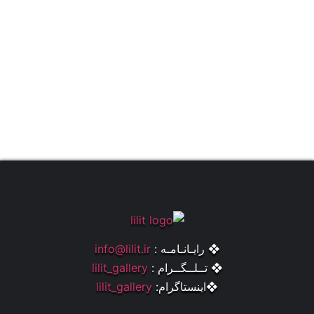
❖ رایـانـامـه :
info@lilit.ir
❖ تــلــگــرام :
lilit_gallery
❖اینستاگرام:
lilit_gallery