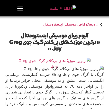
روزنامه هنر
درباره/تماس
مراکز و مشاغل
گالری و نمایشگاه
بیوگرافی هنرمندان
❯
♫ دیسکوگرافی موسیقی اینسترومنتال
آلبوم زیبای موسیقی اینسترومنتال
« برترین موزیک‌های بی‌کلام گرگ جوی Greg
Joy »
گریگ یا گرگ جوی Greg Joy هنرمند گیتاریست بریتانیایی
انگلستانی است. عشق او به موسیقی محلی جزایر بریتانیا او
را در اواخر دهه 70 به کنسرواتوار موسیقی ویکتوریا برای
تحصیل گیتار کلاسیک سوق داد . گرگ جوی با تعداد بی شماری
از گروه های سلتیک و گروه های جهانی اجرا کرده است و
مجموعه های متعددی از موسیقی کریسمس و سلتیک خود را