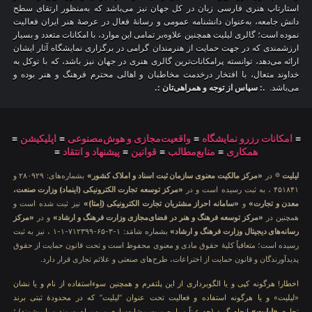
استارتاپ هنری فارسی زبان در کل جهان نیز می‌باشد که به‌منظور ارتقای سطح
دانش جامعه، به‌عنوان دانشنامه عمومی و رسانهٔ فعال در عرصهٔ هنر ایران فعالیت
نموده است؛ گالری لیلیت همچنین علاوه‌بر تمامی این موارد، با امکانات متعدد و بسیار
ارزشمندی که در جهت حمایت از هنرمندان گرامی در برگزاری نمایشگاه آثار ایشان
ارائه می‌دهد، توانسته پرامکانات‌ترین گالری هنری در جهان نیز باشد، که با توکل به
خداوند متعال، با افتخار درخدمت مخاطبان و اهالی محترم فرهنگ و هنر بوده و
می‌باشد.
.: سپاس از توجه و همراهی‌تان :.
≡
امکانات رزرو نمایشگاه
≡
واقعیت‌مجازی و هوش‌مصنوعی
≡
اپلیکیشن
≡
همکاری
≡
منابع‌مطالب
≡
قوانین
≡
پیشنهاد و انتقاد
≡
لیلیت
® در
«مرکز مالکیت معنوی سازمان ثبت اسناد و املاک کشور»
بشماره‌های: ۲۸۰۹۲۹ و
۴۵۱۸۴۱ ، به ثبت رسیده است و در
«مرکز توسعه تجارت الکترونیکی (اینماد) وزارت صنعت،
معدن و تجارت»
و
«سامانه احراز مشتریان تجارت الکترونیکی (اِمتا)»
نیز ثبت شده است و
همچنین در
«مرکز توسعه فرهنگ و هنر در فضای‌مجازی وزارت فرهنگ و ارشاد»
و در
«مرکز
رسانه‌های دیجیتال وزارت فرهنگ و ارشاد»
بشماره شامَد: ۱-۳-۶۵-۷۱۲۳۹۹-۱-۱ ، نیز به ثبت
رسیده است؛ متعاقباً کلیهٔ حقوق مادی و معنوی محفوظ است و تحت قانون حمایت از حقوق
پدیدآورندگان و قانون حمایت از اختراعات، طرح‌های صنعتی و علائم تجاری قرار دارد.
اخطار! هرگونه کپی و یا الگوبرداری از این پلتفرم و همچنین سوءاستفاده از نام و یا نشان
«لیلیت» و یا هرگونه استفاده و فعالیت تحت عنوان “لیلیت” که در محدودهٔ ثبتی برند
تجاری
«لیلیت»
انجام گیرد (چه عیناً و یا بصورت مشابه‌سازی و بهمراه پسوند و یا پیشوند) ؛