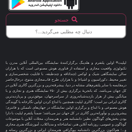
جستجو
لیلیت® اولین پلتفرم و هلدینگ برگزارکنندهٔ نمایشگاه بین‌المللی آنلاین مدرن با
تکنولوژی واقعیت مجازی و استفاده از فناوری هوش مصنوعی است که با هزاران
سالن نمایشگاهی شیک و لوکس (چنداتاقه و چندطبقه، با قابلیت شخصی‌سازی و
تغییر محیط، دکوراسیون و اشیاء) و با هزاران طرح قاب‌مجازی متنوع، درحال‌حاضر
درمقایسه با سایر پلتفرم‌های مشابه در دنیا، پیشرفته‌ترین و بزرگترین گالری آنلاین در
کل جهان می‌باشد، که باتجربهٔ برگزاری بیش از ۲۵۰ نمایشگاه هنری و تجاری و با
میانگین بیش از هزار بازدیدشبانه‌روزی از سراسرجهان، موفق‌ترین و پربازدیدترین
گالری ایرانی نیز است؛ گالری لیلیت همچنین با ابداع کردن اولین نگارخانه با گویندگی
هوش مصنوعی و با ابداع و برگزاری اولین نمایشگاه در جهان‌های ناممکن و فانتزی؛
پیشروترین و نوآورانه‌ترین گالری در کل جهان نیز می‌باشد؛ ضمناً پلتفرم لیلیت با دارا
بودن بخش‌های گوناگون نظیر: دانشنامه هنر و هنرمندان، مجلات آنلاین با موضوعات
گوناگون و عمومی، روزنامه آنلاین هنر، تماشاخانه و مدیاکلاب، آموزشگاه هنری مجازی
و…؛ هم‌اکنون بزرگترین دانشنامه بیوگرافی هنرمندان ایرانی و بزرگترین رسانه و