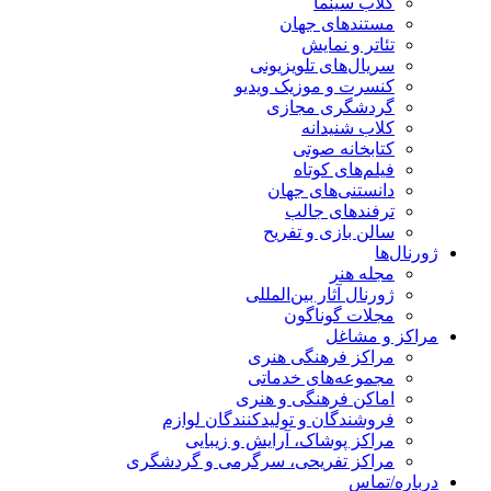
کلاب سینما
مستندهای جهان
تئاتر و نمایش
سریال‌های تلویزیونی
کنسرت و موزیک ویدیو
گردشگری مجازی
کلاب شنیدانه
کتابخانه صوتی
فیلم‌های کوتاه
دانستنی‌های جهان
ترفندهای جالب
سالن بازی و تفریح
ژورنال‌ها
مجله هنر
ژورنال آثار بین‌المللی
مجلات گوناگون
مراکز و مشاغل
مراکز فرهنگی هنری
مجموعه‌های خدماتی
اماکن فرهنگی و هنری
فروشندگان و تولیدکنندگان لوازم
مراکز پوشاک، آرایش و زیبایی
مراکز تفریحی، سرگرمی و گردشگری
درباره/تماس