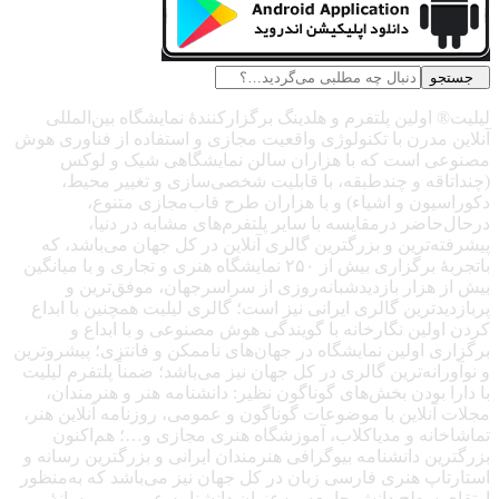
جستجو
لیلیت® اولین پلتفرم و هلدینگ برگزارکنندهٔ نمایشگاه بین‌المللی
آنلاین مدرن با تکنولوژی واقعیت مجازی و استفاده از فناوری هوش
مصنوعی است که با هزاران سالن نمایشگاهی شیک و لوکس
(چنداتاقه و چندطبقه، با قابلیت شخصی‌سازی و تغییر محیط،
دکوراسیون و اشیاء) و با هزاران طرح قاب‌مجازی متنوع،
درحال‌حاضر درمقایسه با سایر پلتفرم‌های مشابه در دنیا،
پیشرفته‌ترین و بزرگترین گالری آنلاین در کل جهان می‌باشد، که
باتجربهٔ برگزاری بیش از ۲۵۰ نمایشگاه هنری و تجاری و با میانگین
بیش از هزار بازدیدشبانه‌روزی از سراسرجهان، موفق‌ترین و
پربازدیدترین گالری ایرانی نیز است؛ گالری لیلیت همچنین با ابداع
کردن اولین نگارخانه با گویندگی هوش مصنوعی و با ابداع و
برگزاری اولین نمایشگاه در جهان‌های ناممکن و فانتزی؛ پیشروترین
و نوآورانه‌ترین گالری در کل جهان نیز می‌باشد؛ ضمناً پلتفرم لیلیت
با دارا بودن بخش‌های گوناگون نظیر: دانشنامه هنر و هنرمندان،
مجلات آنلاین با موضوعات گوناگون و عمومی، روزنامه آنلاین هنر،
تماشاخانه و مدیاکلاب، آموزشگاه هنری مجازی و…؛ هم‌اکنون
بزرگترین دانشنامه بیوگرافی هنرمندان ایرانی و بزرگترین رسانه و
استارتاپ هنری فارسی زبان در کل جهان نیز می‌باشد که به‌منظور
ارتقای سطح دانش جامعه، به‌عنوان دانشنامه عمومی و رسانهٔ