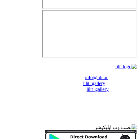
❖ رایـانـامـه :
info@lilit.ir
❖ تــلــگــرام :
lilit_gallery
❖اینستاگرام:
lilit_gallery