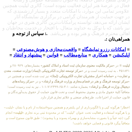
فعال در عرصهٔ هنر ایران فعالیت نموده است؛ گالری لیلیت همچنین
علاوه‌بر تمامی این موارد، با امکانات متعدد و بسیار ارزشمندی که
در جهت حمایت از هنرمندان گرامی در برگزاری نمایشگاه آثار
ایشان ارائه می‌دهد، توانسته پرامکانات‌ترین گالری هنری در جهان
نیز باشد، که با توکل به خداوند متعال، با افتخار درخدمت مخاطبان و
اهالی محترم فرهنگ و هنر بوده و می‌باشد.
.: سپاس از توجه و
همراهی‌تان :.
≡
امکانات رزرو نمایشگاه
≡
واقعیت‌مجازی و هوش‌مصنوعی
≡
اپلیکیشن
≡
همکاری
≡
منابع‌مطالب
≡
قوانین
≡
پیشنهاد و انتقاد
≡
لیلیت
® در
«مرکز مالکیت معنوی سازمان ثبت اسناد و املاک کشور»
بشماره‌های: ۲۸۰۹۲۹ و
۴۵۱۸۴۱ ، به ثبت رسیده است و در
«مرکز توسعه تجارت الکترونیکی (اینماد) وزارت صنعت، معدن
و تجارت»
و
«سامانه احراز مشتریان تجارت الکترونیکی (اِمتا)»
نیز ثبت شده است و همچنین در
«مرکز توسعه فرهنگ و هنر در فضای‌مجازی وزارت فرهنگ و ارشاد»
و در
«مرکز رسانه‌های
دیجیتال وزارت فرهنگ و ارشاد»
بشماره شامَد: ۱-۳-۶۵-۷۱۲۳۹۹-۱-۱ ، نیز به ثبت رسیده است؛
متعاقباً کلیهٔ حقوق مادی و معنوی محفوظ است و تحت قانون حمایت از حقوق پدیدآورندگان و
قانون حمایت از اختراعات، طرح‌های صنعتی و علائم تجاری قرار دارد.
اخطار! هرگونه کپی و یا الگوبرداری از این پلتفرم و همچنین سوءاستفاده از نام و یا نشان «لیلیت»
و یا هرگونه استفاده و فعالیت تحت عنوان “لیلیت” که در محدودهٔ ثبتی برند تجاری
«لیلیت»
انجام
گیرد (چه عیناً و یا بصورت مشابه‌سازی و بهمراه پسوند و یا پیشوند) ؛ طبق قانون ممنوع است و
متعاقباً پیگرد قانونی و قضایی خواهد داشت!