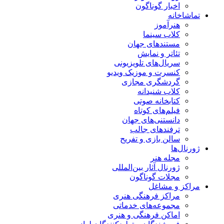
اخبار گوناگون
تماشاخانه
هنرآموز
کلاب سینما
مستندهای جهان
تئاتر و نمایش
سریال‌های تلویزیونی
کنسرت و موزیک ویدیو
گردشگری مجازی
کلاب شنیدانه
کتابخانه صوتی
فیلم‌های کوتاه
دانستنی‌های جهان
ترفندهای جالب
سالن بازی و تفریح
ژورنال‌ها
مجله هنر
ژورنال آثار بین‌المللی
مجلات گوناگون
مراکز و مشاغل
مراکز فرهنگی هنری
مجموعه‌های خدماتی
اماکن فرهنگی و هنری