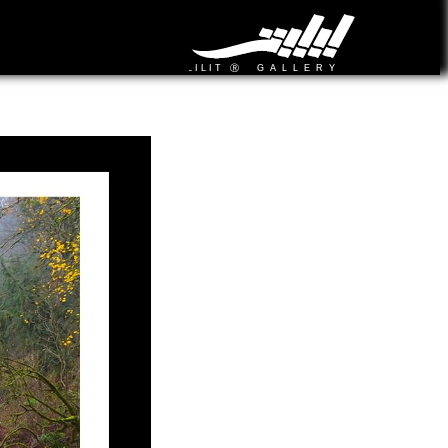
تابلو عکس برکهٔ آرامش