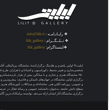
❖ رایـانـامـه :
info@lilit.ir
❖ تــلــگــرام :
lilit_gallery
❖اینستاگرام:
lilit_gallery
لیلیت® اولین پلتفرم و هلدینگ برگزارکنندهٔ نمایشگاه بین‌المللی 
شخصی‌سازی و تغییر محیط، دکوراسیون و اشیاء) و با هزاران طرح قاب‌مج
۲۵۰ نمایشگاه هنری و تجاری و با میانگین بیش از هزار بازدیدشبانه
برگزاری اولین نمایشگاه در جهان‌های ناممکن و فانتزی؛ پیشروترین و نو
و عمومی، روزنامه آنلاین هنر، تماشاخانه و مدیاکلاب، آموزشگاه هنری
سطح دانش جامعه، به‌عنوان دانشنامه عمومی و رسانهٔ فعال در عرصهٔ
برگزاری نمایشگاه آثار ایشان ارائه می‌دهد، توانسته پرامکانات‌ترین گا