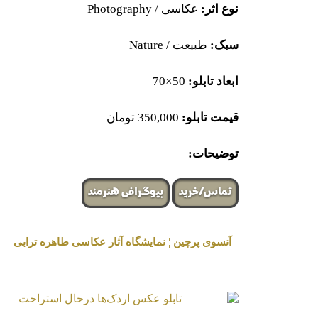
نوع اثر:
عکاسی / Photography
سبک:
طبیعت / Nature
ابعاد تابلو:
50×70
قیمت تابلو:
350,000 تومان
توضیحات:
تماس/خرید
بیوگرافی هنرمند
آنسوی پرچین ¦ نمایشگاه آثار عکاسی طاهره ترابی
« برگزار شده در گالری هنری لیلیت »