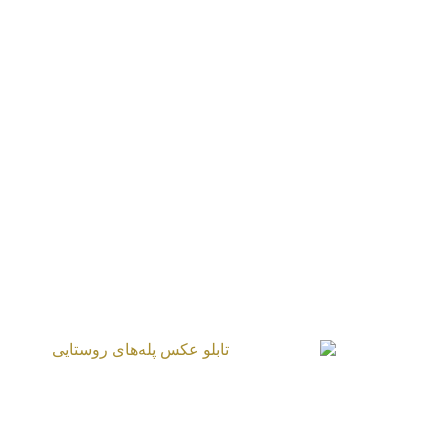
تابلو عکس اردک‌ها درحال استراحت
تابلو عکس پله‌های روستایی