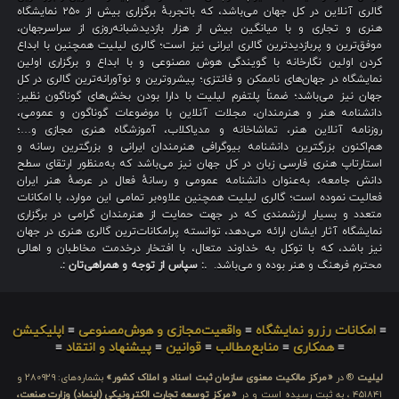
گالری آنلاین در کل جهان می‌باشد، که باتجربهٔ برگزاری بیش از ۲۵۰ نمایشگاه
هنری و تجاری و با میانگین بیش از هزار بازدیدشبانه‌روزی از سراسرجهان،
موفق‌ترین و پربازدیدترین گالری ایرانی نیز است؛ گالری لیلیت همچنین با ابداع
کردن اولین نگارخانه با گویندگی هوش مصنوعی و با ابداع و برگزاری اولین
نمایشگاه در جهان‌های ناممکن و فانتزی؛ پیشروترین و نوآورانه‌ترین گالری در کل
جهان نیز می‌باشد؛ ضمناً پلتفرم لیلیت با دارا بودن بخش‌های گوناگون نظیر:
دانشنامه هنر و هنرمندان، مجلات آنلاین با موضوعات گوناگون و عمومی،
روزنامه آنلاین هنر، تماشاخانه و مدیاکلاب، آموزشگاه هنری مجازی و…؛
هم‌اکنون بزرگترین دانشنامه بیوگرافی هنرمندان ایرانی و بزرگترین رسانه و
استارتاپ هنری فارسی زبان در کل جهان نیز می‌باشد که به‌منظور ارتقای سطح
دانش جامعه، به‌عنوان دانشنامه عمومی و رسانهٔ فعال در عرصهٔ هنر ایران
فعالیت نموده است؛ گالری لیلیت همچنین علاوه‌بر تمامی این موارد، با امکانات
متعدد و بسیار ارزشمندی که در جهت حمایت از هنرمندان گرامی در برگزاری
نمایشگاه آثار ایشان ارائه می‌دهد، توانسته پرامکانات‌ترین گالری هنری در جهان
نیز باشد، که با توکل به خداوند متعال، با افتخار درخدمت مخاطبان و اهالی
محترم فرهنگ و هنر بوده و می‌باشد.
.: سپاس از توجه و همراهی‌تان :.
≡
امکانات رزرو نمایشگاه
≡
واقعیت‌مجازی و هوش‌مصنوعی
≡
اپلیکیشن
≡
همکاری
≡
منابع‌مطالب
≡
قوانین
≡
پیشنهاد و انتقاد
≡
لیلیت
® در
«مرکز مالکیت معنوی سازمان ثبت اسناد و املاک کشور»
بشماره‌های: ۲۸۰۹۲۹ و
۴۵۱۸۴۱ ، به ثبت رسیده است و در
«مرکز توسعه تجارت الکترونیکی (اینماد) وزارت صنعت،