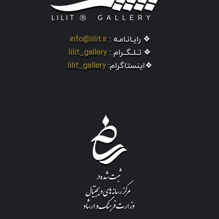
❖ رایـانـامـه :
info@lilit.ir
❖ تــلــگــرام :
lilit_gallery
❖اینستاگرام:
lilit_gallery