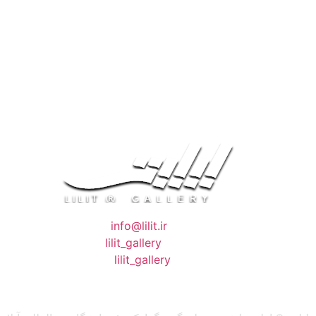
❖ رایـانـامـه :
info@lilit.ir
❖ تــلــگــرام :
lilit_gallery
❖اینستاگرام:
lilit_gallery