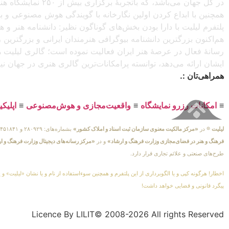
در کل جهان می‌باش
همچنین با ابداع کردن اولین نگارخانه با گویندگی هوش مصنوعی و با ا
پلتفرم لیلیت با دارا بودن بخش‌های گوناگون نظیر: دانشنامه هنر و
هم‌اکنون بزرگترین دانشنامه بیوگرافی هنرمندان ایرانی و بزرگتری
رسانهٔ فعال در عرصهٔ هنر ایران فعالیت نموده است؛ گالری لیلیت ه
ایشان ارائه می‌دهد، توانسته پرامکانات‌ترین گالری هنری در جهان ن
همراهی‌تان :.
≡
امکانات رزرو نمایشگاه
≡
واقعیت‌مجازی و هوش‌مصنوعی
≡
اپلیک
لیلیت
® در
«مرکز مالکیت معنوی سازمان ثبت اسناد و املاک کشور»
بشماره‌های: ۲۸۰۹۲۹ و ۴۵۱۸۴۱ ، به ثبت رسیده است و در
فرهنگ و هنر در فضای‌مجازی وزارت فرهنگ و ارشاد»
و در
«مرکز رسانه‌های دیجیتال وزارت فرهنگ و ا
طرح‌های صنعتی و علائم تجاری قرار دارد.
اخطار! هرگونه کپی و یا الگوبرداری از این پلتفرم و همچنین سوءاستفاده از نام و یا نشان «لیلیت» و 
پیگرد قانونی و قضایی خواهد داشت!
Licence By LILIT© 2008-2026 All rights Reserved