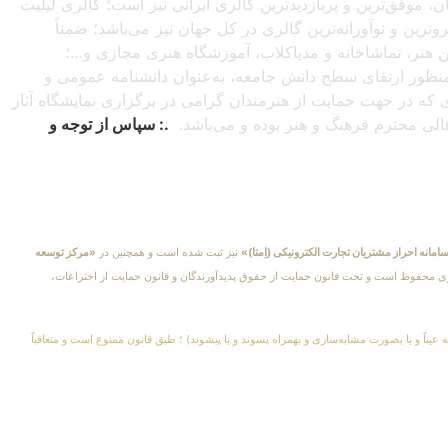
شبانه‌روزی از سراسرجهان، موفق‌ترین و پربازدیدترین گالری ایرانی نیز است؛ گالری لیلیت
ترین و نوآورانه‌ترین گالری در کل جهان نیز می‌باشد؛ ضمناً
این هنر، تماشاخانه و مدیاکلاب، آموزشگاه هنری مجازی و…؛
ه‌منظور ارتقای سطح دانش جامعه، به‌عنوان دانشنامه عمومی و
دی که در جهت حمایت از هنرمندان گرامی در برگزاری نمایشگاه آثار
اهالی محترم فرهنگ و هنر بوده و می‌باشد.
.: سپاس از توجه و
امانه احراز مشتریان تجارت الکترونیکی (اِمتا)»
نیز ثبت شده است و همچنین در
«مرکز توسعه
کلیهٔ حقوق مادی و معنوی محفوظ است و تحت قانون حمایت از حقوق پدیدآورندگان و قانون حمایت از اختراعات،
 عیناً و یا بصورت مشابه‌سازی و بهمراه پسوند و یا پیشوند) ؛ طبق قانون ممنوع است و متعاقباً