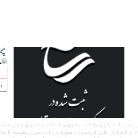
ج
 آنلاین مدرن با تکنولوژی واقعیت مجازی و استفاده از فناوری هوش م
و با هزاران طرح قاب‌مجازی متنوع، درحال‌حاضر درمقایسه با سایر پل