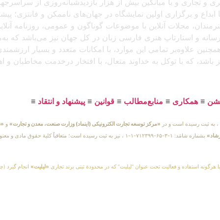
د، که باتجربهٔ برگزاری بیش از ۲۵۰ نمایشگاه هنری و تجاری و با میانگین بیش از هزار بازدید
بداع و برگزاری اولین نمایشگاه در جهان‌های ناممکن و فانتزی؛ پیشرو
 هنرمندان، مجلات آنلاین با موضوعات گوناگون و عمومی، روزنامه آنل
ن رسانه و استارتاپ هنری فارسی زبان در کل جهان نیز می‌باشد که ب
مچنین علاوه‌بر تمامی این موارد، با امکانات متعدد و بسیار ارزشمن
یز باشد، که با توکل به خداوند متعال، با افتخار درخدمت مخاطبان و 
یشن
≡
همکاری
≡
منابع‌مطالب
≡
قوانین
≡
پیشنهاد و انتقاد
≡
«مرکز توسعه تجارت الکترونیکی (اینماد) وزارت صنعت، معدن و تجارت»
و
«س
رشاد»
بشماره شامَد: ۱-۳-۶۵-۷۱۲۳۹۹-۱-۱ ، نیز به ثبت رسیده است؛ متعاقباً 
یا هرگونه استفاده و فعالیت تحت عنوان “لیلیت” که در محدودهٔ ثبتی برند تجاری
«لیلیت»
انجام گیرد (چه