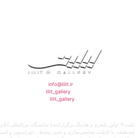
❖ رایـانـامـه :
info@lilit.ir
❖ تــلــگــرام :
lilit_gallery
❖اینستاگرام:
lilit_gallery
لیلیت® اولین پلتفرم و هلدینگ برگزارکنندهٔ نمایشگاه بین‌المللی
چندطبقه، با قابلیت شخصی‌سازی و تغییر محیط، دکوراسیون و اشیاء) 