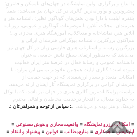
با ابداع و برگزاری اولین نمایشگاه در جهان‌های ناممکن و فانتزی؛
پیشروترین و نوآورانه‌ترین گالری در کل جهان نیز می‌باشد؛ ضمناً
پلتفرم لیلیت با دارا بودن بخش‌های گوناگون نظیر: دانشنامه هنر و
هنرمندان، مجلات آنلاین با موضوعات گوناگون و عمومی، روزنامه
آنلاین هنر، تماشاخانه و مدیاکلاب، آموزشگاه هنری مجازی و…؛
هم‌اکنون بزرگترین دانشنامه بیوگرافی هنرمندان ایرانی و
بزرگترین رسانه و استارتاپ هنری فارسی زبان در کل جهان نیز
می‌باشد که به‌منظور ارتقای سطح دانش جامعه، به‌عنوان
دانشنامه عمومی و رسانهٔ فعال در عرصهٔ هنر ایران فعالیت
نموده است؛ گالری لیلیت همچنین علاوه‌بر تمامی این موارد، با
امکانات متعدد و بسیار ارزشمندی که در جهت حمایت از
هنرمندان گرامی در برگزاری نمایشگاه آثار ایشان ارائه می‌دهد،
توانسته پرامکانات‌ترین گالری هنری در جهان نیز باشد، که با توکل
به خداوند متعال، با افتخار درخدمت مخاطبان و اهالی محترم
فرهنگ و هنر بوده و می‌باشد.
.: سپاس از توجه و همراهی‌تان :.
≡
امکانات رزرو نمایشگاه
≡
واقعیت‌مجازی و هوش‌مصنوعی
≡
اپلیکیشن
≡
همکاری
≡
منابع‌مطالب
≡
قوانین
≡
پیشنهاد و انتقاد
≡