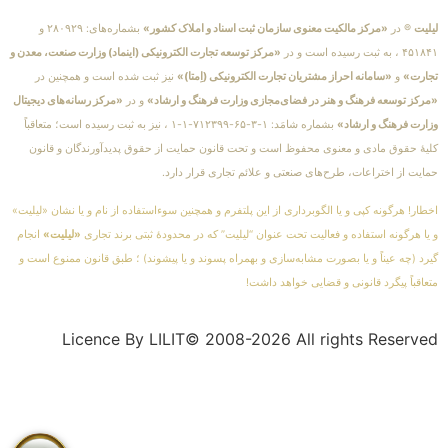
لیلیت
® در
«مرکز مالکیت معنوی سازمان ثبت اسناد و املاک کشور»
بشماره‌های: ۲۸۰۹۲۹ و
۴۵۱۸۴۱ ، به ثبت رسیده است و در
«مرکز توسعه تجارت الکترونیکی (اینماد) وزارت صنعت، معدن و
تجارت»
و
«سامانه احراز مشتریان تجارت الکترونیکی (اِمتا)»
نیز ثبت شده است و همچنین در
«مرکز توسعه فرهنگ و هنر در فضای‌مجازی وزارت فرهنگ و ارشاد»
و در
«مرکز رسانه‌های دیجیتال
وزارت فرهنگ و ارشاد»
بشماره شامَد: ۱-۳-۶۵-۷۱۲۳۹۹-۱-۱ ، نیز به ثبت رسیده است؛ متعاقباً
کلیهٔ حقوق مادی و معنوی محفوظ است و تحت قانون حمایت از حقوق پدیدآورندگان و قانون
حمایت از اختراعات، طرح‌های صنعتی و علائم تجاری قرار دارد.
اخطار! هرگونه کپی و یا الگوبرداری از این پلتفرم و همچنین سوءاستفاده از نام و یا نشان «لیلیت»
و یا هرگونه استفاده و فعالیت تحت عنوان “لیلیت” که در محدودهٔ ثبتی برند تجاری
«لیلیت»
انجام
گیرد (چه عیناً و یا بصورت مشابه‌سازی و بهمراه پسوند و یا پیشوند) ؛ طبق قانون ممنوع است و
متعاقباً پیگرد قانونی و قضایی خواهد داشت!
Licence By LILIT© 2008-2026 All rights Reserved