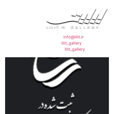
❖ رایـانـامـه :
info@lilit.ir
❖ تــلــگــرام :
lilit_gallery
❖اینستاگرام:
lilit_gallery