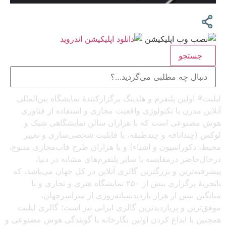
جستجو
لیلیت® اولین پلتفرم و هلدینگ برگزارکنندهٔ نمایشگاه بین‌المللی
آنلاین مدرن با تکنولوژی واقعیت مجازی و استفاده از فناوری
هوش مصنوعی است که با هزاران سالن نمایشگاهی شیک و
لوکس (چنداتاقه و چندطبقه، با قابلیت شخصی‌سازی و تغییر
محیط، دکوراسیون و اشیاء) و با هزاران طرح قاب‌مجازی متنوع،
درحال‌حاضر درمقایسه با سایر پلتفرم‌های مشابه در دنیا،
پیشرفته‌ترین و بزرگترین گالری آنلاین در کل جهان می‌باشد، که
باتجربهٔ برگزاری بیش از ۲۵۰ نمایشگاه هنری و تجاری و با
میانگین بیش از هزار بازدیدشبانه‌روزی از سراسرجهان،
موفق‌ترین و پربازدیدترین گالری ایرانی نیز است؛ گالری لیلیت
همچنین با ابداع کردن اولین نگارخانه با گویندگی هوش مصنوعی و