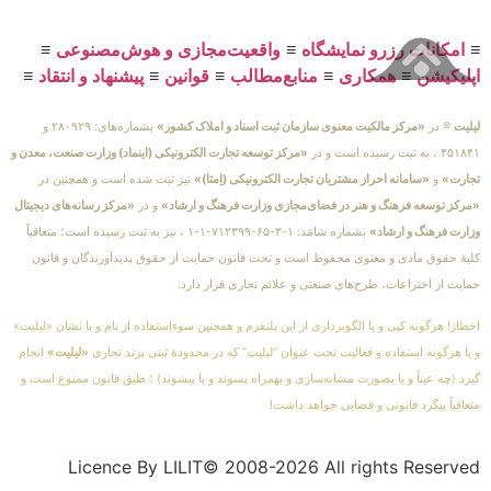
≡
امکانات رزرو نمایشگاه
≡
واقعیت‌مجازی و هوش‌مصنوعی
≡
اپلیکیشن
≡
همکاری
≡
منابع‌مطالب
≡
قوانین
≡
پیشنهاد و انتقاد
≡
لیلیت
® در
«مرکز مالکیت معنوی سازمان ثبت اسناد و املاک کشور»
بشماره‌های: ۲۸۰۹۲۹ و
۴۵۱۸۴۱ ، به ثبت رسیده است و در
«مرکز توسعه تجارت الکترونیکی (اینماد) وزارت صنعت، معدن و
تجارت»
و
«سامانه احراز مشتریان تجارت الکترونیکی (اِمتا)»
نیز ثبت شده است و همچنین در
«مرکز توسعه فرهنگ و هنر در فضای‌مجازی وزارت فرهنگ و ارشاد»
و در
«مرکز رسانه‌های دیجیتال
وزارت فرهنگ و ارشاد»
بشماره شامَد: ۱-۳-۶۵-۷۱۲۳۹۹-۱-۱ ، نیز به ثبت رسیده است؛ متعاقباً
کلیهٔ حقوق مادی و معنوی محفوظ است و تحت قانون حمایت از حقوق پدیدآورندگان و قانون
حمایت از اختراعات، طرح‌های صنعتی و علائم تجاری قرار دارد.
اخطار! هرگونه کپی و یا الگوبرداری از این پلتفرم و همچنین سوءاستفاده از نام و یا نشان «لیلیت»
و یا هرگونه استفاده و فعالیت تحت عنوان “لیلیت” که در محدودهٔ ثبتی برند تجاری
«لیلیت»
انجام
گیرد (چه عیناً و یا بصورت مشابه‌سازی و بهمراه پسوند و یا پیشوند) ؛ طبق قانون ممنوع است و
متعاقباً پیگرد قانونی و قضایی خواهد داشت!
Licence By LILIT© 2008-2026 All rights Reserved