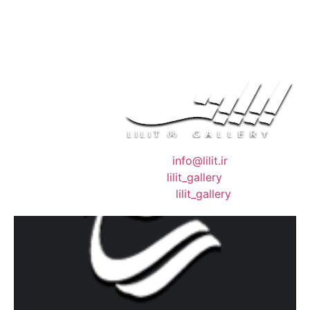
❖ رایـانـامـه :
info@lilit.ir
❖ تــلــگــرام :
lilit_gallery
❖اینستاگرام:
lilit_gallery