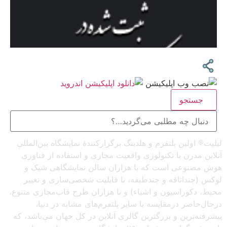
جستجو
لیلیت® اولین پلتفرم و هلدینگ برگزارکنندهٔ نمایشگاه بین‌المللی
آنلاین مدرن با تکنولوژی واقعیت مجازی و استفاده از فناوری
هوش مصنوعی است که با هزاران سالن نمایشگاهی شیک و
لوکس (چنداتاقه و چندطبقه، با قابلیت شخصی‌سازی و تغییر
محیط، دکوراسیون و اشیاء) و با هزاران طرح قاب‌مجازی متنوع،
درحال‌حاضر درمقایسه با سایر پلتفرم‌های مشابه در دنیا،
پیشرفته‌ترین و بزرگترین گالری آنلاین در کل جهان می‌باشد، که