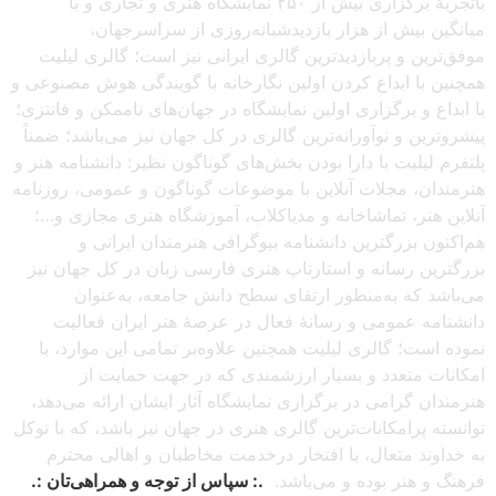
باتجربهٔ برگزاری بیش از ۲۵۰ نمایشگاه هنری و تجاری و با
میانگین بیش از هزار بازدیدشبانه‌روزی از سراسرجهان،
موفق‌ترین و پربازدیدترین گالری ایرانی نیز است؛ گالری لیلیت
همچنین با ابداع کردن اولین نگارخانه با گویندگی هوش مصنوعی و
با ابداع و برگزاری اولین نمایشگاه در جهان‌های ناممکن و فانتزی؛
پیشروترین و نوآورانه‌ترین گالری در کل جهان نیز می‌باشد؛ ضمناً
پلتفرم لیلیت با دارا بودن بخش‌های گوناگون نظیر: دانشنامه هنر و
هنرمندان، مجلات آنلاین با موضوعات گوناگون و عمومی، روزنامه
آنلاین هنر، تماشاخانه و مدیاکلاب، آموزشگاه هنری مجازی و…؛
هم‌اکنون بزرگترین دانشنامه بیوگرافی هنرمندان ایرانی و
بزرگترین رسانه و استارتاپ هنری فارسی زبان در کل جهان نیز
می‌باشد که به‌منظور ارتقای سطح دانش جامعه، به‌عنوان
دانشنامه عمومی و رسانهٔ فعال در عرصهٔ هنر ایران فعالیت
نموده است؛ گالری لیلیت همچنین علاوه‌بر تمامی این موارد، با
امکانات متعدد و بسیار ارزشمندی که در جهت حمایت از
هنرمندان گرامی در برگزاری نمایشگاه آثار ایشان ارائه می‌دهد،
توانسته پرامکانات‌ترین گالری هنری در جهان نیز باشد، که با توکل
به خداوند متعال، با افتخار درخدمت مخاطبان و اهالی محترم
فرهنگ و هنر بوده و می‌باشد.
.: سپاس از توجه و همراهی‌تان :.