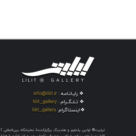
❖ رایـانـامـه :
info@lilit.ir
❖ تــلــگــرام :
lilit_gallery
❖اینستاگرام:
lilit_gallery
لیلیت® اولین پلتفرم و هلدینگ برگزارکنندهٔ نمایشگاه بین‌الملل
قابلیت شخصی‌سازی و تغییر محیط، دکوراسیون و اشیاء) و با هزاران ط