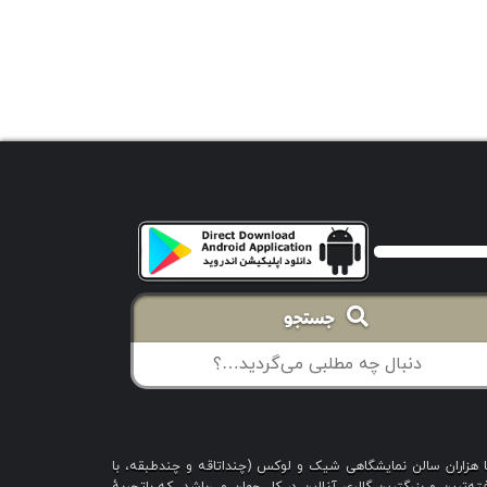
جستجو
با هزاران سالن نمایشگاهی شیک و لوکس (چنداتاقه و چندطبقه، با
ه‌ترین و بزرگترین گالری آنلاین در کل جهان می‌باشد، که باتجربهٔ