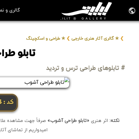
گالری و نم
❯
✮ گالری آثار هنری خارجی
❯
✮ طراحی و اسکچینگ
تابلو طر
# تابلوهای طراحی ترس و تردید
کد: 4804
نکته:
اثر هنری
«تابلو طراحی آشوب»
صرفاً جهت مشاهده علاقه
امیدواریم از تماشای آثا