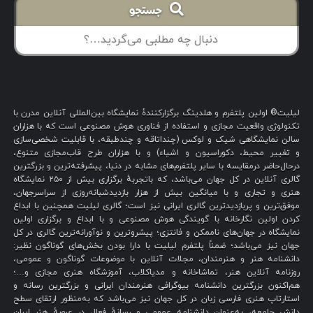
جستجو
لیلیت® اولین پلتفرم و هلدینگ برگزارکنندهٔ نمایشگاه بین‌المللی آنلاین مدرن با
تکنولوژی واقعیت مجازی و استفاده از فناوری هوش مصنوعی است که با هزاران
سالن نمایشگاهی شیک و لوکس (چنداتاقه و چندطبقه، با قابلیت شخصی‌سازی
و تغییر محیط، دکوراسیون و اشیاء) و با هزاران طرح قاب‌مجازی متنوع،
درحال‌حاضر درمقایسه با سایر پلتفرم‌های مشابه در دنیا، پیشرفته‌ترین و بزرگترین
گالری آنلاین در کل جهان می‌باشد، که باتجربهٔ برگزاری بیش از ۲۵۰ نمایشگاه
هنری و تجاری و با میانگین بیش از هزار بازدیدشبانه‌روزی از سراسرجهان،
موفق‌ترین و پربازدیدترین گالری ایرانی نیز است؛ گالری لیلیت همچنین با ابداع
کردن اولین نگارخانه با گویندگی هوش مصنوعی و با ابداع و برگزاری اولین
نمایشگاه در جهان‌های ناممکن و فانتزی؛ پیشروترین و نوآورانه‌ترین گالری در کل
جهان نیز می‌باشد؛ ضمناً پلتفرم لیلیت با دارا بودن بخش‌های گوناگون نظیر:
دانشنامه هنر و هنرمندان، مجلات آنلاین با موضوعات گوناگون و عمومی،
روزنامه آنلاین هنر، تماشاخانه و مدیاکلاب، آموزشگاه هنری مجازی و…؛
هم‌اکنون بزرگترین دانشنامه بیوگرافی هنرمندان ایرانی و بزرگترین رسانه و
استارتاپ هنری فارسی زبان در کل جهان نیز می‌باشد که به‌منظور ارتقای سطح
دانش جامعه، به‌عنوان دانشنامه عمومی و رسانهٔ فعال در عرصهٔ هنر ایران