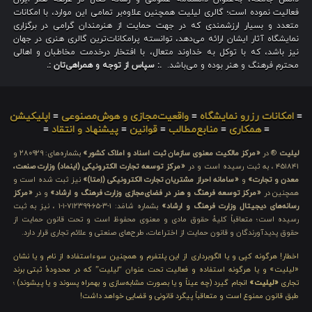
فعالیت نموده است؛ گالری لیلیت همچنین علاوه‌بر تمامی این موارد، با امکانات
متعدد و بسیار ارزشمندی که در جهت حمایت از هنرمندان گرامی در برگزاری
نمایشگاه آثار ایشان ارائه می‌دهد، توانسته پرامکانات‌ترین گالری هنری در جهان
نیز باشد، که با توکل به خداوند متعال، با افتخار درخدمت مخاطبان و اهالی
محترم فرهنگ و هنر بوده و می‌باشد.
.: سپاس از توجه و همراهی‌تان :.
≡
امکانات رزرو نمایشگاه
≡
واقعیت‌مجازی و هوش‌مصنوعی
≡
اپلیکیشن
≡
همکاری
≡
منابع‌مطالب
≡
قوانین
≡
پیشنهاد و انتقاد
≡
لیلیت
® در
«مرکز مالکیت معنوی سازمان ثبت اسناد و املاک کشور»
بشماره‌های: ۲۸۰۹۲۹ و
۴۵۱۸۴۱ ، به ثبت رسیده است و در
«مرکز توسعه تجارت الکترونیکی (اینماد) وزارت صنعت،
معدن و تجارت»
و
«سامانه احراز مشتریان تجارت الکترونیکی (اِمتا)»
نیز ثبت شده است و
همچنین در
«مرکز توسعه فرهنگ و هنر در فضای‌مجازی وزارت فرهنگ و ارشاد»
و در
«مرکز
رسانه‌های دیجیتال وزارت فرهنگ و ارشاد»
بشماره شامَد: ۱-۳-۶۵-۷۱۲۳۹۹-۱-۱ ، نیز به ثبت
رسیده است؛ متعاقباً کلیهٔ حقوق مادی و معنوی محفوظ است و تحت قانون حمایت از
حقوق پدیدآورندگان و قانون حمایت از اختراعات، طرح‌های صنعتی و علائم تجاری قرار دارد.
اخطار! هرگونه کپی و یا الگوبرداری از این پلتفرم و همچنین سوءاستفاده از نام و یا نشان
«لیلیت» و یا هرگونه استفاده و فعالیت تحت عنوان “لیلیت” که در محدودهٔ ثبتی برند
تجاری
«لیلیت»
انجام گیرد (چه عیناً و یا بصورت مشابه‌سازی و بهمراه پسوند و یا پیشوند) ؛
طبق قانون ممنوع است و متعاقباً پیگرد قانونی و قضایی خواهد داشت!