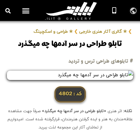
روزنامه هنر
درباره/تماس
مراکز و مشاغل
گالری و نمایشگاه
بیوگرافی هنرمندان
❯
✮ گالری آثار هنری خارجی
❯
✮ طراحی و اسکچینگ
تابلو طراحی در سر آدمها چه میگذرد
# تابلوهای طراحی ترس و تردید
کد: 4802
نکته:
اثر هنری
«تابلو طراحی در سر آدمها چه میگذرد»
صرفاً جهت مشاهده
علاقه‌مندان به هنر و ایده گرفتن هنرمندان، قرارگرفته شده است. امیدواریم
از تماشای آثار این مجموعه لذت ببرید.