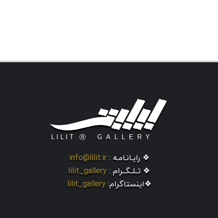
❖ رایـانـامـه :
info@lilit.ir
❖ تــلــگــرام :
lilit_gallery
❖اینستاگرام:
lilit_gallery