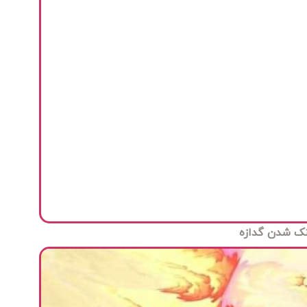
نک شدن گدازه