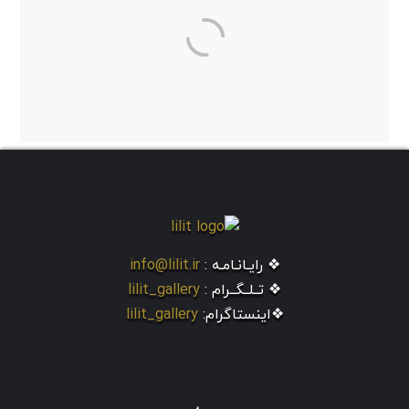
❖ رایـانـامـه :
info@lilit.ir
❖ تــلــگــرام :
lilit_gallery
❖اینستاگرام:
lilit_gallery