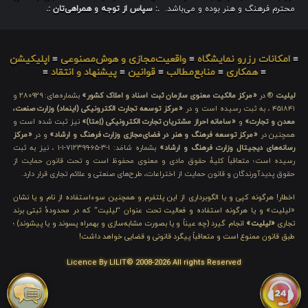
محترم فرهنگ و هنر بوده و می‌باشد.
.: سپاس از توجه و همراهی‌تان :.
≡
امکانات رزرو نمایشگاه
≡
واقعیت‌مجازی و هوش‌مصنوعی
≡
اپلیکیشن
≡
همکاری
≡
منابع‌مطالب
≡
قوانین
≡
پیشنهاد و انتقاد
≡
لیلیت
® در
«مرکز مالکیت معنوی سازمان ثبت اسناد و املاک کشور»
بشماره‌های: ۲۸۰۹۲۹ و
۴۵۱۸۴۱ ، به ثبت رسیده است و در
«مرکز توسعه تجارت الکترونیکی (اینماد) وزارت صنعت،
معدن و تجارت»
و
«سامانه احراز مشتریان تجارت الکترونیکی (اِمتا)»
نیز ثبت شده است و
همچنین در
«مرکز توسعه فرهنگ و هنر در فضای‌مجازی وزارت فرهنگ و ارشاد»
و در
«مرکز
رسانه‌های دیجیتال وزارت فرهنگ و ارشاد»
بشماره شامَد: ۱-۳-۶۵-۷۱۲۳۹۹-۱-۱ ، نیز به ثبت
رسیده است؛ متعاقباً کلیهٔ حقوق مادی و معنوی محفوظ است و تحت قانون حمایت از
حقوق پدیدآورندگان و قانون حمایت از اختراعات، طرح‌های صنعتی و علائم تجاری قرار دارد.
اخطار! هرگونه کپی و یا الگوبرداری از این پلتفرم و همچنین سوءاستفاده از نام و یا نشان
«لیلیت» و یا هرگونه استفاده و فعالیت تحت عنوان “لیلیت” که در محدودهٔ ثبتی برند
تجاری
«لیلیت»
انجام گیرد (چه عیناً و یا بصورت مشابه‌سازی و بهمراه پسوند و یا پیشوند) ؛
طبق قانون ممنوع است و متعاقباً پیگرد قانونی و قضایی خواهد داشت!
Licence By LILIT© 2008-2026 All rights Reserved