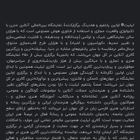
لیلیت® اولین پلتفرم و هلدینگ برگزارکنندهٔ نمایشگاه بین‌المللی آنلاین مدرن با
تکنولوژی واقعیت مجازی و استفاده از فناوری هوش مصنوعی است که با هزاران
سالن نمایشگاهی شیک و لوکس (چنداتاقه و چندطبقه، با قابلیت شخصی‌سازی
و تغییر محیط، دکوراسیون و اشیاء) و با هزاران طرح قاب‌مجازی متنوع،
درحال‌حاضر درمقایسه با سایر پلتفرم‌های مشابه در دنیا، پیشرفته‌ترین و بزرگترین
گالری آنلاین در کل جهان می‌باشد، که باتجربهٔ برگزاری بیش از ۲۵۰ نمایشگاه
هنری و تجاری و با میانگین بیش از هزار بازدیدشبانه‌روزی از سراسرجهان،
موفق‌ترین و پربازدیدترین گالری ایرانی نیز است؛ گالری لیلیت همچنین با ابداع
کردن اولین نگارخانه با گویندگی هوش مصنوعی و با ابداع و برگزاری اولین
نمایشگاه در جهان‌های ناممکن و فانتزی؛ پیشروترین و نوآورانه‌ترین گالری در کل
جهان نیز می‌باشد؛ ضمناً پلتفرم لیلیت با دارا بودن بخش‌های گوناگون نظیر:
دانشنامه هنر و هنرمندان، مجلات آنلاین با موضوعات گوناگون و عمومی،
روزنامه آنلاین هنر، تماشاخانه و مدیاکلاب، آموزشگاه هنری مجازی و…؛
هم‌اکنون بزرگترین دانشنامه بیوگرافی هنرمندان ایرانی و بزرگترین رسانه و
استارتاپ هنری فارسی زبان در کل جهان نیز می‌باشد که به‌منظور ارتقای سطح
دانش جامعه، به‌عنوان دانشنامه عمومی و رسانهٔ فعال در عرصهٔ هنر ایران
فعالیت نموده است؛ گالری لیلیت همچنین علاوه‌بر تمامی این موارد، با امکانات
متعدد و بسیار ارزشمندی که در جهت حمایت از هنرمندان گرامی در برگزاری
نمایشگاه آثار ایشان ارائه می‌دهد، توانسته پرامکانات‌ترین گالری هنری در جهان
نیز باشد، که با توکل به خداوند متعال، با افتخار درخدمت مخاطبان و اهالی