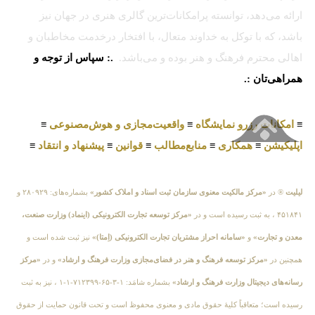
ارائه می‌دهد، توانسته پرامکانات‌ترین گالری هنری در جهان نیز
باشد، که با توکل به خداوند متعال، با افتخار درخدمت مخاطبان و
اهالی محترم فرهنگ و هنر بوده و می‌باشد.
.: سپاس از توجه و
همراهی‌تان :.
≡
امکانات رزرو نمایشگاه
≡
واقعیت‌مجازی و هوش‌مصنوعی
≡
اپلیکیشن
≡
همکاری
≡
منابع‌مطالب
≡
قوانین
≡
پیشنهاد و انتقاد
≡
لیلیت
® در
«مرکز مالکیت معنوی سازمان ثبت اسناد و املاک کشور»
بشماره‌های: ۲۸۰۹۲۹ و
۴۵۱۸۴۱ ، به ثبت رسیده است و در
«مرکز توسعه تجارت الکترونیکی (اینماد) وزارت صنعت،
معدن و تجارت»
و
«سامانه احراز مشتریان تجارت الکترونیکی (اِمتا)»
نیز ثبت شده است و
همچنین در
«مرکز توسعه فرهنگ و هنر در فضای‌مجازی وزارت فرهنگ و ارشاد»
و در
«مرکز
رسانه‌های دیجیتال وزارت فرهنگ و ارشاد»
بشماره شامَد: ۱-۳-۶۵-۷۱۲۳۹۹-۱-۱ ، نیز به ثبت
رسیده است؛ متعاقباً کلیهٔ حقوق مادی و معنوی محفوظ است و تحت قانون حمایت از حقوق