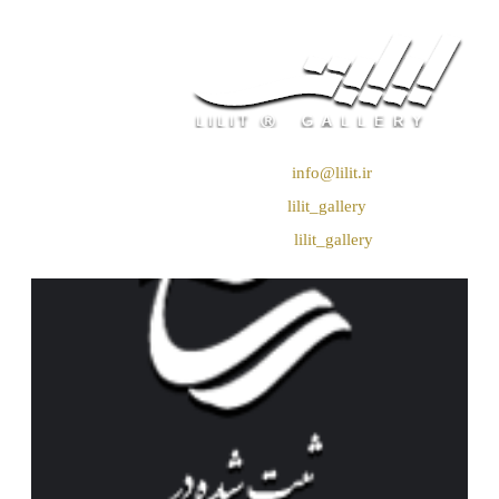
❖ رایـانـامـه :
info@lilit.ir
❖ تــلــگــرام :
lilit_gallery
❖اینستاگرام:
lilit_gallery