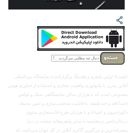
جستجو
لیلیت® اولین پلتفرم و هلدینگ برگزارکنندهٔ نمایشگاه بین‌المللی
آنلاین مدرن با تکنولوژی واقعیت مجازی و استفاده از فناوری هوش
مصنوعی است که با هزاران سالن نمایشگاهی شیک و لوکس
(چنداتاقه و چندطبقه، با قابلیت شخصی‌سازی و تغییر محیط،
دکوراسیون و اشیاء) و با هزاران طرح قاب‌مجازی متنوع،
درحال‌حاضر درمقایسه با سایر پلتفرم‌های مشابه در دنیا،
پیشرفته‌ترین و بزرگترین گالری آنلاین در کل جهان می‌باشد، که