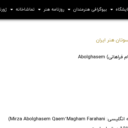
ایشگاه
بیوگرافی هنرمندان
روزنامه هنر
تماشاخانه
ژورنا
وتان هنر ایران
سید میرزا ابوالقاسم قائم مقام معروف به قائم مقام فراهانی (به انگلیسی: Mirza Abolghasem Qaem’Magham Farahani)