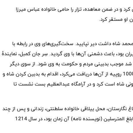
کرد و در ضمن معاهده، تزار را حامی خانواده عباس میرزا
ن او مستقر کرد.
 محمد شاه داشت دیر نپایید. سخت‌گیری‌های وی در رابطه با
ران بود، باعث دشمنی آن‌ها با وی گردید. سِر جان کمبل، نمایندهٔ
فق شد موجب بدبینی مردم و حکومت به وی شود. از سوی دیگر
میرزا ابوالحسن خان ایلچی که حقوق‌بگیر انگلیس بود و ماهانه 1000 روپیه از آن‌ها دریافت می‌کرد، اقدام به بدبین کردن شاه و
نگونی شاه است کرد و در آرامگاه عبدالعظیم بست نشست تا
ی) دستور داد او را در باغ نگارستان، محل ییلاقی خانواده سلطنتی، زندانی و پس از چند
روز خفه کردند و بدین قرار به زندگانی مردی که از بزرگان ایران و ابلغ المترسلین (نویسنده نامه) آن زمان بود، در سال 1214