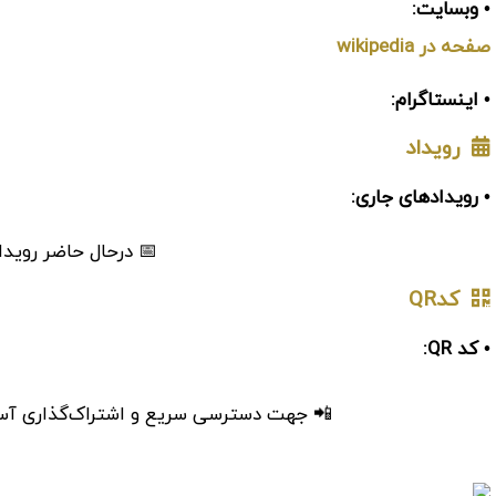
• وبسایت:
صفحه در wikipedia
• اینستاگرام:
رویداد
• رویدادهای جاری:
📅 درحال حاضر رویدا
کدQR
• کد QR:
📲 جهت دسترسی سریع و اشتراک‌گذاری آسان، 