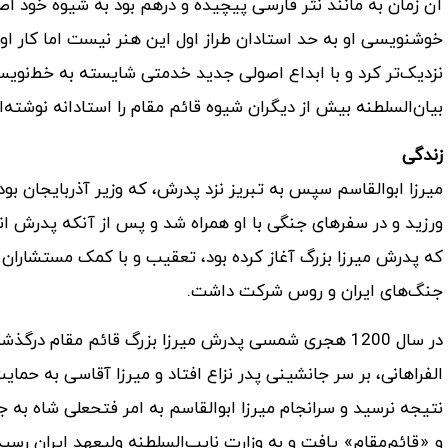
آن زمان به مانند نثر فارسی پیچیده و درهم بود به شیوه خود اص
خوشنویسی او به حد استادان طراز اول این هنر نیست اما کار ا
نزدیک‌تر کرد و با ابداع اصولی جدید خدمتی شایسته به خط‌نویسی 
بیان‌السلطنه بیش از دیگران شیوه قائم مقام را استادانه نوشته‌
زندگی
میرزا ابوالقاسم سپس به تبریز نزد پدرش، که وزیر آذربایجان بو
ورزید و در سفرهای جنگی با او همراه شد و پس از آنکه پدرش انز
که پدرش میرزا بزرگ آغاز کرده بود، تعقیب و با کمک مستشاران ف
جنگ‌های ایران و روس شرکت داشت.
در سال 1200 هجری شمسی پدرش میرزا بزرگ قائم مقام د
الفراهانی، بر سر جانشینی پدر نزاع افتاد و میرزا آقاسی به حما
نتیجه نرسید و سرانجام میرزا ابوالقاسم به امر فتحعلی شاه به ج
و «قائم‌مقام» یافت و به وزارت نایب‌السلطنه ولیعهد ایران رسید