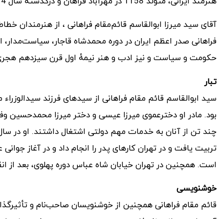
هنرمند ایرانی، متولد 1158 در مهرآباد فراهان و درگذشته سال 1214 در تهران است.
آقای سید میرزا ابوالقاسم قائم‌مقام فراهانی ، از هنرمندان خط
فراهانی صدر اعظم ایران در دوره محمدشاه قاجار، سیاست‌مدار، 
حکومت و سیاست و نیز ادب و هنر نیمهٔ اول قرن سیزدهم هجری 
تبار
سید ابوالقاسم قائم مقام فراهانی از سیدهای فرزند سیدالوزراء 
بود. مادر او دخترعموی میرزا عیسی و دختر میرزا محمدحسین وفای 
تربیت یافت و در تهران کارهای پدر را انجام داد و در آغاز جوانی 
است. همچنین در تهران خیابان شاه عباس دوره پهلوی، بعد از انق
خوشنویسی
قائم مقام فراهانی همچنین از خوشنویسان صاحب‌نام و تأثیرگذا