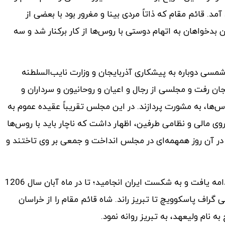
. قائم مقام که ذاتاً مردی بینا و مغرور بود با بعضی از
 بدخواهان به اتهام دوستی با روس‌ها از کار برکنار شد و سه
سال معزولی و خانه نشینی، در سال 1204 هجری شمسی دوباره به پیشکاری آذربایجان و وزارت نایب‌السلطنه
 به آذربایجان رفت و مجلسی از رجال و اعیان و روحانیون و سرداران و
وس‌ها، به مشورت پردازند. در این مجلس تقریباً عقیده عموم به
وی مالی و نظامی طرفین، اظهار داشت که ناچار باید با روس‌ها
 در آن روز همهمه‌ای در مجلس انداخت و جمعی بر وی تاختند و
پس دوباره از کار برکنار و به خراسان اعزام شد. جنگ با روس‌ها ادامه یافت و به شکست ایران انجامید؛ تا در ماه آبان سال 1206
وای روس به فرماندهی گراف پاسکوویچ تا تبریز راند. شاه قائم مقام را از خراسان
ه نام ولیعهد، به تبریز روانه نمود.