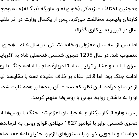
همچنین اختلاف «بزیمکی (خودی)» و «اوزگه (بیگانه)» به وجود آمد
کارهای ولیعهد مخالفت می‌کرد، پس از یکسال وزارت در اثر تلقین
سال در تبریز به بیکاری گذراند.
اما پس از سه 
منصوب شد. در سال 1205 هجری شمسی فتحعلی شاه
سران ایلات و عشایر ترتیب داد تا دربارهٔ صلح یا ادامه جنگ با ر
ادامه جنگ بود. اما قائم مقام بر خلاف عقیده همه با مقایسه نیر
از در صلح درآمد. این نظر، که صحت آن بعدها بر همه ثابت شد،
او را به داشتن روابط نهانی با روس‌ها متهم کردند.
هجری شمسی برابر با نوامبر 1827 میلادی ق
خواست و دلجویی کرد و با دستورهای لازم و اختیار نامه عقد صلح ب