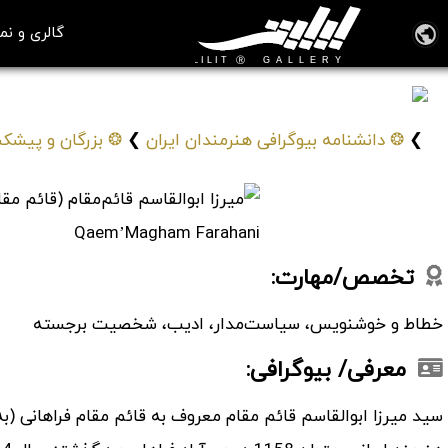
گالری و نم
میرزا ابوالقاسم قائم‌مقام (قائم مقام فراهانی)
Abolghasem Qaem’Magham Farahani
❯
❂ دانشنامه بیوگرافی هنرمندان ایران
❯
❂ بزرگان و پیشکس
تخصص/مهارت:
خطاط و خوشنویس، سیاست‌مدار، ادیب، شخصیت برجسته
معرفی/ بیوگرافی: