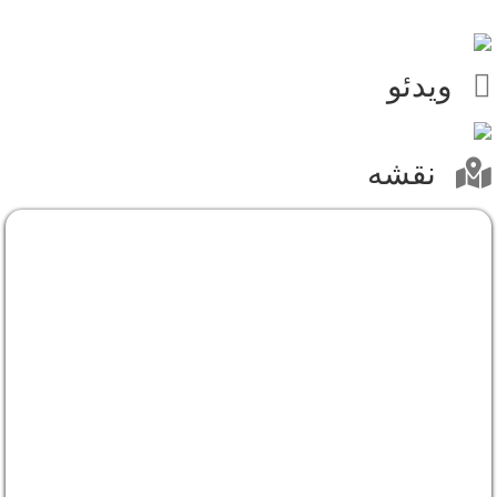
ویدئو
نقشه