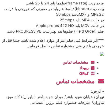
فریم ریت (frame rate)فیلم‌ها باید 24 یا 25 باشد.
بیت ریت (bitrate)فیلم‌ها هم باید در صورتی که خروجی با فرمت
MPEG2 و MXFباشد 50mbps
در حالت MP4 باید 25mbps
در حالت MOV باید Apple prores 422 HQ
فیلد (Field Order) فیلم‌ها هم بهتراست PROGRESSIVE باشد.
***اگر شرایط فنی فیلم غیر از موارد اعلام شده باشد حتما قبل از
خروجی با تیم فنی جشنواره تماس حاصل فرمایید.
مشخصات تماس
رویداد
کدQR
مشخصات تماس
• آدرس:
تهران/ خیابان شهید باهنر/ میدان شهید باهنر (نیاوران)/ کاخ موزه
نیاوران/ دبیرخانه جشنواره فیلم پروین اعتصامی