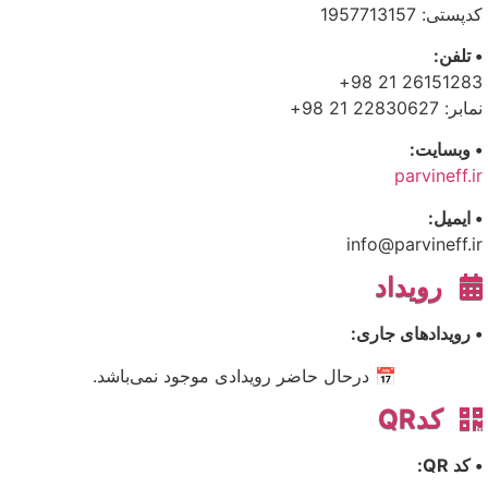
کدپستی: 1957713157
• تلفن:
26151283 21 98+
نمابر: 22830627 21 98+
• وبسایت:
parvineff.ir
• ایمیل:
info@parvineff.ir
رویداد
• رویدادهای جاری:
📅 درحال حاضر رویدادی موجود نمی‌باشد.
کدQR
• کد QR: