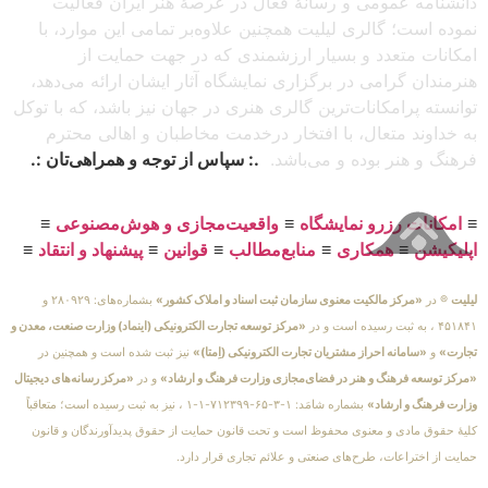
دانشنامه عمومی و رسانهٔ فعال در عرصهٔ هنر ایران فعالیت
نموده است؛ گالری لیلیت همچنین علاوه‌بر تمامی این موارد، با
امکانات متعدد و بسیار ارزشمندی که در جهت حمایت از
هنرمندان گرامی در برگزاری نمایشگاه آثار ایشان ارائه می‌دهد،
توانسته پرامکانات‌ترین گالری هنری در جهان نیز باشد، که با توکل
به خداوند متعال، با افتخار درخدمت مخاطبان و اهالی محترم
فرهنگ و هنر بوده و می‌باشد.
.: سپاس از توجه و همراهی‌تان :.
≡
امکانات رزرو نمایشگاه
≡
واقعیت‌مجازی و هوش‌مصنوعی
≡
اپلیکیشن
≡
همکاری
≡
منابع‌مطالب
≡
قوانین
≡
پیشنهاد و انتقاد
≡
لیلیت
® در
«مرکز مالکیت معنوی سازمان ثبت اسناد و املاک کشور»
بشماره‌های: ۲۸۰۹۲۹ و
۴۵۱۸۴۱ ، به ثبت رسیده است و در
«مرکز توسعه تجارت الکترونیکی (اینماد) وزارت صنعت، معدن و
تجارت»
و
«سامانه احراز مشتریان تجارت الکترونیکی (اِمتا)»
نیز ثبت شده است و همچنین در
«مرکز توسعه فرهنگ و هنر در فضای‌مجازی وزارت فرهنگ و ارشاد»
و در
«مرکز رسانه‌های دیجیتال
وزارت فرهنگ و ارشاد»
بشماره شامَد: ۱-۳-۶۵-۷۱۲۳۹۹-۱-۱ ، نیز به ثبت رسیده است؛ متعاقباً
کلیهٔ حقوق مادی و معنوی محفوظ است و تحت قانون حمایت از حقوق پدیدآورندگان و قانون
حمایت از اختراعات، طرح‌های صنعتی و علائم تجاری قرار دارد.