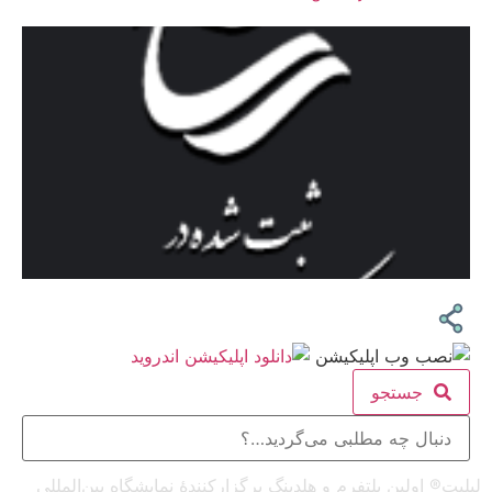
جستجو
لیلیت® اولین پلتفرم و هلدینگ برگزارکنندهٔ نمایشگاه بین‌المللی