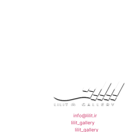
❖ رایـانـامـه :
info@lilit.ir
❖ تــلــگــرام :
lilit_gallery
❖اینستاگرام:
lilit_gallery