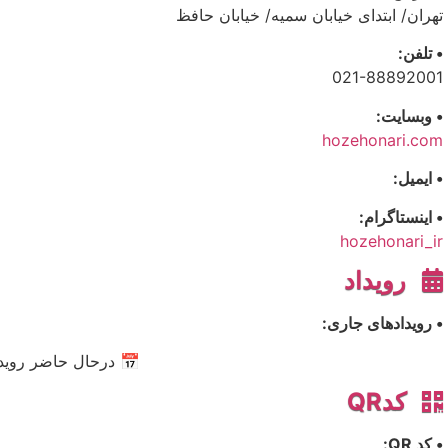
تهران/ ابتدای خیابان سمیه/ خیابان حافظ
• تلفن:
021-88892001
• وبسایت:
hozehonari.com
• ایمیل:
• اینستاگرام:
hozehonari_ir
رویداد
• رویدادهای جاری:
📅 درحال حاضر رویدا
کدQR
• کد QR: