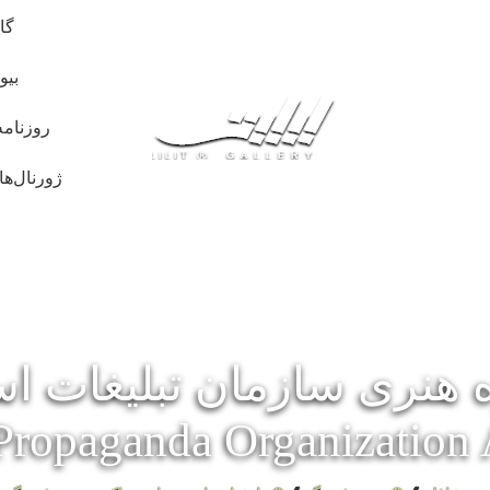
گا
بیو
روزنامه
ژورنال‌ها
هنری سازمان تبلیغات ا
Propaganda Organization 