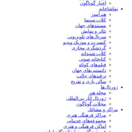
اخبار گوناگون
اشاخانه
هنرآموز
کلاب سینما
مستندهای جهان
تئاتر و نمایش
سریال‌های تلویزیونی
کنسرت و موزیک ویدیو
گردشگری مجازی
کلاب شنیدانه
کتابخانه صوتی
فیلم‌های کوتاه
دانستنی‌های جهان
ترفندهای جالب
سالن بازی و تفریح
رنال‌ها
مجله هنر
ژورنال آثار بین‌المللی
مجلات گوناگون
اکز و مشاغل
مراکز فرهنگی هنری
مجموعه‌های خدماتی
اماکن فرهنگی و هنری
فروشندگان و تولیدکنندگان لوازم