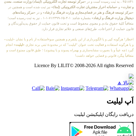
«مرکز توسعه تجارت الکترونیکی (اینماد) وزارت صنعت، معدن
«سامانه احراز مشتریان تجارت الکترونیکی (اِمتا)»
نیز ثبت شده است و همچنین در
 فرهنگ و هنر در فضای‌مجازی وزارت فرهنگ و ارشاد»
و در
«مرکز رسانه‌های
رت فرهنگ و ارشاد»
بشماره شامَد: ۱-۳-۶۵-۷۱۲۳۹۹-۱-۱ ، نیز به ثبت رسیده است؛
یهٔ حقوق مادی و معنوی محفوظ است و تحت قانون حمایت از حقوق پدیدآورندگان و
 از اختراعات، طرح‌های صنعتی و علائم تجاری قرار دارد.
ه کپی و یا الگوبرداری از این پلتفرم و همچنین سوءاستفاده از نام و یا نشان «لیلیت»
استفاده و فعالیت تحت عنوان “لیلیت” که در محدودهٔ ثبتی برند تجاری
«لیلیت»
انجام
ناً و یا بصورت مشابه‌سازی و بهمراه پسوند و یا پیشوند) ؛ طبق قانون ممنوع است و
رد قانونی و قضایی خواهد داشت!
Licence By LILIT© 2008-2026 All rights 
لیت
ایگان اپلیکیشن لیلیت