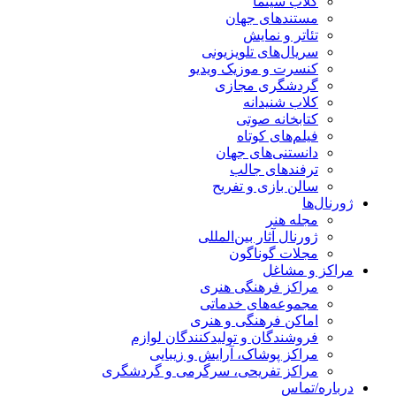
کلاب سینما
مستندهای جهان
تئاتر و نمایش
سریال‌های تلویزیونی
کنسرت و موزیک ویدیو
گردشگری مجازی
کلاب شنیدانه
کتابخانه صوتی
فیلم‌های کوتاه
دانستنی‌های جهان
ترفندهای جالب
سالن بازی و تفریح
رنال‌ها
مجله هنر
ژورنال آثار بین‌المللی
مجلات گوناگون
اکز و مشاغل
مراکز فرهنگی هنری
مجموعه‌های خدماتی
اماکن فرهنگی و هنری
فروشندگان و تولیدکنندگان لوازم
مراکز پوشاک، آرایش و زیبایی
مراکز تفریحی، سرگرمی و گردشگری
باره/تماس