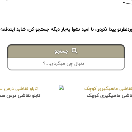
دنظرتو پیدا نکردی، نا امید نشو! یه‌بار دیگه جستجو کن، شاید ایندفع
جستجو
نقاشی ماهیگیری کوچک
تابلو نقاشی درس س