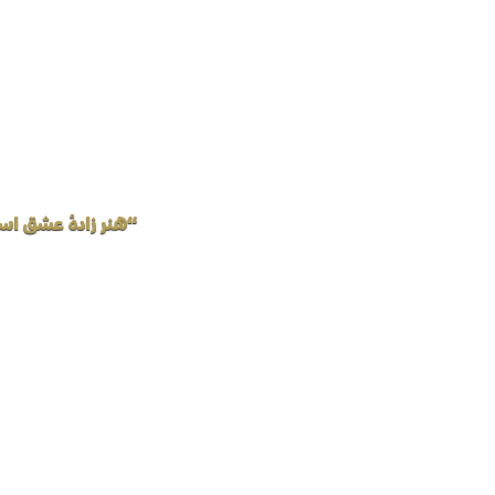
“هنر زادهٔ عشق اس