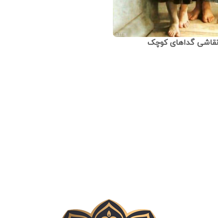
 نقاشی گداهای کوچک