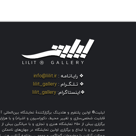
❖ رایـانـامـه :
info@lilit.ir
❖ تــلــگــرام :
lilit_gallery
❖اینستاگرام:
lilit_gallery
لیلیت® اولین پلتفرم و هلدینگ برگزارکنندهٔ نمایشگاه بین‌الملل
قابلیت شخصی‌سازی و تغییر محیط، دکوراسیون و اشیاء) و با هزاران ط
برگزاری بیش از ۲۵۰ نمایشگاه هنری و تجاری و با میا
مصنوعی و با ابداع و برگزاری اولین نمایشگاه در جهان‌های ناممکن و
مجلات آنلاین با موضوعات گوناگون و عمومی، روزنامه آنلاین هنر، تم