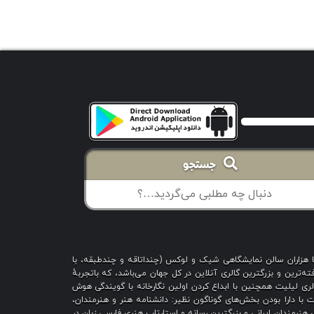
جستجو
با هزاران سالن نمایشگاهی شیک و لوکس (چنداتاقه و چندطبقه، با
ه‌ترین و بزرگترین گالری آنلاین در کل جهان می‌باشد، که باتجربهٔ
 است؛ گالری لیلیت همچنین با ابداع کردن اولین نگارخانه با گویندگی هوش
یت با دارا بودن بخش‌های گوناگون نظیر: دانشنامه هنر و هنرمندان،
هنرمندان ایرانی و بزرگترین رسانه و استارتاپ هنری فارسی زبان در