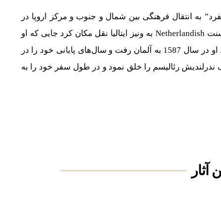
” به انتقال فرهنگی بین شمال و جنوب و مرکز اروپا در
اواخر قرن 16 و اوایل 17 اشاره دارد. پس از آموزش در سنت Netherlandish به ونیز ایتالیا نقل مکان کرد جایی که او
حدود 14 سال زندگی کرد و به طور عمده مشغول کار بود. او در سال 1587 به آلمان رفت و سال‌های پایانی خود را در
 ندرلندیش رئالیسم را خلق نمود و در طول سفر خود را به
 آثار