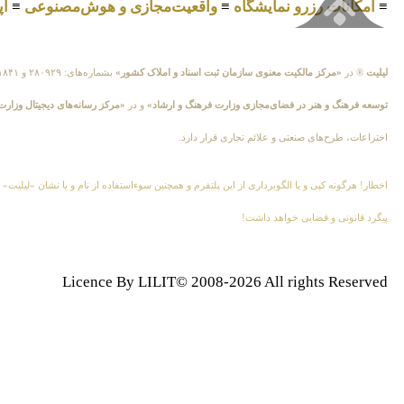
≡
امکانات رزرو نمایشگاه
≡
واقعیت‌مجازی و هوش‌مصنوعی
≡
اپ
لیلیت
® در
«مرکز مالکیت معنوی سازمان ثبت اسناد و املاک کشور»
بشماره‌های: ۲۸۰۹۲۹ و ۴۵۱۸۴۱ ، به ثبت رسیده است و در
توسعه فرهنگ و هنر در فضای‌مجازی وزارت فرهنگ و ارشاد»
و در
«مرکز رسانه‌های دیجیتال وزارت
اختراعات، طرح‌های صنعتی و علائم تجاری قرار دارد.
اخطار! هرگونه کپی و یا الگوبرداری از این پلتفرم و همچنین سوءاستفاده از نام و یا نشان «لیلیت» 
پیگرد قانونی و قضایی خواهد داشت!
Licence By LILIT© 2008-2026 All rights Reserved