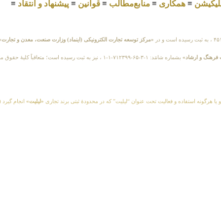
لیکیشن
≡
همکاری
≡
منابع‌مطالب
≡
قوانین
≡
پیشنهاد و انتقاد
≡
«مرکز توسعه تجارت الکترونیکی (اینماد) وزارت صنعت، معدن و تجارت»
 فرهنگ و ارشاد»
بشماره شامَد: ۱-۳-۶۵-۷۱۲۳۹۹-۱-۱ ، نیز به ثبت رسیده است
و یا هرگونه استفاده و فعالیت تحت عنوان “لیلیت” که در محدودهٔ ثبتی برند تجاری
«لیلیت»
انجام گیرد (