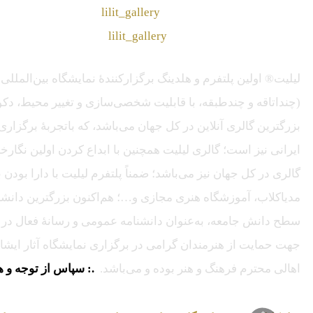
❖ تــلــگــرام :
lilit_gallery
❖اینستاگرام:
lilit_gallery
لیلیت® اولین پلتفرم و هلدینگ برگزارکنندهٔ نمایشگاه بین‌الم
(چنداتاقه و چندطبقه، با قابلیت شخصی‌سازی و تغییر محیط، دکور
ایرانی نیز است؛ گالری لیلیت همچنین با ابداع کردن اولین نگارخ
گالری در کل جهان نیز می‌باشد؛ ضمناً پلتفرم لیلیت با دارا بود
مدیاکلاب، آموزشگاه هنری مجازی و…؛ هم‌اکنون بزرگترین دانشنا
سطح دانش جامعه، به‌عنوان دانشنامه عمومی و رسانهٔ فعال در عر
جهت حمایت از هنرمندان گرامی در برگزاری نمایشگاه آثار ایشان ا
اهالی محترم فرهنگ و هنر بوده و می‌باشد.
.: سپاس از توجه و ه