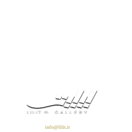
❖ رایـانـامـه :
info@lilit.ir