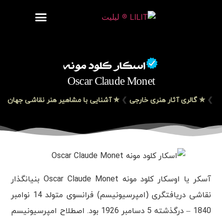
روزنامه هنر
درباره/تماس
مراکز و مشاغل
گالری و نمایشگاه
بیوگرافی هنرمندان
اسکار کلود مونه
Oscar Claude Monet
❯
✮ گالری آثار هنری خارجی
❯
✮ آشنایی با مشاهیر هنر نقاشی جهان
آسکر یا اوسکار کلود مونه Oscar Claude Monet بنیانگذار
نقاشی دریافتگری (امپرسیونیسم) فرانسوی متولد 14 نوامبر
1840 – درگذشته 5 دسامبر 1926 بود. اصطلاح امپرسیونیسم