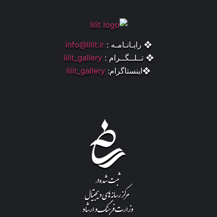
❖ رایـانـامـه :
info@lilit.ir
❖ تــلــگــرام :
lilit_gallery
❖اینستاگرام:
lilit_gallery