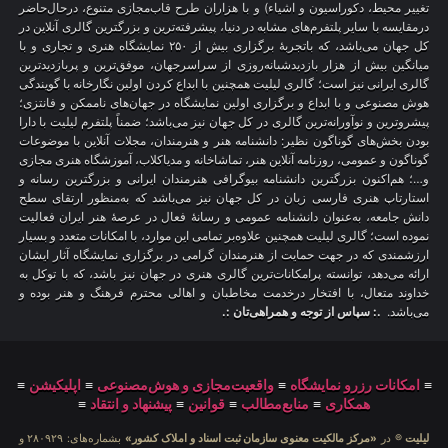
تغییر محیط، دکوراسیون و اشیاء) و با هزاران طرح قاب‌مجازی متنوع، درحال‌حاضر
درمقایسه با سایر پلتفرم‌های مشابه در دنیا، پیشرفته‌ترین و بزرگترین گالری آنلاین در
کل جهان می‌باشد، که باتجربهٔ برگزاری بیش از ۲۵۰ نمایشگاه هنری و تجاری و با
میانگین بیش از هزار بازدیدشبانه‌روزی از سراسرجهان، موفق‌ترین و پربازدیدترین
گالری ایرانی نیز است؛ گالری لیلیت همچنین با ابداع کردن اولین نگارخانه با گویندگی
هوش مصنوعی و با ابداع و برگزاری اولین نمایشگاه در جهان‌های ناممکن و فانتزی؛
پیشروترین و نوآورانه‌ترین گالری در کل جهان نیز می‌باشد؛ ضمناً پلتفرم لیلیت با دارا
بودن بخش‌های گوناگون نظیر: دانشنامه هنر و هنرمندان، مجلات آنلاین با موضوعات
گوناگون و عمومی، روزنامه آنلاین هنر، تماشاخانه و مدیاکلاب، آموزشگاه هنری مجازی
و…؛ هم‌اکنون بزرگترین دانشنامه بیوگرافی هنرمندان ایرانی و بزرگترین رسانه و
استارتاپ هنری فارسی زبان در کل جهان نیز می‌باشد که به‌منظور ارتقای سطح
دانش جامعه، به‌عنوان دانشنامه عمومی و رسانهٔ فعال در عرصهٔ هنر ایران فعالیت
نموده است؛ گالری لیلیت همچنین علاوه‌بر تمامی این موارد، با امکانات متعدد و بسیار
ارزشمندی که در جهت حمایت از هنرمندان گرامی در برگزاری نمایشگاه آثار ایشان
ارائه می‌دهد، توانسته پرامکانات‌ترین گالری هنری در جهان نیز باشد، که با توکل به
خداوند متعال، با افتخار درخدمت مخاطبان و اهالی محترم فرهنگ و هنر بوده و
می‌باشد.
.: سپاس از توجه و همراهی‌تان :.
≡
امکانات رزرو نمایشگاه
≡
واقعیت‌مجازی و هوش‌مصنوعی
≡
اپلیکیشن
≡
همکاری
≡
منابع‌مطالب
≡
قوانین
≡
پیشنهاد و انتقاد
≡
لیلیت
® در
«مرکز مالکیت معنوی سازمان ثبت اسناد و املاک کشور»
بشماره‌های: ۲۸۰۹۲۹ و