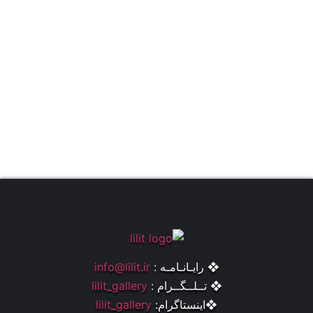
❖ رایـانـامـه :
info@lilit.ir
❖ تــلــگــرام :
lilit_gallery
❖اینستاگرام:
lilit_gallery