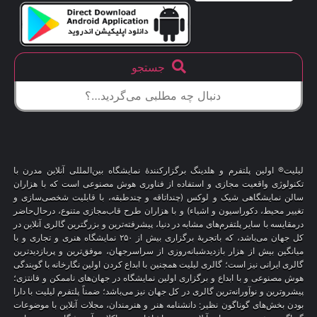
جستجو
لیلیت® اولین پلتفرم و هلدینگ برگزارکنندهٔ نمایشگاه بین‌المللی آنلاین مدرن با
تکنولوژی واقعیت مجازی و استفاده از فناوری هوش مصنوعی است که با هزاران
سالن نمایشگاهی شیک و لوکس (چنداتاقه و چندطبقه، با قابلیت شخصی‌سازی و
تغییر محیط، دکوراسیون و اشیاء) و با هزاران طرح قاب‌مجازی متنوع، درحال‌حاضر
درمقایسه با سایر پلتفرم‌های مشابه در دنیا، پیشرفته‌ترین و بزرگترین گالری آنلاین در
کل جهان می‌باشد، که باتجربهٔ برگزاری بیش از ۲۵۰ نمایشگاه هنری و تجاری و با
میانگین بیش از هزار بازدیدشبانه‌روزی از سراسرجهان، موفق‌ترین و پربازدیدترین
گالری ایرانی نیز است؛ گالری لیلیت همچنین با ابداع کردن اولین نگارخانه با گویندگی
هوش مصنوعی و با ابداع و برگزاری اولین نمایشگاه در جهان‌های ناممکن و فانتزی؛
پیشروترین و نوآورانه‌ترین گالری در کل جهان نیز می‌باشد؛ ضمناً پلتفرم لیلیت با دارا
بودن بخش‌های گوناگون نظیر: دانشنامه هنر و هنرمندان، مجلات آنلاین با موضوعات