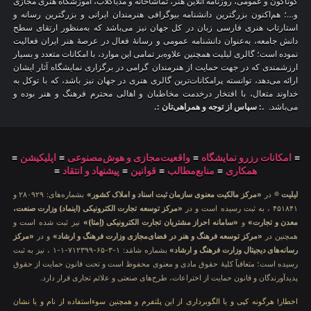
گوناگون و عمومی، روزنامه آنلاین هنر، تماشاخانه و مدیاکلاب، آموزشگاه هنری مجازی
و…؛ هم‌اکنون بزرگترین دانشنامه بیوگرافی هنرمندان ایرانی و بزرگترین رسانه و
استارتاپ هنری فارسی زبان در کل جهان نیز می‌باشد که به‌منظور ارتقای سطح
دانش جامعه، به‌عنوان دانشنامه عمومی و رسانهٔ فعال در عرصهٔ هنر ایران فعالیت
نموده است؛ گالری لیلیت همچنین علاوه‌بر تمامی این موارد، با امکانات متعدد و بسیار
ارزشمندی که در جهت حمایت از هنرمندان گرامی در برگزاری نمایشگاه آثار ایشان
ارائه می‌دهد، توانسته پرامکانات‌ترین گالری هنری در جهان نیز باشد، که با توکل به
خداوند متعال، با افتخار درخدمت مخاطبان و اهالی محترم فرهنگ و هنر بوده و
می‌باشد.
.: سپاس از توجه و همراهی‌تان :.
≡
امکانات رزرو نمایشگاه
≡
واقعیت‌مجازی و هوش‌مصنوعی
≡
اپلیکیشن
≡
همکاری
≡
منابع‌مطالب
≡
قوانین
≡
پیشنهاد و انتقاد
≡
لیلیت
® در
«مرکز مالکیت معنوی سازمان ثبت اسناد و املاک کشور»
بشماره‌های: ۲۸۰۹۲۹ و
۴۵۱۸۴۱ ، به ثبت رسیده است و در
«مرکز توسعه تجارت الکترونیکی (اینماد) وزارت صنعت،
معدن و تجارت»
و
«سامانه احراز مشتریان تجارت الکترونیکی (اِمتا)»
نیز ثبت شده است و
همچنین در
«مرکز توسعه فرهنگ و هنر در فضای‌مجازی وزارت فرهنگ و ارشاد»
و در
«مرکز
رسانه‌های دیجیتال وزارت فرهنگ و ارشاد»
بشماره شامَد: ۱-۳-۶۵-۷۱۲۳۹۹-۱-۱ ، نیز به ثبت
رسیده است؛ متعاقباً کلیهٔ حقوق مادی و معنوی محفوظ است و تحت قانون حمایت از حقوق
پدیدآورندگان و قانون حمایت از اختراعات، طرح‌های صنعتی و علائم تجاری قرار دارد.
اخطار! هرگونه کپی و یا الگوبرداری از این پلتفرم و همچنین سوءاستفاده از نام و یا نشان