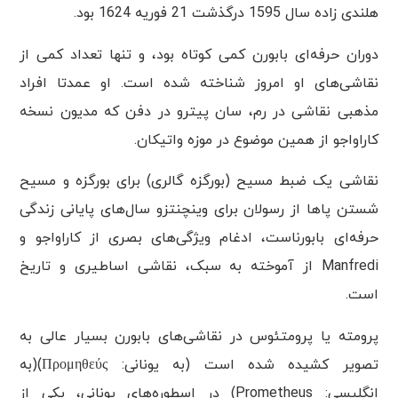
هلندی زاده سال 1595 درگذشت 21 فوریه 1624 بود.
دوران حرفه‌ای بابورن کمی کوتاه بود، و تنها تعداد کمی از
نقاشی‌های او امروز شناخته شده است. او عمدتا افراد
مذهبی نقاشی در رم، سان پیترو در دفن که مدیون نسخه
کاراواجو از همین موضوع در موزه واتیکان.
نقاشی یک ضبط مسیح (بورگزه گالری) برای بورگزه و مسیح
شستن پاها از رسولان برای وینچنتزو سال‌های پایانی زندگی
حرفه‌ای بابورناست، ادغام ویژگی‌های بصری از کاراواجو و
Manfredi از آموخته به سبک، نقاشی اساطیری و تاریخ
است.
پرومته یا پرومتئوس در نقاشی‌های بابورن بسیار عالی به
تصویر کشیده شده است (به یونانی: Προμηθεύς)(به
انگلیسی: Prometheus) در اسطوره‌های یونانی، یکی از