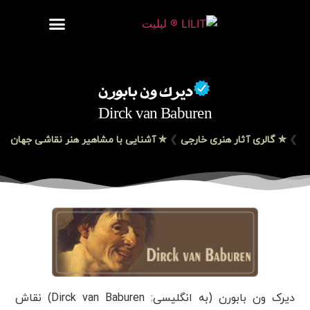
روزنامه هنر
درباره/تماس
مراکز و مشاغل
گالری و نمایشگاه
بیوگرافی هنرمندان
دیرک ون بابورن
Dirck van Baburen
❯
✮ گالری آثار هنری خارجی
❯
✮ آشنایی با مشاهیر هنر نقاشی جهان
دیرک ون بابورن (به انگلیسی: Dirck van Baburen) نقاش