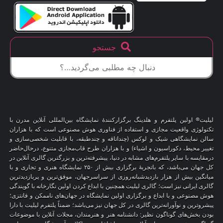
جستجو
لیلیت® اولین پلتفرم و هلدینگ برگزارکنندهٔ نمایشگاه بین‌المللی آنلاین مدرن با
تکنولوژی واقعیت مجازی و استفاده از فناوری هوش مصنوعی است که با هزاران
سالن نمایشگاهی شیک و لوکس (چنداتاقه و چندطبقه، با قابلیت شخصی‌سازی و
تغییر محیط، دکوراسیون و اشیاء) و با هزاران طرح قاب‌مجازی متنوع، درحال‌حاضر
درمقایسه با سایر پلتفرم‌های مشابه در دنیا، پیشرفته‌ترین و بزرگترین گالری آنلاین در
کل جهان می‌باشد، که باتجربهٔ برگزاری بیش از ۲۵۰ نمایشگاه هنری و تجاری و با
میانگین بیش از هزار بازدیدشبانه‌روزی از سراسرجهان، موفق‌ترین و پربازدیدترین
گالری ایرانی نیز است؛ گالری لیلیت همچنین با ابداع کردن اولین نگارخانه با گویندگی
هوش مصنوعی و با ابداع و برگزاری اولین نمایشگاه در جهان‌های ناممکن و فانتزی؛
پیشروترین و نوآورانه‌ترین گالری در کل جهان نیز می‌باشد؛ ضمناً پلتفرم لیلیت با دارا
بودن بخش‌های گوناگون نظیر: دانشنامه هنر و هنرمندان، مجلات آنلاین با موضوعات