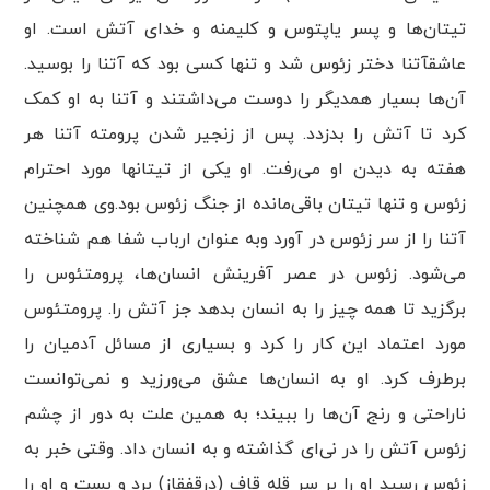
تیتان‌ها و پسر یاپتوس و کلیمنه و خدای آتش است. او
عاشقآتنا دختر زئوس شد و تنها کسی بود که آتنا را بوسید.
آن‌ها بسیار همدیگر را دوست می‌داشتند و آتنا به او کمک
کرد تا آتش را بدزدد. پس از زنجیر شدن پرومته آتنا هر
هفته به دیدن او می‌رفت. او یکی از تیتانها مورد احترام
زئوس و تنها تیتان باقی‌مانده از جنگ زئوس بود.وی همچنین
آتنا را از سر زئوس در آورد وبه عنوان ارباب شفا هم شناخته
می‌شود. زئوس در عصر آفرینش انسان‌ها، پرومتئوس را
برگزید تا همه چیز را به انسان بدهد جز آتش را. پرومتئوس
مورد اعتماد این کار را کرد و بسیاری از مسائل آدمیان را
برطرف کرد. او به انسان‌ها عشق می‌ورزید و نمی‌توانست
ناراحتی و رنج آن‌ها را ببیند؛ به همین علت به دور از چشم
زئوس آتش را در نی‌ای گذاشته و به انسان داد. وقتی خبر به
زئوس رسید او را بر سر قله قاف (درقفقاز) برد و بست و او را