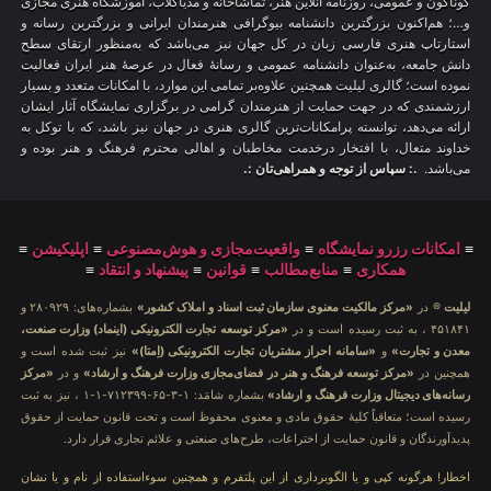
گوناگون و عمومی، روزنامه آنلاین هنر، تماشاخانه و مدیاکلاب، آموزشگاه هنری مجازی
و…؛ هم‌اکنون بزرگترین دانشنامه بیوگرافی هنرمندان ایرانی و بزرگترین رسانه و
استارتاپ هنری فارسی زبان در کل جهان نیز می‌باشد که به‌منظور ارتقای سطح
دانش جامعه، به‌عنوان دانشنامه عمومی و رسانهٔ فعال در عرصهٔ هنر ایران فعالیت
نموده است؛ گالری لیلیت همچنین علاوه‌بر تمامی این موارد، با امکانات متعدد و بسیار
ارزشمندی که در جهت حمایت از هنرمندان گرامی در برگزاری نمایشگاه آثار ایشان
ارائه می‌دهد، توانسته پرامکانات‌ترین گالری هنری در جهان نیز باشد، که با توکل به
خداوند متعال، با افتخار درخدمت مخاطبان و اهالی محترم فرهنگ و هنر بوده و
می‌باشد.
.: سپاس از توجه و همراهی‌تان :.
≡
امکانات رزرو نمایشگاه
≡
واقعیت‌مجازی و هوش‌مصنوعی
≡
اپلیکیشن
≡
همکاری
≡
منابع‌مطالب
≡
قوانین
≡
پیشنهاد و انتقاد
≡
لیلیت
® در
«مرکز مالکیت معنوی سازمان ثبت اسناد و املاک کشور»
بشماره‌های: ۲۸۰۹۲۹ و
۴۵۱۸۴۱ ، به ثبت رسیده است و در
«مرکز توسعه تجارت الکترونیکی (اینماد) وزارت صنعت،
معدن و تجارت»
و
«سامانه احراز مشتریان تجارت الکترونیکی (اِمتا)»
نیز ثبت شده است و
همچنین در
«مرکز توسعه فرهنگ و هنر در فضای‌مجازی وزارت فرهنگ و ارشاد»
و در
«مرکز
رسانه‌های دیجیتال وزارت فرهنگ و ارشاد»
بشماره شامَد: ۱-۳-۶۵-۷۱۲۳۹۹-۱-۱ ، نیز به ثبت
رسیده است؛ متعاقباً کلیهٔ حقوق مادی و معنوی محفوظ است و تحت قانون حمایت از حقوق
پدیدآورندگان و قانون حمایت از اختراعات، طرح‌های صنعتی و علائم تجاری قرار دارد.
اخطار! هرگونه کپی و یا الگوبرداری از این پلتفرم و همچنین سوءاستفاده از نام و یا نشان