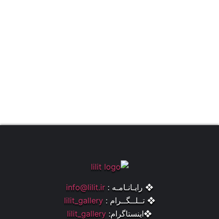
❖ رایـانـامـه :
info@lilit.ir
❖ تــلــگــرام :
lilit_gallery
❖اینستاگرام:
lilit_gallery