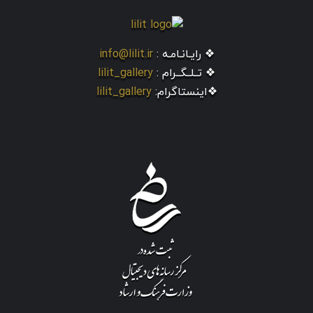
❖ رایـانـامـه :
info@lilit.ir
❖ تــلــگــرام :
lilit_gallery
❖اینستاگرام:
lilit_gallery