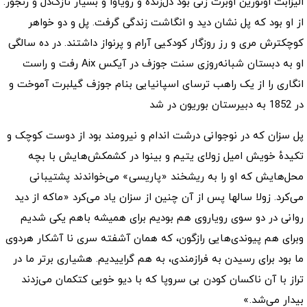
الیزابت اونورین اوبرت زنی بود دل‌زنده و رویاوا و بسیار نازک‌دل و رنجور.
از او بود که پل نشان دید و انگاشت زندگی گرفت. پل و دو خواهر
کوچکترش مری و رز روزگار کودکیی آرام و پرنواز داشتند. در ده سالگی
او به دبستان شبانه‌روزی سنت جوزف در آیکس Aix رفت و راست
انگاری را از یک راهب ترسای اسپانیایی بنام جوزف گیلبرت آموخت و
در 1852 به دبیرستان بوریون در شد
پل سزان که در نوجوانی درشت اندام و نیرومند بود از دوست کوچک و
تکیدهٔ خویش امیل زولای یتیم و بینوا در کشمکش‌هایش با بچه
محل‌هایش که او را به ریشخند «پاریسی» می‌خواندند پشتیبانی
می‌کرد. زولا سالها پس از آن چنین از سزان یاد می‌کرد «ماکه از دید
روانی در دو سوی رویاروی هم بودیم برای همیشه باهم یکی شدیم
وبرای هم پیوندی‌هایی رازگون، که همان آشفته سری نا آشکار هردوی
ما بود برای رسیدن به فرازمندی، به هم گراییدیم. هشیاری برتر ما در
تراز با آن ناکسان کودن بی سروپا که با دیو خویی کتکمان می‌زدند
بیدار می‌شد.»