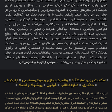
موفق‌ترین و پربازدیدترین گالری ایرانی نیز است؛ گالری لیلیت همچنین با ابداع
کردن اولین نگارخانه با گویندگی هوش مصنوعی و با ابداع و برگزاری اولین
نمایشگاه در جهان‌های ناممکن و فانتزی؛ پیشروترین و نوآورانه‌ترین گالری در کل
جهان نیز می‌باشد؛ ضمناً پلتفرم لیلیت با دارا بودن بخش‌های گوناگون نظیر:
دانشنامه هنر و هنرمندان، مجلات آنلاین با موضوعات گوناگون و عمومی،
روزنامه آنلاین هنر، تماشاخانه و مدیاکلاب، آموزشگاه هنری مجازی و…؛
هم‌اکنون بزرگترین دانشنامه بیوگرافی هنرمندان ایرانی و بزرگترین رسانه و
استارتاپ هنری فارسی زبان در کل جهان نیز می‌باشد که به‌منظور ارتقای سطح
دانش جامعه، به‌عنوان دانشنامه عمومی و رسانهٔ فعال در عرصهٔ هنر ایران
فعالیت نموده است؛ گالری لیلیت همچنین علاوه‌بر تمامی این موارد، با امکانات
متعدد و بسیار ارزشمندی که در جهت حمایت از هنرمندان گرامی در برگزاری
نمایشگاه آثار ایشان ارائه می‌دهد، توانسته پرامکانات‌ترین گالری هنری در جهان
نیز باشد، که با توکل به خداوند متعال، با افتخار درخدمت مخاطبان و اهالی
محترم فرهنگ و هنر بوده و می‌باشد.
.: سپاس از توجه و همراهی‌تان :.
≡
امکانات رزرو نمایشگاه
≡
واقعیت‌مجازی و هوش‌مصنوعی
≡
اپلیکیشن
≡
همکاری
≡
منابع‌مطالب
≡
قوانین
≡
پیشنهاد و انتقاد
≡
لیلیت
® در
«مرکز مالکیت معنوی سازمان ثبت اسناد و املاک کشور»
بشماره‌های: ۲۸۰۹۲۹ و
۴۵۱۸۴۱ ، به ثبت رسیده است و در
«مرکز توسعه تجارت الکترونیکی (اینماد) وزارت صنعت،
معدن و تجارت»
و
«سامانه احراز مشتریان تجارت الکترونیکی (اِمتا)»
نیز ثبت شده است و
همچنین در
«مرکز توسعه فرهنگ و هنر در فضای‌مجازی وزارت فرهنگ و ارشاد»
و در
«مرکز