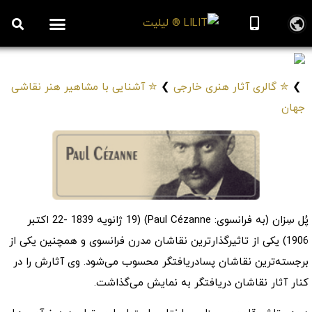
روزنامه هنر
درباره/تماس
مراکز و مشاغل
گالری و نمایشگاه
بیوگرافی هنرمندان
پل سزان
Paul Cezanne
❯
✮ گالری آثار هنری خارجی
❯
✮ آشنایی با مشاهیر هنر نقاشی
جهان
پُل سِزان (به فرانسوی: Paul Cézanne)‏ (19 ژانویه 1839 -22 اکتبر
1906) یکی از تاثیرگذارترین نقاشان مدرن فرانسوی و همچنین یکی از
برجسته‌ترین نقاشان پسادریافتگر محسوب می‌شود. وی آثارش را در
کنار آثار نقاشان دریافتگر به نمایش می‌گذاشت.