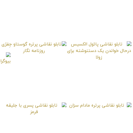
تابلو نقاشی آب نمای
تابلو نقاشی اجرای
حیاط یک کاخ
نمایش Pierrot et
Arlequin روی صحنه
تابلو نقاشی پرتره
تابلو نقاشی پائول
گوستاو جِفرُی روزنامه
الکسیس درحال خواندن
نگار
یک دستنوشته برای زولا
تابلو نقاشی پرتره مادام
تابلو نقاشی پسری با
سزان