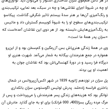
در هر تاش قلم‌موی سزان ساختاری استوار را می‌توان دید. نوآوری‌های
او چه در شیوهٔ اجرای نقاشی‌ها و چه در سبک، بعد نمایی، ترکیب‌بندی
و رنگ‌آمیزی آن‌ها بر هنر سدهٔ بیستم تاثیر شگرفی گذاشت. پیکاسو
ترکیب‌بندی‌های سطوح او را به شیوهٔ کوبیسم گسترش داد و ماتیس
به رنگ‌آمیزی‌هایش دلبسته بود. از هر دوی این نقاشان آمده‌است که
«سزان پدر همهٔ ما است».
وی در همهٔ زندگی هنری‌اش بس آزرمگین و کم‌سخن بود و از این‌رو
همواره در جمع هنرمندان بیگانه به شمار می‌آمد. شهرت هنری او
دیرگاه فرا رسید و در دورهٔ کهنسالی‌اش بود که نقاشان جوان به
اهمیت او پی بردند.
پل سزان در نوزدهم ژانویه 1839 در شهر اکس‌آن‌پروانس در شمال
باختری فرانسه زاده‌شد. پدرش لوئیس اگوستوس سزان بانکداری
توانگر بود که هزینه‌های زندگی پسر هنرمندش را می‌پرداخت و پس از
مرگ مرده ریگی بسزا(400، 000 فرانک) برای او به جای گذارد. مادرش آن