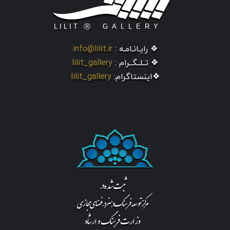
❖ رایـانـامـه :
info@lilit.ir
❖ تــلــگــرام :
lilit_gallery
❖اینستاگرام:
lilit_gallery