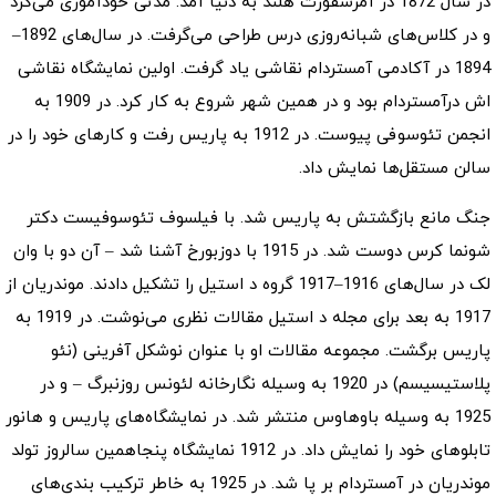
در سال 1872 در آمرسفورت هلند به دنیا آمد. مدتی خودآموزی می‌کرد
و در کلاس‌های شبانه‌روزی درس طراحی می‌گرفت. در سال‌های 1892–
1894 در آکادمی آمستردام نقاشی یاد گرفت. اولین نمایشگاه نقاشی
اش درآمستردام بود و در همین شهر شروع به کار کرد. در 1909 به
انجمن تئوسوفی پیوست. در 1912 به پاریس رفت و کارهای خود را در
سالن مستقل‌ها نمایش داد.
جنگ مانع بازگشتش به پاریس شد. با فیلسوف تئوسوفیست دکتر
شونما کرس دوست شد. در 1915 با دوزبورخ آشنا شد – آن دو با وان
لک در سال‌های 1916–1917 گروه د استیل را تشکیل دادند. موندریان از
1917 به بعد برای مجله د استیل مقالات نظری می‌نوشت. در 1919 به
پاریس برگشت. مجموعه مقالات او با عنوان نوشکل آفرینی (نئو
پلاستیسیسم) در 1920 به وسیله نگارخانه لئونس روزنبرگ – و در
1925 به وسیله باوهاوس منتشر شد. در نمایشگاه‌های پاریس و هانور
تابلوهای خود را نمایش داد. در 1912 نمایشگاه پنجاهمین سالروز تولد
موندریان در آمستردام بر پا شد. در 1925 به خاطر ترکیب بندی‌های