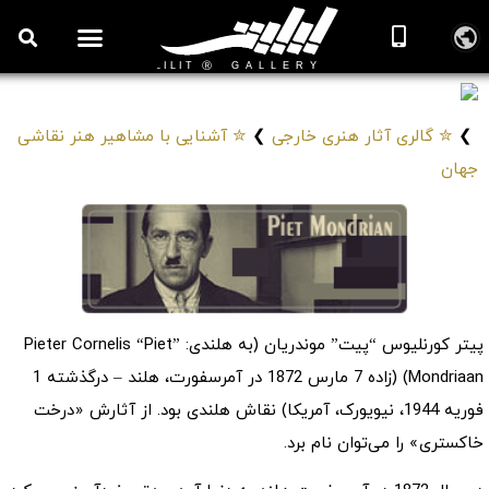
روزنامه هنر
درباره/تماس
مراکز و مشاغل
گالری و نمایشگاه
بیوگرافی هنرمندان
پیت موندریان
Piet Mondrian
❯
✮ گالری آثار هنری خارجی
❯
✮ آشنایی با مشاهیر هنر نقاشی
جهان
پیتر کورنلیوس “پیت” موندریان (به هلندی: Pieter Cornelis “Piet”
Mondriaan) (زاده 7 مارس 1872 در آمرسفورت، هلند – درگذشته 1
فوریه 1944، نیویورک، آمریکا) نقاش هلندی بود. از آثارش «درخت
خاکستری» را می‌توان نام برد.