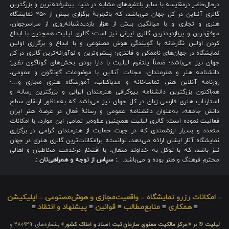
درحال‌حاضر درمقایسه با سایر پلتفرم‌های مشابه در دنیا، پیشرفته‌ترین و بزرگترین
گالری آنلاین در کل جهان می‌باشد، که باتجربهٔ برگزاری بیش از ۲۵۰ نمایشگاه
هنری و تجاری و با میانگین بیش از هزار بازدیدشبانه‌روزی از سراسرجهان،
موفق‌ترین و پربازدیدترین گالری ایرانی نیز است؛ گالری لیلیت همچنین با ابداع
کردن اولین نگارخانه با گویندگی هوش مصنوعی و با ابداع و برگزاری اولین
نمایشگاه در جهان‌های ناممکن و فانتزی؛ پیشروترین و نوآورانه‌ترین گالری در کل
جهان نیز می‌باشد؛ ضمناً پلتفرم لیلیت با دارا بودن بخش‌های گوناگون نظیر:
دانشنامه هنر و هنرمندان، مجلات آنلاین با موضوعات گوناگون و عمومی،
روزنامه آنلاین هنر، تماشاخانه و مدیاکلاب، آموزشگاه هنری مجازی و…؛
هم‌اکنون بزرگترین دانشنامه بیوگرافی هنرمندان ایرانی و بزرگترین رسانه و
استارتاپ هنری فارسی زبان در کل جهان نیز می‌باشد که به‌منظور ارتقای سطح
دانش جامعه، به‌عنوان دانشنامه عمومی و رسانهٔ فعال در عرصهٔ هنر ایران
فعالیت نموده است؛ گالری لیلیت همچنین علاوه‌بر تمامی این موارد، با امکانات
متعدد و بسیار ارزشمندی که در جهت حمایت از هنرمندان گرامی در برگزاری
نمایشگاه آثار ایشان ارائه می‌دهد، توانسته پرامکانات‌ترین گالری هنری در جهان
نیز باشد، که با توکل به خداوند متعال، با افتخار درخدمت مخاطبان و اهالی
محترم فرهنگ و هنر بوده و می‌باشد.
.: سپاس از توجه و همراهی‌تان :.
≡
امکانات رزرو نمایشگاه
≡
واقعیت‌مجازی و هوش‌مصنوعی
≡
اپلیکیشن
≡
همکاری
≡
منابع‌مطالب
≡
قوانین
≡
پیشنهاد و انتقاد
≡
لیلیت
® در
«مرکز مالکیت معنوی سازمان ثبت اسناد و املاک کشور»
بشماره‌های: ۲۸۰۹۲۹ و