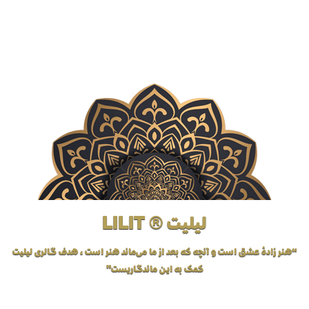
لیلیت ® LILIT
“هنر زادهٔ عشق است و آنچه که بعد از ما می‌ماند هنر است، هدف گالری لیلیت
کمک به این ماندگاریست”