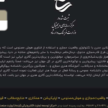
ی آنلاین مدرن با تکنولوژی واقعیت مجازی و استفاده از فناوری هوش مصنوعی است که 
رح قاب‌مجازی متنوع، درحال‌حاضر درمقایسه با سایر پلتفرم‌های مشابه در دنیا، پیشرفت
نگین بیش از هزار بازدیدشبانه‌روزی از سراسرجهان، موفق‌ترین و پربازدیدترین گالری ایرانی نیز
 فانتزی؛ پیشروترین و نوآورانه‌ترین گالری در کل جهان نیز می‌باشد؛ ضمناً پلتفرم لیل
اشاخانه و مدیاکلاب، آموزشگاه هنری مجازی و…؛ هم‌اکنون بزرگترین دانشنامه بیوگرافی 
ان دانشنامه عمومی و رسانهٔ فعال در عرصهٔ هنر ایران فعالیت نموده است؛ گالری لیل
آثار ایشان ارائه می‌دهد، توانسته پرامکانات‌ترین گالری هنری در جهان نیز باشد، که ب
واقعیت‌مجازی و هوش‌مصنوعی
≡
اپلیکیشن
≡
همکاری
≡
منابع‌مطالب
≡
قوا
 است و در
«مرکز توسعه تجارت الکترونیکی (اینماد) وزارت صنع