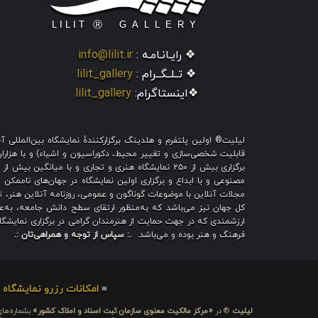
❖ رایـانـامـه :
info@lilit.ir
❖ تــلــگــرام :
lilit_gallery
❖اینستاگرام:
lilit_gallery
لیلیت® اولین پلتفرم و هلدینگ برگزارکنندهٔ نمایشگاه بین‌الملل
قابلیت شخصی‌سازی و تغییر محیط، دکوراسیون و اشیاء) و با هزاران ط
برگزاری بیش از ۲۵۰ نمایشگاه هنری و تجاری و با میا
مصنوعی و با ابداع و برگزاری اولین نمایشگاه در جهان‌های ناممکن و
مجلات آنلاین با موضوعات گوناگون و عمومی، روزنامه آنلاین هنر، تم
کل جهان نیز می‌باشد که به‌منظور ارتقای سطح دانش جامعه، به‌عنو
ارزشمندی که در جهت حمایت از هنرمندان گرامی در برگزاری نمایشگاه 
فرهنگ و هنر بوده و می‌باشد.
.: سپاس از توجه و همراهی‌تان :.
≡
امکانات رزرو نمایشگاه
≡
لیلیت
® در
«مرکز مالکیت معنوی سازمان ثبت اسناد و املاک کشور»
بشماره‌های: ۲۸۰۹۲۹ و ۴۵۱۸۴۱ ، به ثبت رسیده