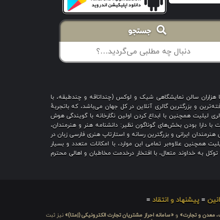
جستجو
با هزاران سالن نمایشگاهی شیک و لوکس (چنداتاقه و چندطبقه، با
ه‌ترین و بزرگترین گالری آنلاین در کل جهان می‌باشد، که باتجربهٔ
 است؛ گالری لیلیت همچنین با ابداع کردن اولین نگارخانه با گویندگی هوش
یت با دارا بودن بخش‌های گوناگون نظیر: دانشنامه هنر و هنرمندان،
هنرمندان ایرانی و بزرگترین رسانه و استارتاپ هنری فارسی زبان در
یت همچنین علاوه‌بر تمامی این موارد، با امکانات متعدد و بسیار
ا توکل به خداوند متعال، با افتخار درخدمت مخاطبان و اهالی محترم
نین
≡
پیشنهاد و انتقاد
≡
ت، معدن و تجارت»
و
«سامانه احراز مشتریان تجارت الکترونیکی (اِمتا)»
نیز ثبت