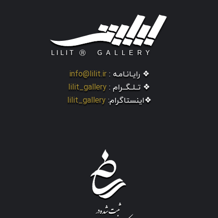
❖ رایـانـامـه :
info@lilit.ir
❖ تــلــگــرام :
lilit_gallery
❖اینستاگرام:
lilit_gallery