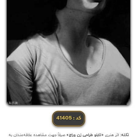
کد: 41405
نکته:
اثر هنری
«تابلو طراحی زن وراج»
صرفاً جهت مشاهده علاقه‌مندان به