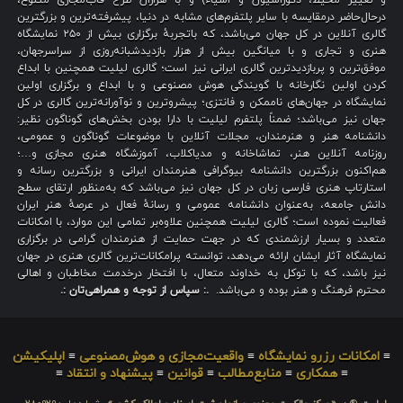
و تغییر محیط، دکوراسیون و اشیاء) و با هزاران طرح قاب‌مجازی متنوع،
درحال‌حاضر درمقایسه با سایر پلتفرم‌های مشابه در دنیا، پیشرفته‌ترین و بزرگترین
گالری آنلاین در کل جهان می‌باشد، که باتجربهٔ برگزاری بیش از ۲۵۰ نمایشگاه
هنری و تجاری و با میانگین بیش از هزار بازدیدشبانه‌روزی از سراسرجهان،
موفق‌ترین و پربازدیدترین گالری ایرانی نیز است؛ گالری لیلیت همچنین با ابداع
کردن اولین نگارخانه با گویندگی هوش مصنوعی و با ابداع و برگزاری اولین
نمایشگاه در جهان‌های ناممکن و فانتزی؛ پیشروترین و نوآورانه‌ترین گالری در کل
جهان نیز می‌باشد؛ ضمناً پلتفرم لیلیت با دارا بودن بخش‌های گوناگون نظیر:
دانشنامه هنر و هنرمندان، مجلات آنلاین با موضوعات گوناگون و عمومی،
روزنامه آنلاین هنر، تماشاخانه و مدیاکلاب، آموزشگاه هنری مجازی و…؛
هم‌اکنون بزرگترین دانشنامه بیوگرافی هنرمندان ایرانی و بزرگترین رسانه و
استارتاپ هنری فارسی زبان در کل جهان نیز می‌باشد که به‌منظور ارتقای سطح
دانش جامعه، به‌عنوان دانشنامه عمومی و رسانهٔ فعال در عرصهٔ هنر ایران
فعالیت نموده است؛ گالری لیلیت همچنین علاوه‌بر تمامی این موارد، با امکانات
متعدد و بسیار ارزشمندی که در جهت حمایت از هنرمندان گرامی در برگزاری
نمایشگاه آثار ایشان ارائه می‌دهد، توانسته پرامکانات‌ترین گالری هنری در جهان
نیز باشد، که با توکل به خداوند متعال، با افتخار درخدمت مخاطبان و اهالی
محترم فرهنگ و هنر بوده و می‌باشد.
.: سپاس از توجه و همراهی‌تان :.
≡
امکانات رزرو نمایشگاه
≡
واقعیت‌مجازی و هوش‌مصنوعی
≡
اپلیکیشن
≡
همکاری
≡
منابع‌مطالب
≡
قوانین
≡
پیشنهاد و انتقاد
≡