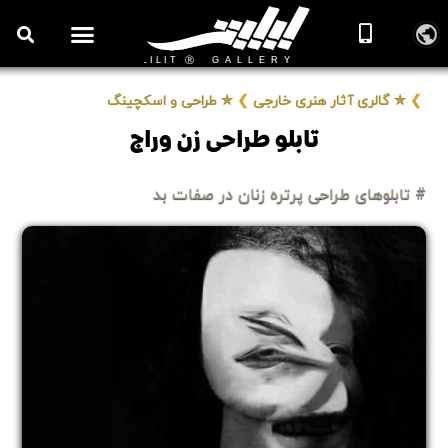
❯
✮ گالری آثار هنری خارجی
❯
✮ طراحی و اسکچینگ
تابلو طراحی زن وراج
# تابلوهای طراحی پرتره زنان در صفات بد