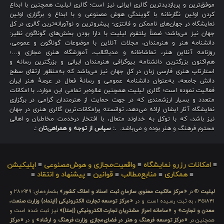
موفق‌ترین و پربازدیدترین گالری ایرانی نیز است؛ گالری لیلیت همچنین با ابداع
کردن اولین نگارخانه با گویندگی هوش مصنوعی و با ابداع و برگزاری اولین
نمایشگاه در جهان‌های ناممکن و فانتزی؛ پیشروترین و نوآورانه‌ترین گالری در کل
جهان نیز می‌باشد؛ ضمناً پلتفرم لیلیت با دارا بودن بخش‌های گوناگون نظیر:
دانشنامه هنر و هنرمندان، مجلات آنلاین با موضوعات گوناگون و عمومی،
روزنامه آنلاین هنر، تماشاخانه و مدیاکلاب، آموزشگاه هنری مجازی و…؛
هم‌اکنون بزرگترین دانشنامه بیوگرافی هنرمندان ایرانی و بزرگترین رسانه و
استارتاپ هنری فارسی زبان در کل جهان نیز می‌باشد که به‌منظور ارتقای سطح
دانش جامعه، به‌عنوان دانشنامه عمومی و رسانهٔ فعال در عرصهٔ هنر ایران
فعالیت نموده است؛ گالری لیلیت همچنین علاوه‌بر تمامی این موارد، با امکانات
متعدد و بسیار ارزشمندی که در جهت حمایت از هنرمندان گرامی در برگزاری
نمایشگاه آثار ایشان ارائه می‌دهد، توانسته پرامکانات‌ترین گالری هنری در جهان
نیز باشد، که با توکل به خداوند متعال، با افتخار درخدمت مخاطبان و اهالی
محترم فرهنگ و هنر بوده و می‌باشد.
.: سپاس از توجه و همراهی‌تان :.
≡
امکانات رزرو نمایشگاه
≡
واقعیت‌مجازی و هوش‌مصنوعی
≡
اپلیکیشن
≡
همکاری
≡
منابع‌مطالب
≡
قوانین
≡
پیشنهاد و انتقاد
≡
لیلیت
® در
«مرکز مالکیت معنوی سازمان ثبت اسناد و املاک کشور»
بشماره‌های: ۲۸۰۹۲۹ و
۴۵۱۸۴۱ ، به ثبت رسیده است و در
«مرکز توسعه تجارت الکترونیکی (اینماد) وزارت صنعت،
معدن و تجارت»
و
«سامانه احراز مشتریان تجارت الکترونیکی (اِمتا)»
نیز ثبت شده است و
همچنین در
«مرکز توسعه فرهنگ و هنر در فضای‌مجازی وزارت فرهنگ و ارشاد»
و در
«مرکز