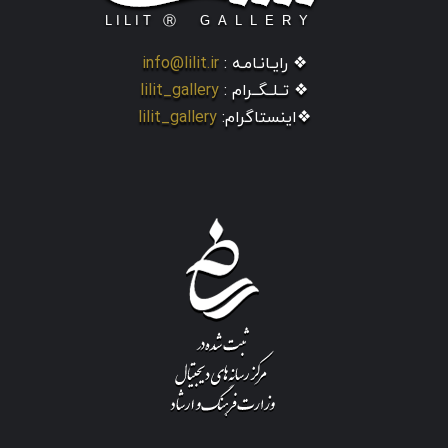
❖ رایـانـامـه :
info@lilit.ir
❖ تــلــگــرام :
lilit_gallery
❖اینستاگرام:
lilit_gallery