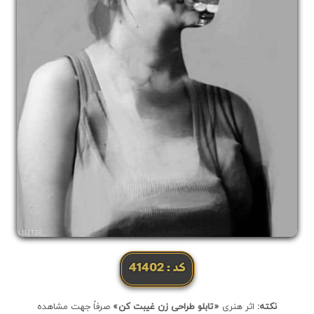
کد: 41402
نکته:
اثر هنری
«تابلو طراحی زن غیبت کن»
صرفاً جهت مشاهده