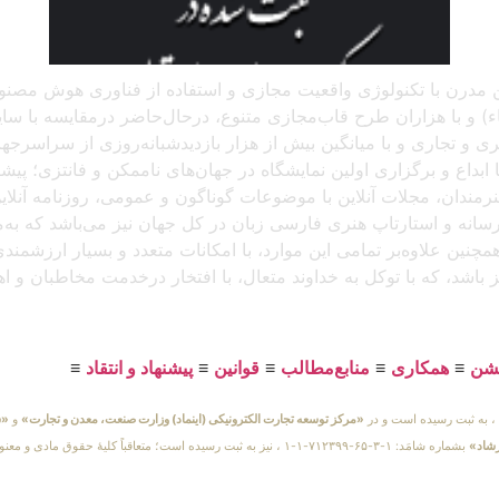
 آنلاین مدرن با تکنولوژی واقعیت مجازی و استفاده از فناوری هوش م
و با هزاران طرح قاب‌مجازی متنوع، درحال‌حاضر درمقایسه با سایر پل
د، که باتجربهٔ برگزاری بیش از ۲۵۰ نمایشگاه هنری و تجاری و با میانگین بیش از هزار بازدید
بداع و برگزاری اولین نمایشگاه در جهان‌های ناممکن و فانتزی؛ پیشرو
 هنرمندان، مجلات آنلاین با موضوعات گوناگون و عمومی، روزنامه آنل
ن رسانه و استارتاپ هنری فارسی زبان در کل جهان نیز می‌باشد که ب
مچنین علاوه‌بر تمامی این موارد، با امکانات متعدد و بسیار ارزشمن
یز باشد، که با توکل به خداوند متعال، با افتخار درخدمت مخاطبان و 
یشن
≡
همکاری
≡
منابع‌مطالب
≡
قوانین
≡
پیشنهاد و انتقاد
≡
«مرکز توسعه تجارت الکترونیکی (اینماد) وزارت صنعت، معدن و تجارت»
و
«س
رشاد»
بشماره شامَد: ۱-۳-۶۵-۷۱۲۳۹۹-۱-۱ ، نیز به ثبت رسیده است؛ متعاقباً 