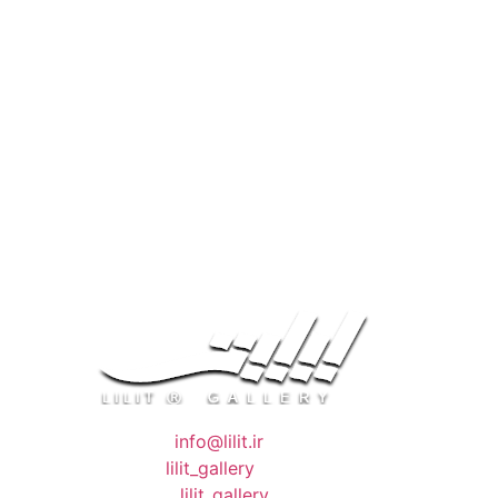
❖ رایـانـامـه :
info@lilit.ir
❖ تــلــگــرام :
lilit_gallery
❖اینستاگرام:
lilit_gallery