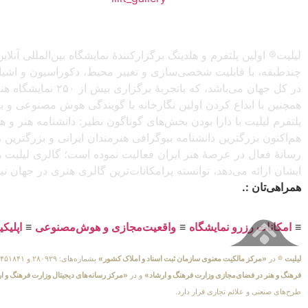
لیلیت® اولین پلتفرم و هلدینگ برگزارکنندهٔ نمایشگاه بین‌المللی
چندطبقه، با قابلیت شخصی‌سازی و تغییر محیط، دکوراسیون و اشیاء) 
در کل جهان می‌باش
همچنین با ابداع کردن اولین نگارخانه با گویندگی هوش مصنوعی و با ا
پلتفرم لیلیت با دارا بودن بخش‌های گوناگون نظیر: دانشنامه هنر و
هم‌اکنون بزرگترین دانشنامه بیوگرافی هنرمندان ایرانی و بزرگتری
رسانهٔ فعال در عرصهٔ هنر ایران فعالیت نموده است؛ گالری لیلیت ه
ایشان ارائه می‌دهد، توانسته پرامکانات‌ترین گالری هنری در جهان ن
همراهی‌تان :.
≡
امکانات رزرو نمایشگاه
≡
واقعیت‌مجازی و هوش‌مصنوعی
≡
اپلیک
لیلیت
® در
«مرکز مالکیت معنوی سازمان ثبت اسناد و املاک کشور»
بشماره‌های: ۲۸۰۹۲۹ و ۴۵۱۸۴۱ ، به ثبت رسیده است و در
فرهنگ و هنر در فضای‌مجازی وزارت فرهنگ و ارشاد»
و در
«مرکز رسانه‌های دیجیتال وزارت فرهنگ و ا
طرح‌های صنعتی و علائم تجاری قرار دارد.