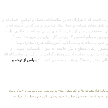
صنوعی است که با هزاران سالن نمایشگاهی شیک و لوکس (چنداتاقه و
تفرم‌های مشابه در دنیا، پیشرفته‌ترین و بزرگترین گالری آنلاین
شبانه‌روزی از سراسرجهان، موفق‌ترین و پربازدیدترین گالری ایرانی نیز است؛ گالری لیلیت
ترین و نوآورانه‌ترین گالری در کل جهان نیز می‌باشد؛ ضمناً
این هنر، تماشاخانه و مدیاکلاب، آموزشگاه هنری مجازی و…؛
ه‌منظور ارتقای سطح دانش جامعه، به‌عنوان دانشنامه عمومی و
دی که در جهت حمایت از هنرمندان گرامی در برگزاری نمایشگاه آثار
اهالی محترم فرهنگ و هنر بوده و می‌باشد.
.: سپاس از توجه و
امانه احراز مشتریان تجارت الکترونیکی (اِمتا)»
نیز ثبت شده است و همچنین در
«مرکز توسعه
کلیهٔ حقوق مادی و معنوی محفوظ است و تحت قانون حمایت از حقوق پدیدآورندگان و قانون حمایت از اختراعات،