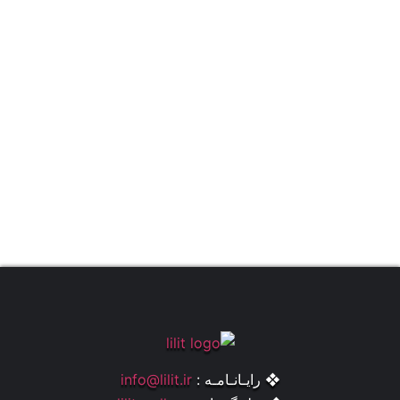
❖ رایـانـامـه :
info@lilit.ir