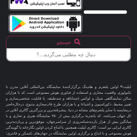
جستجو
لیلیت® اولین پلتفرم و هلدینگ برگزارکنندهٔ نمایشگاه بین‌المللی آنلاین مدرن با
تکنولوژی واقعیت مجازی و استفاده از فناوری هوش مصنوعی است که با هزاران
سالن نمایشگاهی شیک و لوکس (چنداتاقه و چندطبقه، با قابلیت شخصی‌سازی و
تغییر محیط، دکوراسیون و اشیاء) و با هزاران طرح قاب‌مجازی متنوع، درحال‌حاضر
درمقایسه با سایر پلتفرم‌های مشابه در دنیا، پیشرفته‌ترین و بزرگترین گالری آنلاین در
کل جهان می‌باشد، که باتجربهٔ برگزاری بیش از ۲۵۰ نمایشگاه هنری و تجاری و با
میانگین بیش از هزار بازدیدشبانه‌روزی از سراسرجهان، موفق‌ترین و پربازدیدترین
گالری ایرانی نیز است؛ گالری لیلیت همچنین با ابداع کردن اولین نگارخانه با گویندگی
هوش مصنوعی و با ابداع و برگزاری اولین نمایشگاه در جهان‌های ناممکن و فانتزی؛