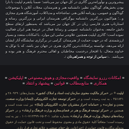
پیشروترین و نوآورانه‌ترین گالری در کل جهان نیز می‌باشد؛ ضمناً پلتفرم لیلیت با دارا
بودن بخش‌های گوناگون نظیر: دانشنامه هنر و هنرمندان، مجلات آنلاین با موضوعات
گوناگون و عمومی، روزنامه آنلاین هنر، تماشاخانه و مدیاکلاب، آموزشگاه هنری مجازی
و…؛ هم‌اکنون بزرگترین دانشنامه بیوگرافی هنرمندان ایرانی و بزرگترین رسانه و
استارتاپ هنری فارسی زبان در کل جهان نیز می‌باشد که به‌منظور ارتقای سطح
دانش جامعه، به‌عنوان دانشنامه عمومی و رسانهٔ فعال در عرصهٔ هنر ایران فعالیت
نموده است؛ گالری لیلیت همچنین علاوه‌بر تمامی این موارد، با امکانات متعدد و بسیار
ارزشمندی که در جهت حمایت از هنرمندان گرامی در برگزاری نمایشگاه آثار ایشان
ارائه می‌دهد، توانسته پرامکانات‌ترین گالری هنری در جهان نیز باشد، که با توکل به
خداوند متعال، با افتخار درخدمت مخاطبان و اهالی محترم فرهنگ و هنر بوده و
می‌باشد.
.: سپاس از توجه و همراهی‌تان :.
≡
امکانات رزرو نمایشگاه
≡
واقعیت‌مجازی و هوش‌مصنوعی
≡
اپلیکیشن
≡
همکاری
≡
منابع‌مطالب
≡
قوانین
≡
پیشنهاد و انتقاد
≡
لیلیت
® در
«مرکز مالکیت معنوی سازمان ثبت اسناد و املاک کشور»
بشماره‌های: ۲۸۰۹۲۹ و
۴۵۱۸۴۱ ، به ثبت رسیده است و در
«مرکز توسعه تجارت الکترونیکی (اینماد) وزارت صنعت،
معدن و تجارت»
و
«سامانه احراز مشتریان تجارت الکترونیکی (اِمتا)»
نیز ثبت شده است و
همچنین در
«مرکز توسعه فرهنگ و هنر در فضای‌مجازی وزارت فرهنگ و ارشاد»
و در
«مرکز
رسانه‌های دیجیتال وزارت فرهنگ و ارشاد»
بشماره شامَد: ۱-۳-۶۵-۷۱۲۳۹۹-۱-۱ ، نیز به ثبت
رسیده است؛ متعاقباً کلیهٔ حقوق مادی و معنوی محفوظ است و تحت قانون حمایت از حقوق
پدیدآورندگان و قانون حمایت از اختراعات، طرح‌های صنعتی و علائم تجاری قرار دارد.