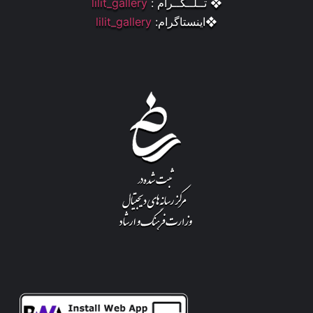
❖ تــلــگــرام :
lilit_gallery
❖اینستاگرام:
lilit_gallery