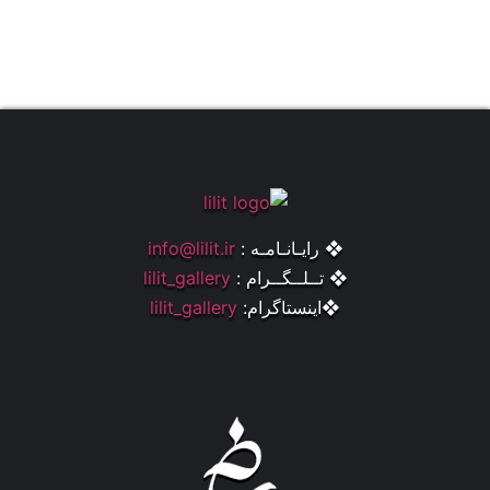
❖ رایـانـامـه :
info@lilit.ir
❖ تــلــگــرام :
lilit_gallery
❖اینستاگرام:
lilit_gallery