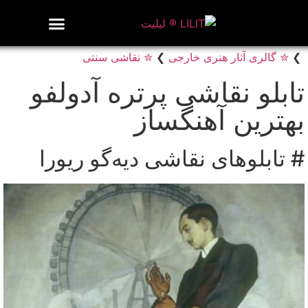
روزنامه هنر
درباره/تماس
مراکز و مشاغل
گالری و نمایشگاه
بیوگرافی هنرمندان
❯
✮ گالری آثار هنری خارجی
❯
✮ نقاشی سنتی
تابلو نقاشی پرتره آدولفو
بهترین آهنگساز
# تابلوهای نقاشی دیه‌گو ریورا