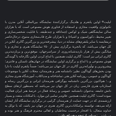
لیلیت® اولین پلتفرم و هلدینگ برگزارکنندهٔ نمایشگاه بین‌المللی آنلاین مدرن با
تکنولوژی واقعیت مجازی و استفاده از فناوری هوش مصنوعی است که با هزاران
سالن نمایشگاهی شیک و لوکس (چنداتاقه و چندطبقه، با قابلیت شخصی‌سازی و
تغییر محیط، دکوراسیون و اشیاء) و با هزاران طرح قاب‌مجازی متنوع، درحال‌حاضر
درمقایسه با سایر پلتفرم‌های مشابه در دنیا، پیشرفته‌ترین و بزرگترین گالری آنلاین در
کل جهان می‌باشد، که باتجربهٔ برگزاری بیش از ۲۵۰ نمایشگاه هنری و تجاری و با
میانگین بیش از هزار بازدیدشبانه‌روزی از سراسرجهان، موفق‌ترین و پربازدیدترین
گالری ایرانی نیز است؛ گالری لیلیت همچنین با ابداع کردن اولین نگارخانه با گویندگی
هوش مصنوعی و با ابداع و برگزاری اولین نمایشگاه در جهان‌های ناممکن و فانتزی؛
پیشروترین و نوآورانه‌ترین گالری در کل جهان نیز می‌باشد؛ ضمناً پلتفرم لیلیت با دارا
بودن بخش‌های گوناگون نظیر: دانشنامه هنر و هنرمندان، مجلات آنلاین با موضوعات
گوناگون و عمومی، روزنامه آنلاین هنر، تماشاخانه و مدیاکلاب، آموزشگاه هنری مجازی
و…؛ هم‌اکنون بزرگترین دانشنامه بیوگرافی هنرمندان ایرانی و بزرگترین رسانه و
استارتاپ هنری فارسی زبان در کل جهان نیز می‌باشد که به‌منظور ارتقای سطح
دانش جامعه، به‌عنوان دانشنامه عمومی و رسانهٔ فعال در عرصهٔ هنر ایران فعالیت
نموده است؛ گالری لیلیت همچنین علاوه‌بر تمامی این موارد، با امکانات متعدد و بسیار
ارزشمندی که در جهت حمایت از هنرمندان گرامی در برگزاری نمایشگاه آثار ایشان
ارائه می‌دهد، توانسته پرامکانات‌ترین گالری هنری در جهان نیز باشد، که با توکل به
خداوند متعال، با افتخار درخدمت مخاطبان و اهالی محترم فرهنگ و هنر بوده و
می‌باشد.
.: سپاس از توجه و همراهی‌تان :.