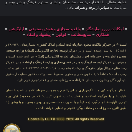
خداوند متعال، با افتخار درخدمت مخاطبان و اهالی محترم فرهنگ و هنر بوده و
می‌باشد.
.: سپاس از توجه و همراهی‌تان :.
≡
امکانات رزرو نمایشگاه
≡
واقعیت‌مجازی و هوش‌مصنوعی
≡
اپلیکیشن
≡
همکاری
≡
منابع‌مطالب
≡
قوانین
≡
پیشنهاد و انتقاد
≡
لیلیت
® در
«مرکز مالکیت معنوی سازمان ثبت اسناد و املاک کشور»
بشماره‌های: ۲۸۰۹۲۹ و
۴۵۱۸۴۱ ، به ثبت رسیده است و در
«مرکز توسعه تجارت الکترونیکی (اینماد) وزارت صنعت،
معدن و تجارت»
و
«سامانه احراز مشتریان تجارت الکترونیکی (اِمتا)»
نیز ثبت شده است و
همچنین در
«مرکز توسعه فرهنگ و هنر در فضای‌مجازی وزارت فرهنگ و ارشاد»
و در
«مرکز
رسانه‌های دیجیتال وزارت فرهنگ و ارشاد»
بشماره شامَد: ۱-۳-۶۵-۷۱۲۳۹۹-۱-۱ ، نیز به ثبت
رسیده است؛ متعاقباً کلیهٔ حقوق مادی و معنوی محفوظ است و تحت قانون حمایت از حقوق
پدیدآورندگان و قانون حمایت از اختراعات، طرح‌های صنعتی و علائم تجاری قرار دارد.
اخطار! هرگونه کپی و یا الگوبرداری از این پلتفرم و همچنین سوءاستفاده از نام و یا نشان
«لیلیت» و یا هرگونه استفاده و فعالیت تحت عنوان “لیلیت” که در محدودهٔ ثبتی برند
تجاری
«لیلیت»
انجام گیرد (چه عیناً و یا بصورت مشابه‌سازی و بهمراه پسوند و یا پیشوند) ؛
طبق قانون ممنوع است و متعاقباً پیگرد قانونی و قضایی خواهد داشت!
Licence By LILIT© 2008-2026 All rights Reserved