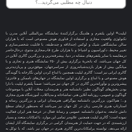
لیلیت® اولین پلتفرم و هلدینگ برگزارکنندهٔ نمایشگاه بین‌المللی آنلاین مدرن با
تکنولوژی واقعیت مجازی و استفاده از فناوری هوش مصنوعی است که با هزاران
سالن نمایشگاهی شیک و لوکس (چنداتاقه و چندطبقه، با قابلیت شخصی‌سازی و
تغییر محیط، دکوراسیون و اشیاء) و با هزاران طرح قاب‌مجازی متنوع، درحال‌حاضر
درمقایسه با سایر پلتفرم‌های مشابه در دنیا، پیشرفته‌ترین و بزرگترین گالری آنلاین در
کل جهان می‌باشد، که باتجربهٔ برگزاری بیش از ۲۵۰ نمایشگاه هنری و تجاری و با
میانگین بیش از هزار بازدیدشبانه‌روزی از سراسرجهان، موفق‌ترین و پربازدیدترین
گالری ایرانی نیز است؛ گالری لیلیت همچنین با ابداع کردن اولین نگارخانه با گویندگی
هوش مصنوعی و با ابداع و برگزاری اولین نمایشگاه در جهان‌های ناممکن و فانتزی؛
پیشروترین و نوآورانه‌ترین گالری در کل جهان نیز می‌باشد؛ ضمناً پلتفرم لیلیت با دارا
بودن بخش‌های گوناگون نظیر: دانشنامه هنر و هنرمندان، مجلات آنلاین با موضوعات
گوناگون و عمومی، روزنامه آنلاین هنر، تماشاخانه و مدیاکلاب، آموزشگاه هنری مجازی
و…؛ هم‌اکنون بزرگترین دانشنامه بیوگرافی هنرمندان ایرانی و بزرگترین رسانه و
استارتاپ هنری فارسی زبان در کل جهان نیز می‌باشد که به‌منظور ارتقای سطح
دانش جامعه، به‌عنوان دانشنامه عمومی و رسانهٔ فعال در عرصهٔ هنر ایران فعالیت
نموده است؛ گالری لیلیت همچنین علاوه‌بر تمامی این موارد، با امکانات متعدد و بسیار
ارزشمندی که در جهت حمایت از هنرمندان گرامی در برگزاری نمایشگاه آثار ایشان
ارائه می‌دهد، توانسته پرامکانات‌ترین گالری هنری در جهان نیز باشد، که با توکل به