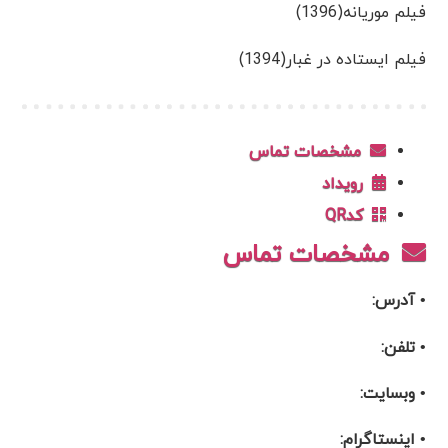
فیلم موریانه(1396)
فیلم ایستاده در غبار(1394)
مشخصات تماس
رویداد
کدQR
مشخصات تماس
• آدرس:
• تلفن:
• وبسایت:
• اینستاگرام: