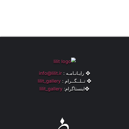
❖ رایـانـامـه :
info@lilit.ir
❖ تــلــگــرام :
lilit_gallery
❖اینستاگرام:
lilit_gallery