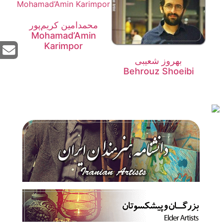
محمدامین کریم‌پور
Mohamad’Amin
Karimpor
بهروز شعیبی
Behrouz Shoeibi