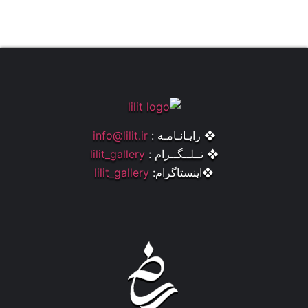
❖ رایـانـامـه :
info@lilit.ir
❖ تــلــگــرام :
lilit_gallery
❖اینستاگرام:
lilit_gallery