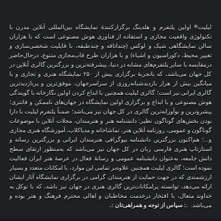
لیلیت® اولین پلتفرم و هلدینگ برگزارکنندهٔ نمایشگاه بین‌المللی آنلاین مدرن با
تکنولوژی واقعیت مجازی و استفاده از فناوری هوش مصنوعی است که با هزاران
سالن نمایشگاهی شیک و لوکس (چنداتاقه و چندطبقه، با قابلیت شخصی‌سازی و
تغییر محیط، دکوراسیون و اشیاء) و با هزاران طرح قاب‌مجازی متنوع، درحال‌حاضر
درمقایسه با سایر پلتفرم‌های مشابه در دنیا، پیشرفته‌ترین و بزرگترین گالری آنلاین در
کل جهان می‌باشد، که باتجربهٔ برگزاری بیش از ۲۵۰ نمایشگاه هنری و تجاری و با
میانگین بیش از هزار بازدیدشبانه‌روزی از سراسرجهان، موفق‌ترین و پربازدیدترین
گالری ایرانی نیز است؛ گالری لیلیت همچنین با ابداع کردن اولین نگارخانه با گویندگی
هوش مصنوعی و با ابداع و برگزاری اولین نمایشگاه در جهان‌های ناممکن و فانتزی؛
پیشروترین و نوآورانه‌ترین گالری در کل جهان نیز می‌باشد؛ ضمناً پلتفرم لیلیت با دارا
بودن بخش‌های گوناگون نظیر: دانشنامه هنر و هنرمندان، مجلات آنلاین با موضوعات
گوناگون و عمومی، روزنامه آنلاین هنر، تماشاخانه و مدیاکلاب، آموزشگاه هنری مجازی
و…؛ هم‌اکنون بزرگترین دانشنامه بیوگرافی هنرمندان ایرانی و بزرگترین رسانه و
استارتاپ هنری فارسی زبان در کل جهان نیز می‌باشد که به‌منظور ارتقای سطح
دانش جامعه، به‌عنوان دانشنامه عمومی و رسانهٔ فعال در عرصهٔ هنر ایران فعالیت
نموده است؛ گالری لیلیت همچنین علاوه‌بر تمامی این موارد، با امکانات متعدد و بسیار
ارزشمندی که در جهت حمایت از هنرمندان گرامی در برگزاری نمایشگاه آثار ایشان
ارائه می‌دهد، توانسته پرامکانات‌ترین گالری هنری در جهان نیز باشد، که با توکل به
خداوند متعال، با افتخار درخدمت مخاطبان و اهالی محترم فرهنگ و هنر بوده و
می‌باشد.
.: سپاس از توجه و همراهی‌تان :.