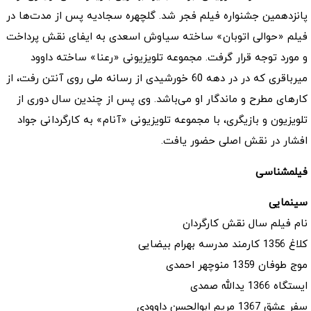
پانزدهمین جشنواره فیلم فجر شد. گلچهره سجادیه پس از مدت‌ها در
فیلم‌ «حوالی اتوبان» ساخته سیاوش اسعدی به ایفای نقش پرداخت
و مورد توجه قرار گرفت. مجموعه‌‌ تلویزیونی «رعنا» ساخته داوود
میرباقری که در در دهه 60 خورشیدی از رسانه ملی روی آنتن رفت، از
کارهای مطرح و ماندگار او می‌باشد. وی پس از چندین سال دوری از
تلویزیون و بازیگری، با مجموعه‌ تلویزیونی «آنام» به کارگردانی جواد
افشار در نقش اصلی حضور یافت.
فیلمشناسی
سینمایی
نام فیلم سال نقش کارگردان
کلاغ 1356 کارمند مدرسه بهرام بیضایی
موج طوفان 1359 منوچهر احمدی
ایستگاه 1366 یدالله صمدی
سفر عشق 1367 مریم ابوالحسن داوودی