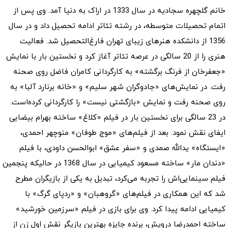
خانم گلچهره سجادیه در سال 1333 در اراک به دنیا آمد. وی پس از
اتمام تحصیلات متوسطه، در رشته تئاتر ادامه تحصیل داد و در سال
1356 از دانشکده هنرهای زیبای تهران فارغ‌التحصیل شد. فعالیت
هنری را از 20 سالگی در عرصه تئاتر آغاز کرد و نخستین بار با نمایش
«جعفرخان از فرنگ برگشته» به کارگردانی کامران فاضل روی صحنه
رفت. در نمایش‌های «جادوگران شهر سلیم» و «خانه برنارد آلبا» به
روی صحنه رفت و نمایش «بازگشتی نیست» را کارگردانی کرده‌است.
در 23 سالگی برای نخستین بار در فیلم «کلاغ» ساخته بهرام بیضایی
ایفای نقش نمود. بعد از فیلم‌های «موج طوفان» منوچهر احمدی،
«ایستگاه» یدالله صمدی و «سفر عشق» ابوالحسن داودی، با فیلم
«دندان مار» ساخته مسعود کیمیایی در سال 1368 در حالیکه پنجمین
فیلم سینمایی‌اش را تجربه می‌کرد، تبدیل به یکی از بازیگران مطرح
شد که این همکاری در فیلم‌های «گروهبان» و «ردپای گرگ» با
کیمیایی ادامه پیدا کرد. وی برای بازی در فیلم «سرزمین خورشید»
ساخته احمدرضا درویش، برنده جایزه بهترین بازیگر نقش اول زن از