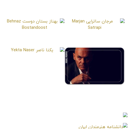
بهزاد خداویسی
داوود منفرد
Davood Monfared
Behzad Khodaveisi
مرجان ساتراپی
بهناز بستان دوست
Behnaz Bostandoost
Marjan Satrapi
یکتا ناصر
Yekta Naser
جمشید هاشم پور
Jamshid Hashempour