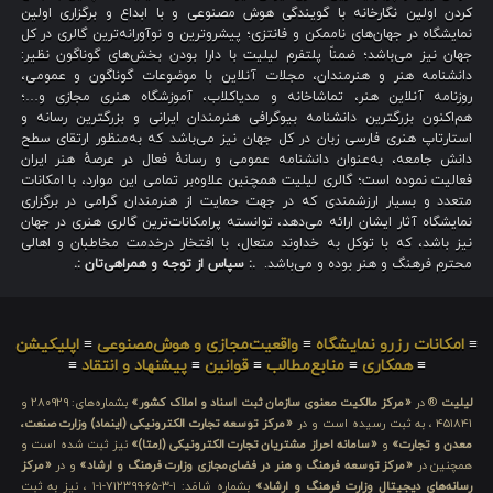
کردن اولین نگارخانه با گویندگی هوش مصنوعی و با ابداع و برگزاری اولین
نمایشگاه در جهان‌های ناممکن و فانتزی؛ پیشروترین و نوآورانه‌ترین گالری در کل
جهان نیز می‌باشد؛ ضمناً پلتفرم لیلیت با دارا بودن بخش‌های گوناگون نظیر:
دانشنامه هنر و هنرمندان، مجلات آنلاین با موضوعات گوناگون و عمومی،
روزنامه آنلاین هنر، تماشاخانه و مدیاکلاب، آموزشگاه هنری مجازی و…؛
هم‌اکنون بزرگترین دانشنامه بیوگرافی هنرمندان ایرانی و بزرگترین رسانه و
استارتاپ هنری فارسی زبان در کل جهان نیز می‌باشد که به‌منظور ارتقای سطح
دانش جامعه، به‌عنوان دانشنامه عمومی و رسانهٔ فعال در عرصهٔ هنر ایران
فعالیت نموده است؛ گالری لیلیت همچنین علاوه‌بر تمامی این موارد، با امکانات
متعدد و بسیار ارزشمندی که در جهت حمایت از هنرمندان گرامی در برگزاری
نمایشگاه آثار ایشان ارائه می‌دهد، توانسته پرامکانات‌ترین گالری هنری در جهان
نیز باشد، که با توکل به خداوند متعال، با افتخار درخدمت مخاطبان و اهالی
محترم فرهنگ و هنر بوده و می‌باشد.
.: سپاس از توجه و همراهی‌تان :.
≡
امکانات رزرو نمایشگاه
≡
واقعیت‌مجازی و هوش‌مصنوعی
≡
اپلیکیشن
≡
همکاری
≡
منابع‌مطالب
≡
قوانین
≡
پیشنهاد و انتقاد
≡
لیلیت
® در
«مرکز مالکیت معنوی سازمان ثبت اسناد و املاک کشور»
بشماره‌های: ۲۸۰۹۲۹ و
۴۵۱۸۴۱ ، به ثبت رسیده است و در
«مرکز توسعه تجارت الکترونیکی (اینماد) وزارت صنعت،
معدن و تجارت»
و
«سامانه احراز مشتریان تجارت الکترونیکی (اِمتا)»
نیز ثبت شده است و
همچنین در
«مرکز توسعه فرهنگ و هنر در فضای‌مجازی وزارت فرهنگ و ارشاد»
و در
«مرکز
رسانه‌های دیجیتال وزارت فرهنگ و ارشاد»
بشماره شامَد: ۱-۳-۶۵-۷۱۲۳۹۹-۱-۱ ، نیز به ثبت