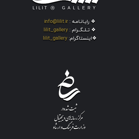
❖ رایـانـامـه :
info@lilit.ir
❖ تــلــگــرام :
lilit_gallery
❖اینستاگرام:
lilit_gallery