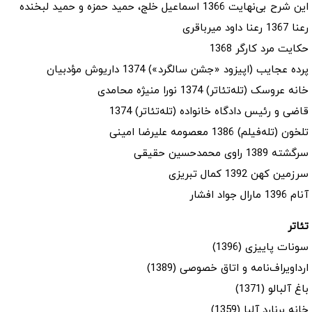
این شرح بی‌نهایت 1366 اسماعیل خلج، حمید حمزه و حمید لبخنده
رعنا 1367 رعنا داود میرباقری
حکایت مرد کارگر 1368
پرده عجایب (اپیزود «جشن سالگرد») 1374 داریوش مؤدبیان
خانه عروسک (تله‌تئاتر) 1374 نورا منیژه محامدی
قاضی و رئیس دادگاه خانواده (تله‌تئاتر) 1374
تلخون (تله‌فیلم) 1386 معصومه علیرضا امینی
سرگشته 1389 راوی محمدحسین حقیقی
سرزمین کهن 1392 کمال تبریزی
آنام 1396 مارال جواد افشار
تئاتر
سونات پاییزی (1396)
ارداویراف‌نامه و اتاق خصوصی (1389)
باغ آلبالو (1371)
خانه برنارد آلبا (1359)