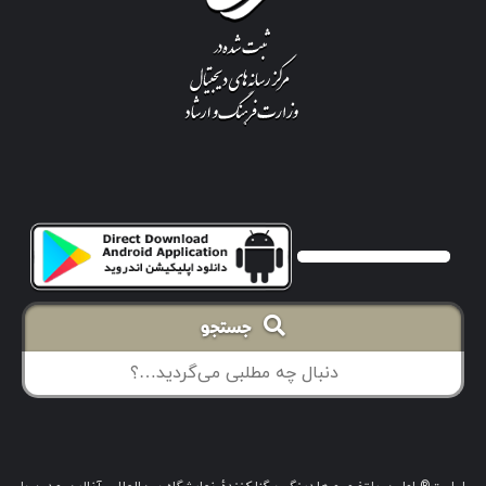
جستجو