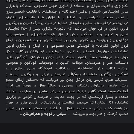
لیلیت® اولین پلتفرم و هلدینگ برگزارکنندهٔ نمایشگاه بین‌المللی آنلاین مدرن با
تکنولوژی واقعیت مجازی و استفاده از فناوری هوش مصنوعی است که با هزاران
سالن نمایشگاهی شیک و لوکس (چنداتاقه و چندطبقه، با قابلیت شخصی‌سازی
و تغییر محیط، دکوراسیون و اشیاء) و با هزاران طرح قاب‌مجازی متنوع،
درحال‌حاضر درمقایسه با سایر پلتفرم‌های مشابه در دنیا، پیشرفته‌ترین و بزرگترین
گالری آنلاین در کل جهان می‌باشد، که باتجربهٔ برگزاری بیش از ۲۵۰ نمایشگاه
هنری و تجاری و با میانگین بیش از هزار بازدیدشبانه‌روزی از سراسرجهان،
موفق‌ترین و پربازدیدترین گالری ایرانی نیز است؛ گالری لیلیت همچنین با ابداع
کردن اولین نگارخانه با گویندگی هوش مصنوعی و با ابداع و برگزاری اولین
نمایشگاه در جهان‌های ناممکن و فانتزی؛ پیشروترین و نوآورانه‌ترین گالری در کل
جهان نیز می‌باشد؛ ضمناً پلتفرم لیلیت با دارا بودن بخش‌های گوناگون نظیر:
دانشنامه هنر و هنرمندان، مجلات آنلاین با موضوعات گوناگون و عمومی،
روزنامه آنلاین هنر، تماشاخانه و مدیاکلاب، آموزشگاه هنری مجازی و…؛
هم‌اکنون بزرگترین دانشنامه بیوگرافی هنرمندان ایرانی و بزرگترین رسانه و
استارتاپ هنری فارسی زبان در کل جهان نیز می‌باشد که به‌منظور ارتقای سطح
دانش جامعه، به‌عنوان دانشنامه عمومی و رسانهٔ فعال در عرصهٔ هنر ایران
فعالیت نموده است؛ گالری لیلیت همچنین علاوه‌بر تمامی این موارد، با امکانات
متعدد و بسیار ارزشمندی که در جهت حمایت از هنرمندان گرامی در برگزاری
نمایشگاه آثار ایشان ارائه می‌دهد، توانسته پرامکانات‌ترین گالری هنری در جهان
نیز باشد، که با توکل به خداوند متعال، با افتخار درخدمت مخاطبان و اهالی
محترم فرهنگ و هنر بوده و می‌باشد.
.: سپاس از توجه و همراهی‌تان :.