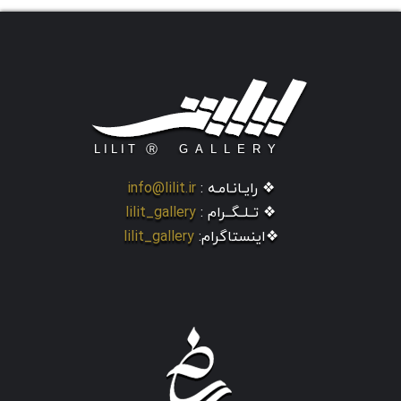
❖ رایـانـامـه :
info@lilit.ir
❖ تــلــگــرام :
lilit_gallery
❖اینستاگرام:
lilit_gallery