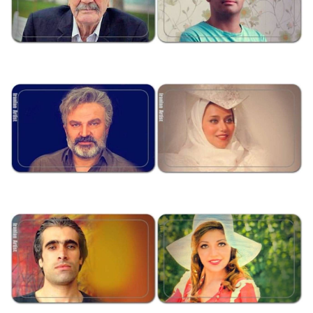
اشکان اشتیاق
ولی الله شیراندامی
YadAllah ShirAndami
Ashkan Eshtiagh
لیلا مصدقی
مهدی سلطانی
Mehdi Soltani
Leyla Mosadeghi