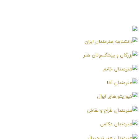
هاله نظری
مهدی بجستانی
Mehdi Badjestani
Haleh Nazari