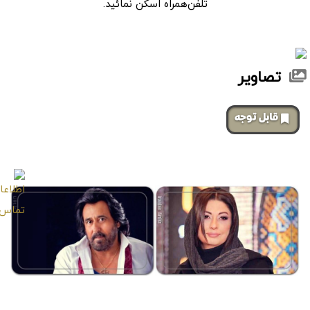
تلفن‌همراه اسکن نمائید.
تصاویر
‌قابل توجه
صفحات مشابه
کتانه افشار نژاد
شهرام شب‌پره
Shahram Shabpareh
Katane Afshar Nezhad