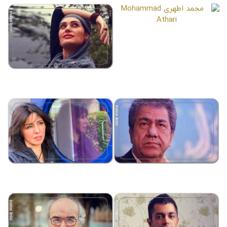
محمد اطهری
Mohammad Athari
سودابه بیضایی
Soudabeh Beizaee
جهانگیر کوثری
شبنم طلوعی
Shabnam Tolouei
Jahangir Kosari