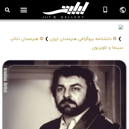
علی آزاد
Ali Azad
❯
❂ دانشنامه بیوگرافی هنرمندان ایران
❯
❂ هنرمندان تئاتر،
سینما و تلویزیون