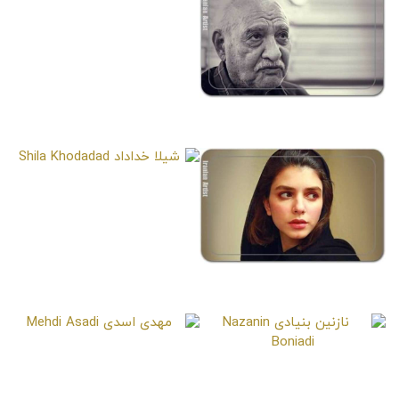
رابعه مدنی
Raabe’eh Madani
حسن شریفی رئوف
Hassan Sharifi Raouf
شیلا خداداد
Shila Khodadad
آیناز آذرهوش
Aynaz Azarhoosh
مهدی اسدی
Mehdi Asadi
نازنین بنیادی
Nazanin Boniadi