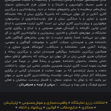
و تغییر محیط، دکوراسیون و اشیاء) و با هزاران طرح قاب‌مجازی متنوع،
درحال‌حاضر درمقایسه با سایر پلتفرم‌های مشابه در دنیا، پیشرفته‌ترین و بزرگترین
گالری آنلاین در کل جهان می‌باشد، که باتجربهٔ برگزاری بیش از ۲۵۰ نمایشگاه
هنری و تجاری و با میانگین بیش از هزار بازدیدشبانه‌روزی از سراسرجهان،
موفق‌ترین و پربازدیدترین گالری ایرانی نیز است؛ گالری لیلیت همچنین با ابداع
کردن اولین نگارخانه با گویندگی هوش مصنوعی و با ابداع و برگزاری اولین
نمایشگاه در جهان‌های ناممکن و فانتزی؛ پیشروترین و نوآورانه‌ترین گالری در کل
جهان نیز می‌باشد؛ ضمناً پلتفرم لیلیت با دارا بودن بخش‌های گوناگون نظیر:
دانشنامه هنر و هنرمندان، مجلات آنلاین با موضوعات گوناگون و عمومی،
روزنامه آنلاین هنر، تماشاخانه و مدیاکلاب، آموزشگاه هنری مجازی و…؛
هم‌اکنون بزرگترین دانشنامه بیوگرافی هنرمندان ایرانی و بزرگترین رسانه و
استارتاپ هنری فارسی زبان در کل جهان نیز می‌باشد که به‌منظور ارتقای سطح
دانش جامعه، به‌عنوان دانشنامه عمومی و رسانهٔ فعال در عرصهٔ هنر ایران
فعالیت نموده است؛ گالری لیلیت همچنین علاوه‌بر تمامی این موارد، با امکانات
متعدد و بسیار ارزشمندی که در جهت حمایت از هنرمندان گرامی در برگزاری
نمایشگاه آثار ایشان ارائه می‌دهد، توانسته پرامکانات‌ترین گالری هنری در جهان
نیز باشد، که با توکل به خداوند متعال، با افتخار درخدمت مخاطبان و اهالی
محترم فرهنگ و هنر بوده و می‌باشد.
.: سپاس از توجه و همراهی‌تان :.
≡
امکانات رزرو نمایشگاه
≡
واقعیت‌مجازی و هوش‌مصنوعی
≡
اپلیکیشن
≡
همکاری
≡
منابع‌مطالب
≡
قوانین
≡
پیشنهاد و انتقاد
≡