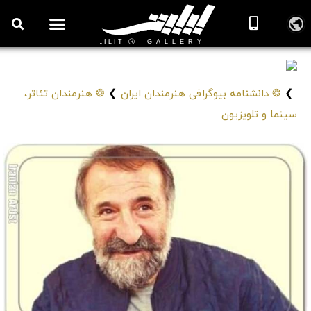
مهران رجبی
Mehran Rajabi
❯
❂ دانشنامه بیوگرافی هنرمندان ایران
❯
❂ هنرمندان تئاتر،
سینما و تلویزیون