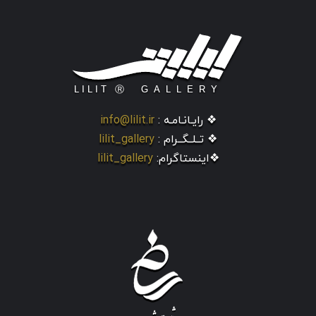
❖ رایـانـامـه :
info@lilit.ir
❖ تــلــگــرام :
lilit_gallery
❖اینستاگرام:
lilit_gallery