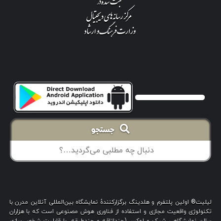
جستجو
لیلیت® اولین پلتفرم و هلدینگ برگزارکنندهٔ نمایشگاه بین‌المللی آنلاین مدرن با
تکنولوژی واقعیت مجازی و استفاده از فناوری هوش مصنوعی است که با هزاران
سالن نمایشگاهی شیک و لوکس (چنداتاقه و چندطبقه، با قابلیت شخصی‌سازی