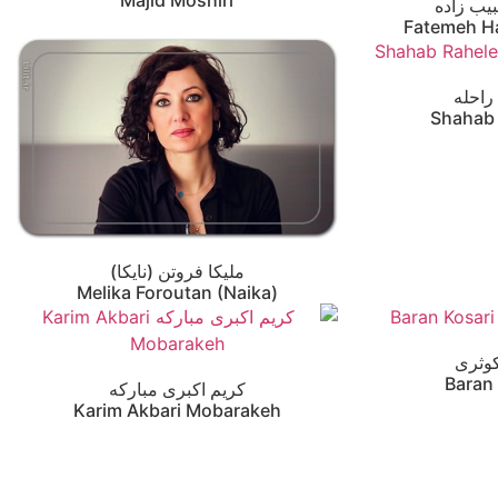
Majid Moshiri
یب زاده
Fatemeh H
احله
Shahab
ملیکا فروتن (نایکا)
Melika Foroutan (Naika)
کوثری
Baran
کریم اکبری مبارکه
Karim Akbari Mobarakeh