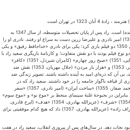
آقای سعید راد (احمد حق پرست راد) همسر سابق نوش آفرین (خواننده) است. راد پس از پایان تحصیلات متوسطه، از سال 1347 به
فعالیت در سینما پرداخت. برای بازی در فیلم «خداحافظ رفیق» (1350) امیر نادری و علیرضا زرین دست به سراغ او رفتند. نادری او را
می‌پسندد و‌ نام سعید راد را برای او انتخاب می‌کند. سعید راد در سال 1350 دو فیلم بازی کرد؛ یکی برای نادری «خداحافظ رفیق» و یکی
ع فیلم بودند با دو نقش متفاوت؛ و کارنامهٔ بازیگری سعید راد با
این دو نوع فیلم و نقش شکل گرفت. او در «صادق کرده» (ناصر تقوایی، 1351) «صبح روز چهارم» (کامران شیردل، 1351) «کافر»
(فریدون گله، 1351)‌ «تنگنا» (امیر نادری،‌1352) «مسلخ» (هادی صابر، 1353) و «هزار بار مردن» (جلال مهربان، 1353) نقش ضد
‌ بی آن که ذره‌ای امید به آینده داشته باشند. تصویر زندگی ضد
 از قیافه ناگوار جامعه را در خود داشتند. سعید راد که در
نقش‌های قبلی جا افتاده بود نتوانست با فیلم‌هایی مثل «قاصدک» (محمد صفار، 1355) «ساخت ایران» (امیر نادری، 1357) «سفر
راه و هم آهنگ کند. بنابراین در بحبوحهٔ غلبهٔ سینمای منحط بر «موج نو» و «موج سوم»
تن به ایفای نقش‌های نازلی در «دو آقای باشخصیت» (امیر شروان،‌ 1354) «شرف» (عزیزالله بهادری، 1354) «هدف» (ایرج قادری،‌
1354) «آقای لر به شهر می‌رود» (امیر شروان،‌ 1357) و «گدای اشراف زاده» (عزیزالله بهادری، 1357) داد که هیچ کدام موفقیتی برای
 بود نجات دهد. در سال‌های پس از پیروزی انقلاب، سعید راد در هفت