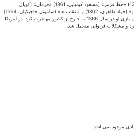
فیلم، «برزخی ها» (ایرج قادری،‌ 1360)‌ «مرز» (جمشید حیدری، 1360) «خط قرمز» (مسعود کیمیایی،‌ 1361) «فرمان» (کوپال
مشکات،‌ 1361) «دادشاه» (حبیب کاوش، 1362) «عبور از میدان مین» (جواد طاهری، 1362) و «عقاب ها» (ساموئل خاچیکیان، 1364)
بازی کرد، که با آن‌ها نیز به مقام و جایگاه اولیهٔ خود نرسید. پس از آن بازی او در سال 1366 به خارج از کشور مهاجرت کرد. در آمریکا
رد و مشکلات فراوانی متحمل شد.
دی موجود نمی‌باشد.