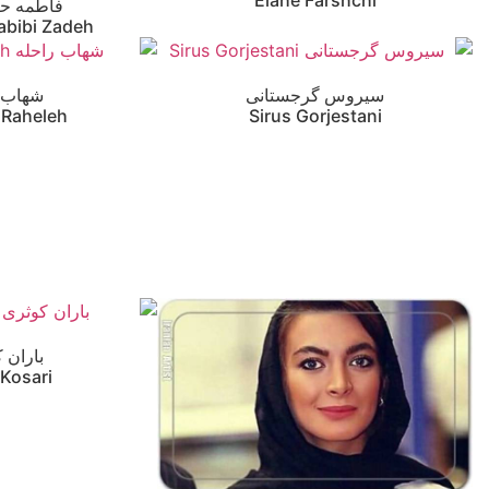
Elahe Farshchi
فاطمه حب
abibi Zadeh
سیروس گرجستانی
شهاب ر
 Raheleh
Sirus Gorjestani
باران 
 Kosari