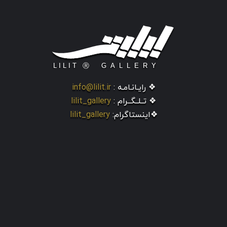
❖ رایـانـامـه :
info@lilit.ir
❖ تــلــگــرام :
lilit_gallery
❖اینستاگرام:
lilit_gallery