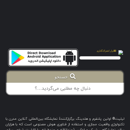
جستجو
لیلیت® اولین پلتفرم و هلدینگ برگزارکنندهٔ نمایشگاه بین‌المللی آنلاین مدرن با
تکنولوژی واقعیت مجازی و استفاده از فناوری هوش مصنوعی است که با هزاران
سالن نمایشگاهی شیک و لوکس (چنداتاقه و چندطبقه، با قابلیت شخصی‌سازی