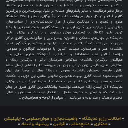
و تغییر محیط، دکوراسیون و اشیاء) و با هزاران طرح قاب‌مجازی متنوع،
درحال‌حاضر درمقایسه با سایر پلتفرم‌های مشابه در دنیا، پیشرفته‌ترین و بزرگترین
گالری آنلاین در کل جهان می‌باشد، که باتجربهٔ برگزاری بیش از ۲۵۰ نمایشگاه
هنری و تجاری و با میانگین بیش از هزار بازدیدشبانه‌روزی از سراسرجهان،
موفق‌ترین و پربازدیدترین گالری ایرانی نیز است؛ گالری لیلیت همچنین با ابداع
کردن اولین نگارخانه با گویندگی هوش مصنوعی و با ابداع و برگزاری اولین
نمایشگاه در جهان‌های ناممکن و فانتزی؛ پیشروترین و نوآورانه‌ترین گالری در کل
جهان نیز می‌باشد؛ ضمناً پلتفرم لیلیت با دارا بودن بخش‌های گوناگون نظیر:
دانشنامه هنر و هنرمندان، مجلات آنلاین با موضوعات گوناگون و عمومی،
روزنامه آنلاین هنر، تماشاخانه و مدیاکلاب، آموزشگاه هنری مجازی و…؛
هم‌اکنون بزرگترین دانشنامه بیوگرافی هنرمندان ایرانی و بزرگترین رسانه و
استارتاپ هنری فارسی زبان در کل جهان نیز می‌باشد که به‌منظور ارتقای سطح
دانش جامعه، به‌عنوان دانشنامه عمومی و رسانهٔ فعال در عرصهٔ هنر ایران
فعالیت نموده است؛ گالری لیلیت همچنین علاوه‌بر تمامی این موارد، با امکانات
متعدد و بسیار ارزشمندی که در جهت حمایت از هنرمندان گرامی در برگزاری
نمایشگاه آثار ایشان ارائه می‌دهد، توانسته پرامکانات‌ترین گالری هنری در جهان
نیز باشد، که با توکل به خداوند متعال، با افتخار درخدمت مخاطبان و اهالی
محترم فرهنگ و هنر بوده و می‌باشد.
.: سپاس از توجه و همراهی‌تان :.
≡
امکانات رزرو نمایشگاه
≡
واقعیت‌مجازی و هوش‌مصنوعی
≡
اپلیکیشن
≡
همکاری
≡
منابع‌مطالب
≡
قوانین
≡
پیشنهاد و انتقاد
≡