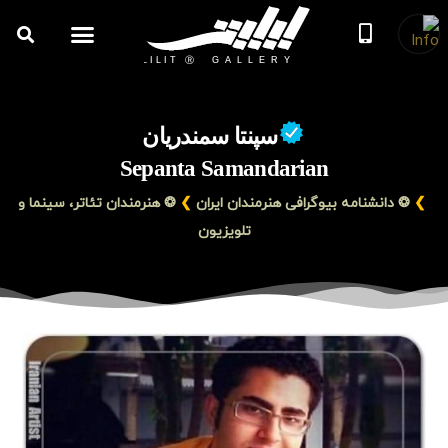
روزنامه هنر
درباره/تماس
مراکز و مشاغل
گالری و نمایشگاه
بیوگرافی هنرمندان
سپنتا سمندریان
Sepanta Samandarian
❯
❂ دانشنامه بیوگرافی هنرمندان ایران
❯
❂ هنرمندان تئاتر، سینما و
تلویزیون