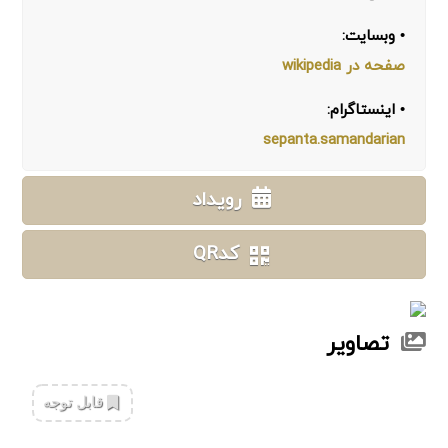
• وبسایت:
صفحه در wikipedia
• اینستاگرام:
sepanta.samandarian
رویداد
کدQR
تصاویر
‌قابل توجه