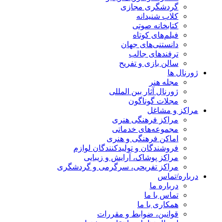
گردشگری مجازی
کلاب شنیدانه
کتابخانه صوتی
فیلم‌های کوتاه
دانستنی‌های جهان
ترفندهای جالب
سالن بازی و تفریح
ژورنال ها
مجله هنر
ژورنال آثار بین المللی
مجلات گوناگون
مراکز و مشاغل
مراکز فرهنگی هنری
مجموعه‌های خدماتی
اماکن فرهنگی و هنری
فروشندگان و تولیدکنندگان لوازم
مراکز پوشاک، آرایش و زیبایی
مراکز تفریحی، سرگرمی و گردشگری
درباره/تماس
درباره ما
تماس با ما
همکاری با ما
قوانین، ضوابط و مقررات