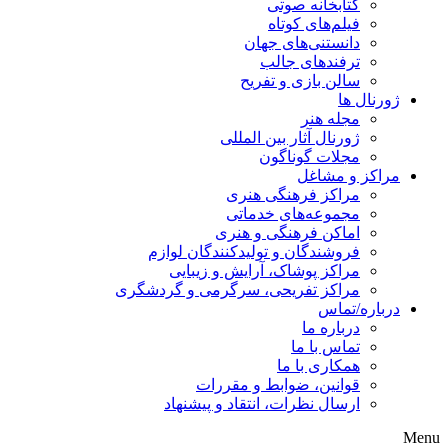
کتابخانه صوتی
فیلم‌های کوتاه
دانستنی‌های جهان
ترفندهای جالب
سالن بازی و تفریح
ژورنال ها
مجله هنر
ژورنال آثار بین المللی
مجلات گوناگون
مراکز و مشاغل
مراکز فرهنگی هنری
مجموعه‌های خدماتی
اماکن فرهنگی و هنری
فروشندگان و تولیدکنندگان لوازم
مراکز پوشاک، آرایش و زیبایی
مراکز تفریحی، سرگرمی و گردشگری
درباره/تماس
درباره ما
تماس با ما
همکاری با ما
قوانین، ضوابط و مقررات
ارسال نظرات، انتقاد و پیشنهاد
Menu