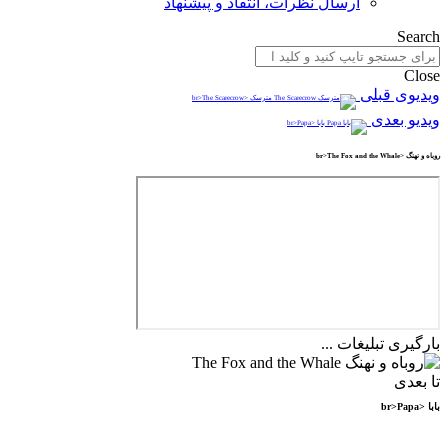
ارسال نظرات، انتقاد و پیشنهاد
Search
Close
ویدیوی قبلی
مترسک <br>The Scarecrow
ویدیو بعدی
بابا <br>Papa
روباه و نهنگ <br>The Fox and the Whale
بارگیری تبلیغات ...
تا بعدی
بابا <br>Papa