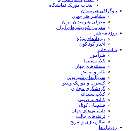
انتخاب موزیک نمایشگاه
بیوگرافی هنرمندان
مشاهیر هنر جهان
معرفی هنرمندان ایران
معرفی کیوریتورهای ایران
روزنامه هنر
رویدادهای ویژه
اخبار گوناگون
تماشاخانه
هنرآموز
کلاب سینما
مستندهای جهان
تئاتر و نمایش
سریال‌های تلویزیونی
کنسرت و موزیک ویدیو
گردشگری مجازی
کلاب شنیدانه
کتابخانه صوتی
فیلم‌های کوتاه
دانستنی‌های جهان
ترفندهای جالب
سالن بازی و تفریح
ژورنال ها