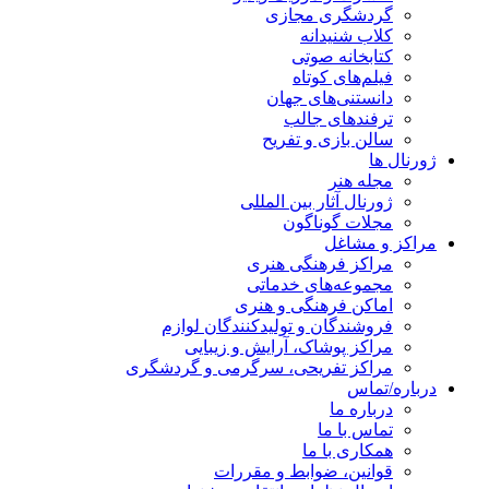
گردشگری مجازی
کلاب شنیدانه
کتابخانه صوتی
فیلم‌های کوتاه
دانستنی‌های جهان
ترفندهای جالب
سالن بازی و تفریح
ژورنال ها
مجله هنر
ژورنال آثار بین المللی
مجلات گوناگون
مراکز و مشاغل
مراکز فرهنگی هنری
مجموعه‌های خدماتی
اماکن فرهنگی و هنری
فروشندگان و تولیدکنندگان لوازم
مراکز پوشاک، آرایش و زیبایی
مراکز تفریحی، سرگرمی و گردشگری
درباره/تماس
درباره ما
تماس با ما
همکاری با ما
قوانین، ضوابط و مقررات