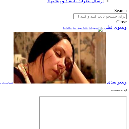
ارسال نظرات، انتقاد و پیشنهاد
Search
Close
ویدیوی قبلی
خویش انداز <br>Selfie
ویدیو بعدی
کنسرتی برای مادر <rt for mom
آینه <br>leMiroir