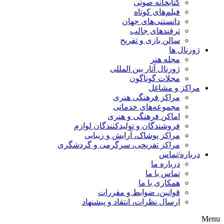
کتابخانه صوتی
فیلم‌های کوتاه
دانستنی‌های جهان
ترفندهای جالب
سالن بازی و تفریح
ژورنال ها
مجله هنر
ژورنال آثار بین المللی
مجلات گوناگون
مراکز و مشاغل
مراکز فرهنگی هنری
مجموعه‌های خدماتی
اماکن فرهنگی و هنری
فروشندگان و تولیدکنندگان لوازم
مراکز پوشاک، آرایش و زیبایی
مراکز تفریحی، سرگرمی و گردشگری
درباره/تماس
درباره ما
تماس با ما
همکاری با ما
قوانین، ضوابط و مقررات
ارسال نظرات، انتقاد و پیشنهاد
Menu