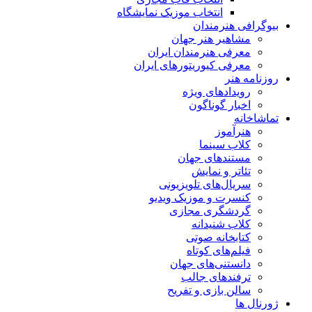
انتخاب موزیک نمایشگاه
بیوگرافی هنرمندان
مشاهیر هنر جهان
معرفی هنرمندان ایران
معرفی کیوریتورهای ایران
روزنامه هنر
رویدادهای ویژه
اخبار گوناگون
تماشاخانه
هنرآموز
کلاب سینما
مستندهای جهان
تئاتر و نمایش
سریال‌های تلویزیونی
کنسرت و موزیک ویدیو
گردشگری مجازی
کلاب شنیدانه
کتابخانه صوتی
فیلم‌های کوتاه
دانستنی‌های جهان
ترفندهای جالب
سالن بازی و تفریح
ژورنال ها