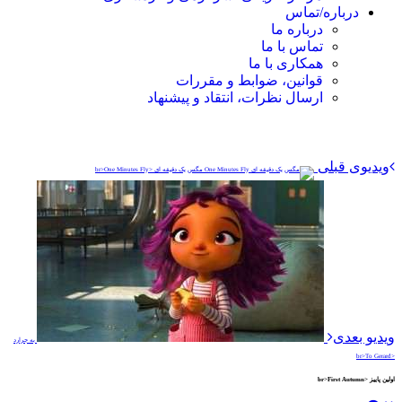
درباره/تماس
درباره ما
تماس با ما
همکاری با ما
قوانین، ضوابط و مقررات
ارسال نظرات، انتقاد و پیشنهاد
ویدیوی قبلی
مگس یک دقیقه ای <br>One Minutes Fly
ویدیو بعدی
به جرارد
<br>To Gerard
اولین پاییز <br>First Autumn