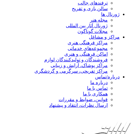
ترفندهای جالب
سالن بازی و تفریح
ژورنال ها
مجله هنر
ژورنال آثار بین المللی
مجلات گوناگون
مراکز و مشاغل
مراکز فرهنگی هنری
مجموعه‌های خدماتی
اماکن فرهنگی و هنری
فروشندگان و تولیدکنندگان لوازم
مراکز پوشاک، آرایش و زیبایی
مراکز تفریحی، سرگرمی و گردشگری
درباره/تماس
درباره ما
تماس با ما
همکاری با ما
قوانین، ضوابط و مقررات
ارسال نظرات، انتقاد و پیشنهاد