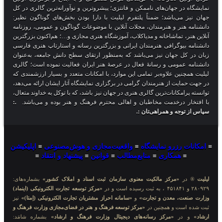
نمایشگاه در جهان‌های ناممکن و فانتزی؛ پیشروترین و نوآورانه‌ترین گالری در کل
جهان نیز می‌باشد؛ ضمناً پلتفرم لیلیت با دارا بودن بخش‌های گوناگون نظیر:
دانشنامه هنر و هنرمندان، مجلات آنلاین با موضوعات گوناگون و عمومی، روزنامه
آنلاین هنر، تماشاخانه و مدیاکلاب، آموزشگاه هنری مجازی و…؛ هم‌اکنون بزرگترین
دانشنامه بیوگرافی هنرمندان ایرانی و بزرگترین رسانه و استارتاپ هنری فارسی
زبان در کل جهان نیز می‌باشد که به‌منظور ارتقای سطح دانش جامعه، به‌عنوان
دانشنامه عمومی و رسانهٔ فعال در عرصهٔ هنر ایران فعالیت نموده است؛ گالری
لیلیت همچنین علاوه‌بر تمامی این موارد، با امکانات متعدد و بسیار ارزشمندی که
در جهت حمایت از هنرمندان گرامی در برگزاری نمایشگاه آثار ایشان ارائه می‌دهد،
توانسته پرامکانات‌ترین گالری هنری در جهان نیز باشد، که با توکل به خداوند متعال،
با افتخار درخدمت مخاطبان و اهالی محترم فرهنگ و هنر بوده و می‌باشد.
.:
سپاس از توجه و همراهی‌تان :.
≡
امکانات رزرو نمایشگاه
≡
واقعیت‌مجازی و هوش‌مصنوعی
≡
اپلیکیشن
≡
همکاری
≡
منابع‌مطالب
≡
قوانین
≡
پیشنهاد و انتقاد
≡
لیلیت
® در
«مرکز مالکیت معنوی سازمان ثبت اسناد و املاک کشور»
بشماره‌های:
۲۸۰۹۲۹ و ۴۵۱۸۴۱ ، به ثبت رسیده است و در
«مرکز توسعه تجارت الکترونیکی (اینماد)
وزارت صنعت، معدن و تجارت»
و
«سامانه احراز مشتریان تجارت الکترونیکی (اِمتا)»
نیز
ثبت شده است و همچنین در
«مرکز توسعه فرهنگ و هنر در فضای‌مجازی وزارت فرهنگ و
ارشاد»
و در
«مرکز رسانه‌های دیجیتال وزارت فرهنگ و ارشاد»
بشماره شامَد: