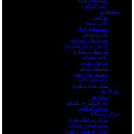
رویدادهای ویژه
اخبار گوناگون
تماشاخانه
هنرآموز
کلاب سینما
مستندهای جهان
تئاتر و نمایش
سریال‌های تلویزیونی
کنسرت و موزیک ویدیو
گردشگری مجازی
کلاب شنیدانه
کتابخانه صوتی
فیلم‌های کوتاه
دانستنی‌های جهان
ترفندهای جالب
سالن بازی و تفریح
ژورنال ها
مجله هنر
ژورنال آثار بین المللی
مجلات گوناگون
مراکز و مشاغل
مراکز فرهنگی هنری
مجموعه‌های خدماتی
اماکن فرهنگی و هنری