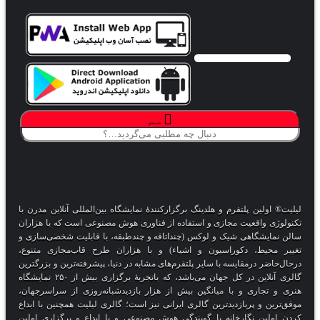
جستجو
لیلیت® اولین پلتفرم و هلدینگ برگزارکنندهٔ نمایشگاه بین‌المللی آنلاین مدرن با
تکنولوژی واقعیت مجازی و استفاده از فناوری هوش مصنوعی است که با هزاران
سالن نمایشگاهی شیک و لوکس (چنداتاقه و چندطبقه، با قابلیت شخصی‌سازی و
تغییر محیط، دکوراسیون و اشیاء) و با هزاران طرح قاب‌مجازی متنوع،
درحال‌حاضر درمقایسه با سایر پلتفرم‌های مشابه در دنیا، پیشرفته‌ترین و بزرگترین
گالری آنلاین در کل جهان می‌باشد، که باتجربهٔ برگزاری بیش از ۲۵۰ نمایشگاه
هنری و تجاری و با میانگین بیش از هزار بازدیدشبانه‌روزی از سراسرجهان،
موفق‌ترین و پربازدیدترین گالری ایرانی نیز است؛ گالری لیلیت همچنین با ابداع
کردن اولین نگارخانه با گویندگی هوش مصنوعی و با ابداع و برگزاری اولین