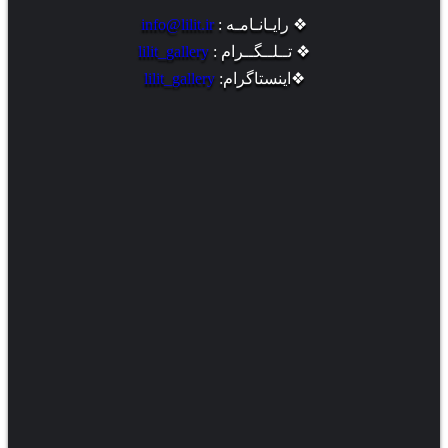
❖ رایـانـامـه :
info@lilit.ir
❖ تــلــگــرام :
lilit_gallery
❖اینستاگرام:
lilit_gallery