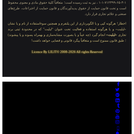
۱-۳-۶۵-۷۱۲۳۹۹-۱-۱ ، نیز به ثبت رسیده است؛ متعاقباً کلیهٔ حقوق مادی و معنوی محفوظ
است و تحت قانون حمایت از حقوق پدیدآورندگان و قانون حمایت از اختراعات، طرح‌های
صنعتی و علائم تجاری قرار دارد.
اخطار! هرگونه کپی و یا الگوبرداری از این پلتفرم و همچنین سوءاستفاده از نام و یا نشان
«لیلیت» و یا هرگونه استفاده و فعالیت تحت عنوان “لیلیت” که در محدودهٔ ثبتی برند
تجاری
«لیلیت»
انجام گیرد (چه عیناً و یا بصورت مشابه‌سازی و بهمراه پسوند و یا پیشوند)
؛ طبق قانون ممنوع است و متعاقباً پیگرد قانونی و قضایی خواهد داشت!
Licence By LILIT© 2008-2026 All rights Reserved