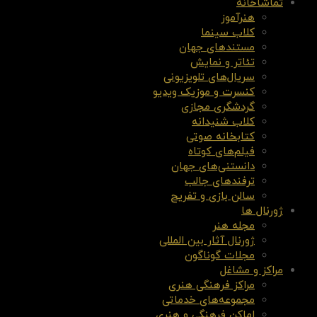
تماشاخانه
هنرآموز
کلاب سینما
مستندهای جهان
تئاتر و نمایش
سریال‌های تلویزیونی
کنسرت و موزیک ویدیو
گردشگری مجازی
کلاب شنیدانه
کتابخانه صوتی
فیلم‌های کوتاه
دانستنی‌های جهان
ترفندهای جالب
سالن بازی و تفریح
ژورنال ها
مجله هنر
ژورنال آثار بین المللی
مجلات گوناگون
مراکز و مشاغل
مراکز فرهنگی هنری
مجموعه‌های خدماتی
اماکن فرهنگی و هنری