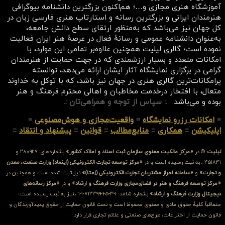
آموزشگاه هنری مجازی و…؛ هم‌اکنون بزرگترین دانشنامه بیوگرافی
هنرمندان ایرانی و بزرگترین رسانه و استارتاپ هنری فارسی زبان در
کل جهان نیز می‌باشد که به‌منظور ارتقای سطح دانش جامعه،
به‌عنوان دانشنامه عمومی و رسانهٔ فعال در عرصهٔ هنر ایران فعالیت
نموده است؛ گالری لیلیت همچنین علاوه‌بر تمامی این موارد، با
امکانات متعدد و بسیار ارزشمندی که در جهت حمایت از هنرمندان
گرامی در برگزاری نمایشگاه آثار ایشان ارائه می‌دهد، توانسته
پرامکانات‌ترین گالری هنری در جهان نیز باشد، که با توکل به خداوند
متعال، با افتخار درخدمت مخاطبان و اهالی محترم فرهنگ و هنر
بوده و می‌باشد.
.: سپاس از توجه و همراهی‌تان :.
≡
امکانات رزرو نمایشگاه
≡
واقعیت‌مجازی و هوش‌مصنوعی
≡
اپلیکیشن
≡
همکاری
≡
منابع‌مطالب
≡
قوانین
≡
پیشنهاد و انتقاد
≡
لیلیت
® در
«مرکز مالکیت معنوی سازمان ثبت اسناد و املاک کشور»
بشماره‌های: ۲۸۰۹۲۹ و
۴۵۱۸۴۱ ، به ثبت رسیده است و در
«مرکز توسعه تجارت الکترونیکی (اینماد) وزارت صنعت، معدن
و تجارت»
و
«سامانه احراز مشتریان تجارت الکترونیکی (اِمتا)»
نیز ثبت شده است و همچنین در
«مرکز توسعه فرهنگ و هنر در فضای‌مجازی وزارت فرهنگ و ارشاد»
و در
«مرکز رسانه‌های
دیجیتال وزارت فرهنگ و ارشاد»
بشماره شامَد: ۱-۳-۶۵-۷۱۲۳۹۹-۱-۱ ، نیز به ثبت رسیده است؛
متعاقباً کلیهٔ حقوق مادی و معنوی محفوظ است و تحت قانون حمایت از حقوق پدیدآورندگان و
قانون حمایت از اختراعات، طرح‌های صنعتی و علائم تجاری قرار دارد.