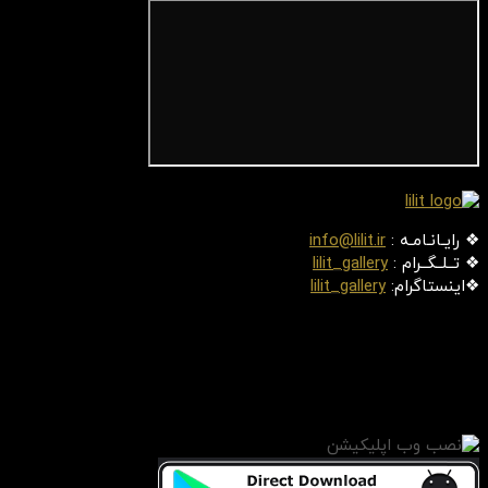
❖ رایـانـامـه :
info@lilit.ir
❖ تــلــگــرام :
lilit_gallery
❖اینستاگرام:
lilit_gallery