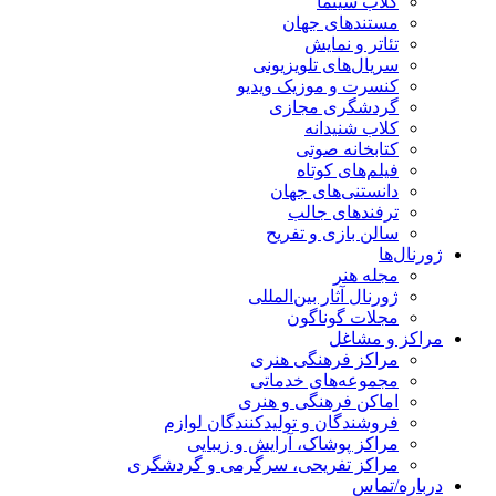
کلاب سینما
مستندهای جهان
تئاتر و نمایش
سریال‌های تلویزیونی
کنسرت و موزیک ویدیو
گردشگری مجازی
کلاب شنیدانه
کتابخانه صوتی
فیلم‌های کوتاه
دانستنی‌های جهان
ترفندهای جالب
سالن بازی و تفریح
ل‌ها
مجله هنر
ژورنال آثار بین‌المللی
مجلات گوناگون
 و مشاغل
مراکز فرهنگی هنری
مجموعه‌های خدماتی
اماکن فرهنگی و هنری
فروشندگان و تولیدکنندگان لوازم
مراکز پوشاک، آرایش و زیبایی
مراکز تفریحی، سرگرمی و گردشگری
ه/تماس