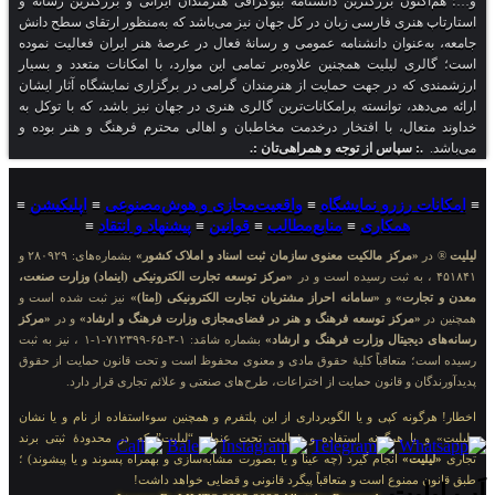
 بزرگترین دانشنامه بیوگرافی هنرمندان ایرانی و بزرگترین رسانه و
ی فارسی زبان در کل جهان نیز می‌باشد که به‌منظور ارتقای سطح دانش
وان دانشنامه عمومی و رسانهٔ فعال در عرصهٔ هنر ایران فعالیت نموده
یلیت همچنین علاوه‌بر تمامی این موارد، با امکانات متعدد و بسیار
در جهت حمایت از هنرمندان گرامی در برگزاری نمایشگاه آثار ایشان
 توانسته پرامکانات‌ترین گالری هنری در جهان نیز باشد، که با توکل به
ل، با افتخار درخدمت مخاطبان و اهالی محترم فرهنگ و هنر بوده و
پاس از توجه و همراهی‌تان :.
زرو نمایشگاه
≡
واقعیت‌مجازی و هوش‌مصنوعی
≡
اپلیکیشن
≡
مکاری
≡
منابع‌مطالب
≡
قوانین
≡
پیشنهاد و انتقاد
≡
کز مالکیت معنوی سازمان ثبت اسناد و املاک کشور»
بشماره‌های: ۲۸۰۹۲۹ و
«مرکز توسعه تجارت الکترونیکی (اینماد) وزارت صنعت،
»
و
«سامانه احراز مشتریان تجارت الکترونیکی (اِمتا)»
نیز ثبت شده است و
کز توسعه فرهنگ و هنر در فضای‌مجازی وزارت فرهنگ و ارشاد»
و در
«مرکز
یتال وزارت فرهنگ و ارشاد»
بشماره شامَد: ۱-۳-۶۵-۷۱۲۳۹۹-۱-۱ ، نیز به ثبت
عاقباً کلیهٔ حقوق مادی و معنوی محفوظ است و تحت قانون حمایت از حقوق
 قانون حمایت از اختراعات، طرح‌های صنعتی و علائم تجاری قرار دارد.
 کپی و یا الگوبرداری از این پلتفرم و همچنین سوءاستفاده از نام و یا نشان
 هرگونه استفاده و فعالیت تحت عنوان “لیلیت” که در محدودهٔ ثبتی برند
انجام گیرد (چه عیناً و یا بصورت مشابه‌سازی و بهمراه پسوند و یا پیشوند) ؛
وع است و متعاقباً پیگرد قانونی و قضایی خواهد داشت!
ت