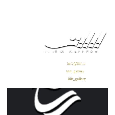
❖ رایـانـامـه :
info@lilit.ir
❖ تــلــگــرام :
lilit_gallery
❖اینستاگرام:
lilit_gallery