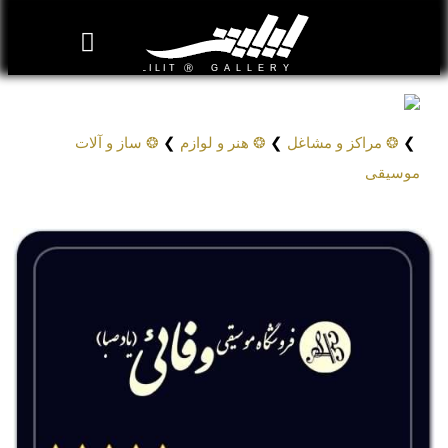
روزنامه هنر
درباره/تماس
مراکز و مشاغل
گالری و نمایشگاه
بیوگرافی هنرمندان
فروشگاه موسیقی وفائی – یاد صبا
Vafaei Music Store – Yad Saba
❯
❂ مراکز و مشاغل
❯
❂ هنر و لوازم
❯
❂ ساز و آلات
موسیقی