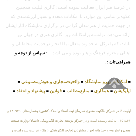
در عرصهٔ هنر ایران فعالیت نموده است؛ گالری لیلیت همچنین
علاوه‌بر تمامی این موارد، با امکانات متعدد و بسیار ارزشمندی که
در جهت حمایت از هنرمندان گرامی در برگزاری نمایشگاه آثار ایشان
ارائه می‌دهد، توانسته پرامکانات‌ترین گالری هنری در جهان نیز
باشد، که با توکل به خداوند متعال، با افتخار درخدمت مخاطبان و
اهالی محترم فرهنگ و هنر بوده و می‌باشد.
.: سپاس از توجه و
همراهی‌تان :.
≡
امکانات رزرو نمایشگاه
≡
واقعیت‌مجازی و هوش‌مصنوعی
≡
اپلیکیشن
≡
همکاری
≡
منابع‌مطالب
≡
قوانین
≡
پیشنهاد و انتقاد
≡
لیلیت
® در
«مرکز مالکیت معنوی سازمان ثبت اسناد و املاک کشور»
بشماره‌های: ۲۸۰۹۲۹ و
۴۵۱۸۴۱ ، به ثبت رسیده است و در
«مرکز توسعه تجارت الکترونیکی (اینماد) وزارت صنعت،
معدن و تجارت»
و
«سامانه احراز مشتریان تجارت الکترونیکی (اِمتا)»
نیز ثبت شده است و