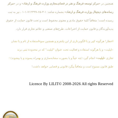
همچنین در
«مرکز توسعه فرهنگ و هنر در فضای‌مجازی وزارت فرهنگ و ارشاد»
و در
«مرکز
رسانه‌های دیجیتال وزارت فرهنگ و ارشاد»
بشماره شامَد: ۱-۳-۶۵-۷۱۲۳۹۹-۱-۱ ، نیز به ثبت
رسیده است؛ متعاقباً کلیهٔ حقوق مادی و معنوی محفوظ است و تحت قانون حمایت از حقوق
پدیدآورندگان و قانون حمایت از اختراعات، طرح‌های صنعتی و علائم تجاری قرار دارد.
اخطار! هرگونه کپی و یا الگوبرداری از این پلتفرم و همچنین سوءاستفاده از نام و یا نشان
«لیلیت» و یا هرگونه استفاده و فعالیت تحت عنوان “لیلیت” که در محدودهٔ ثبتی برند
تجاری
«لیلیت»
انجام گیرد (چه عیناً و یا بصورت مشابه‌سازی و بهمراه پسوند و یا پیشوند) ؛
طبق قانون ممنوع است و متعاقباً پیگرد قانونی و قضایی خواهد داشت!
Licence By LILIT© 2008-2026 All rights Reserved