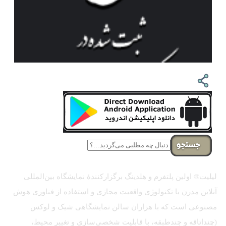
جستجو
لیلیت® اولین پلتفرم و هلدینگ برگزارکنندهٔ نمایشگاه بین‌المللی
آنلاین مدرن با تکنولوژی واقعیت مجازی و استفاده از فناوری هوش
مصنوعی است که با هزاران سالن نمایشگاهی شیک و لوکس
(چنداتاقه و چندطبقه، با قابلیت شخصی‌سازی و تغییر محیط،