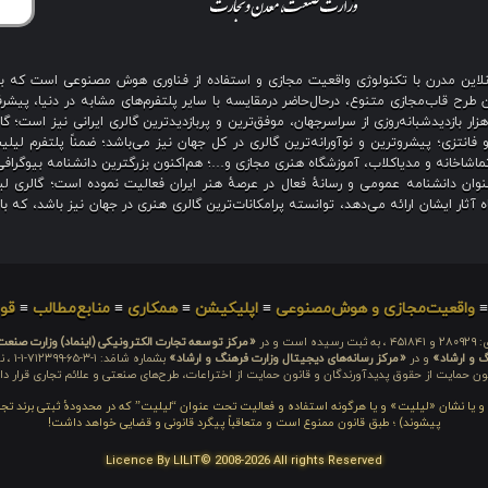
ی آنلاین مدرن با تکنولوژی واقعیت مجازی و استفاده از فناوری هوش مصنوعی است که 
رح قاب‌مجازی متنوع، درحال‌حاضر درمقایسه با سایر پلتفرم‌های مشابه در دنیا، پیشرفت
نگین بیش از هزار بازدیدشبانه‌روزی از سراسرجهان، موفق‌ترین و پربازدیدترین گالری ایرانی نیز
 فانتزی؛ پیشروترین و نوآورانه‌ترین گالری در کل جهان نیز می‌باشد؛ ضمناً پلتفرم لیل
اشاخانه و مدیاکلاب، آموزشگاه هنری مجازی و…؛ هم‌اکنون بزرگترین دانشنامه بیوگرافی 
ان دانشنامه عمومی و رسانهٔ فعال در عرصهٔ هنر ایران فعالیت نموده است؛ گالری لیل
آثار ایشان ارائه می‌دهد، توانسته پرامکانات‌ترین گالری هنری در جهان نیز باشد، که ب
واقعیت‌مجازی و هوش‌مصنوعی
≡
اپلیکیشن
≡
همکاری
≡
منابع‌مطالب
≡
قوا
 است و در
«مرکز توسعه تجارت الکترونیکی (اینماد) وزارت صنع
گ و ارشاد»
و در
«مرکز رسانه‌های دیجیتال وزارت فرهنگ و ارشاد»
بشما
ون حمایت از حقوق پدیدآورندگان و قانون حمایت از اختراعات، طرح‌های صنعتی و علائم تجاری قرار دار
م و یا نشان «لیلیت» و یا هرگونه استفاده و فعالیت تحت عنوان “لیلیت” که در محدودهٔ ثبتی برند تج
پیشوند) ؛ طبق قانون ممنوع است و متعاقباً پیگرد قانونی و قضایی خواهد داشت!
Licence By LILIT© 2008-2026 All rights Reserved