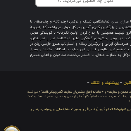
با هزاران سالن نمایشگاهی شیک و لوکس (چنداتاقه و چندطبقه، با
ه‌ترین و بزرگترین گالری آنلاین در کل جهان می‌باشد، که باتجربهٔ
 است؛ گالری لیلیت همچنین با ابداع کردن اولین نگارخانه با گویندگی هوش
یت با دارا بودن بخش‌های گوناگون نظیر: دانشنامه هنر و هنرمندان،
هنرمندان ایرانی و بزرگترین رسانه و استارتاپ هنری فارسی زبان در
یت همچنین علاوه‌بر تمامی این موارد، با امکانات متعدد و بسیار
ا توکل به خداوند متعال، با افتخار درخدمت مخاطبان و اهالی محترم
نین
≡
پیشنهاد و انتقاد
≡
ت، معدن و تجارت»
و
«سامانه احراز مشتریان تجارت الکترونیکی (اِمتا)»
نیز ثبت
ره شامَد: ۱-۳-۶۵-۷۱۲۳۹۹-۱-۱ ، نیز به ثبت رسیده است؛ متعاقباً کلیهٔ حقوق مادی و معنوی محفوظ است و تحت
د.
اری
«لیلیت»
انجام گیرد (چه عیناً و یا بصورت مشابه‌سازی و بهمراه پسوند و یا