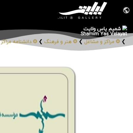
شمیم یاس ولایت
Shamim Yas Velayat
❯
❂ مراکز و مشاغل
❯
❂ هنر و فرهنگ
❯
❂ دانشنامه مراکز 