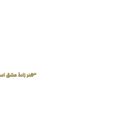
“هنر زادهٔ عشق اس