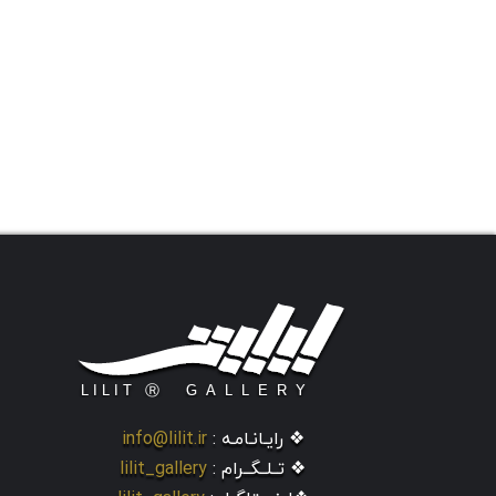
❖ رایـانـامـه :
info@lilit.ir
❖ تــلــگــرام :
lilit_gallery