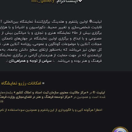
❖اینستاگرام:
lilit_gallery
لیلیت® اولین پلتفرم و هلدینگ برگزارکنندهٔ نمایشگاه بین‌الملل
قابلیت شخصی‌سازی و تغییر محیط، دکوراسیون و اشیاء) و با هزاران ط
برگزاری بیش از ۲۵۰ نمایشگاه هنری و تجاری و با میا
مصنوعی و با ابداع و برگزاری اولین نمایشگاه در جهان‌های ناممکن و
مجلات آنلاین با موضوعات گوناگون و عمومی، روزنامه آنلاین هنر، تم
کل جهان نیز می‌باشد که به‌منظور ارتقای سطح دانش جامعه، به‌عنو
ارزشمندی که در جهت حمایت از هنرمندان گرامی در برگزاری نمایشگاه 
فرهنگ و هنر بوده و می‌باشد.
.: سپاس از توجه و همراهی‌تان :.
≡
امکانات رزرو نمایشگاه
≡
لیلیت
® در
«مرکز مالکیت معنوی سازمان ثبت اسناد و املاک کشور»
بشماره‌های: ۲۸۰۹۲۹ و ۴۵۱۸۴۱ ، به ثبت رسیده
شده است و همچنین در
«مرکز توسعه فرهنگ و هنر در فضای‌مجازی وزارت فرهن
قان
اخطار! هرگونه کپی و یا الگوبرداری از این پلتفرم و همچنین سوءاستفاده از نا