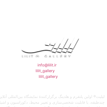
❖ رایـانـامـه :
info@lilit.ir
❖ تــلــگــرام :
lilit_gallery
❖اینستاگرام:
lilit_gallery
لیلیت® اولین پلتفرم و هلدینگ برگزارکنندهٔ نمایشگاه بین‌المللی
چندطبقه، با قابلیت شخصی‌سازی و تغییر محیط، دکوراسیون و اشیاء) 