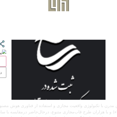
ج
 آنلاین مدرن با تکنولوژی واقعیت مجازی و استفاده از فناوری هوش م
و با هزاران طرح قاب‌مجازی متنوع، درحال‌حاضر درمقایسه با سایر پل