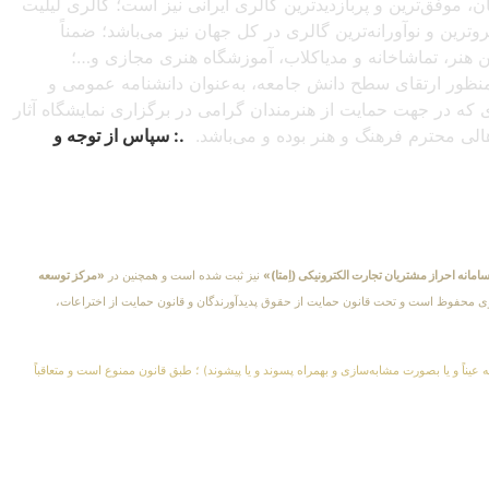
شبانه‌روزی از سراسرجهان، موفق‌ترین و پربازدیدترین گالری ایرانی نیز است؛ گالری لیلیت
ترین و نوآورانه‌ترین گالری در کل جهان نیز می‌باشد؛ ضمناً
این هنر، تماشاخانه و مدیاکلاب، آموزشگاه هنری مجازی و…؛
ه‌منظور ارتقای سطح دانش جامعه، به‌عنوان دانشنامه عمومی و
دی که در جهت حمایت از هنرمندان گرامی در برگزاری نمایشگاه آثار
اهالی محترم فرهنگ و هنر بوده و می‌باشد.
.: سپاس از توجه و
امانه احراز مشتریان تجارت الکترونیکی (اِمتا)»
نیز ثبت شده است و همچنین در
«مرکز توسعه
کلیهٔ حقوق مادی و معنوی محفوظ است و تحت قانون حمایت از حقوق پدیدآورندگان و قانون حمایت از اختراعات،
 عیناً و یا بصورت مشابه‌سازی و بهمراه پسوند و یا پیشوند) ؛ طبق قانون ممنوع است و متعاقباً