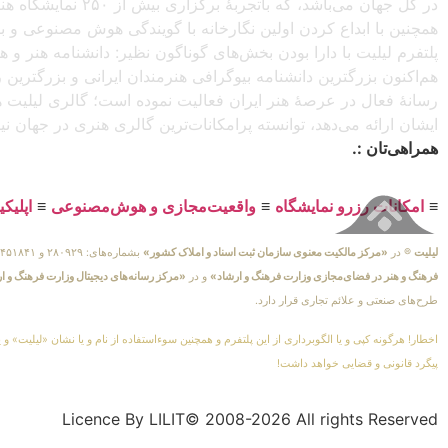
در کل جهان می‌باش
همچنین با ابداع کردن اولین نگارخانه با گویندگی هوش مصنوعی و با ا
پلتفرم لیلیت با دارا بودن بخش‌های گوناگون نظیر: دانشنامه هنر و
هم‌اکنون بزرگترین دانشنامه بیوگرافی هنرمندان ایرانی و بزرگتری
رسانهٔ فعال در عرصهٔ هنر ایران فعالیت نموده است؛ گالری لیلیت ه
ایشان ارائه می‌دهد، توانسته پرامکانات‌ترین گالری هنری در جهان ن
همراهی‌تان :.
≡
امکانات رزرو نمایشگاه
≡
واقعیت‌مجازی و هوش‌مصنوعی
≡
اپلیک
لیلیت
® در
«مرکز مالکیت معنوی سازمان ثبت اسناد و املاک کشور»
بشماره‌های: ۲۸۰۹۲۹ و ۴۵۱۸۴۱ ، به ثبت رسیده است و در
فرهنگ و هنر در فضای‌مجازی وزارت فرهنگ و ارشاد»
و در
«مرکز رسانه‌های دیجیتال وزارت فرهنگ و ا
طرح‌های صنعتی و علائم تجاری قرار دارد.
اخطار! هرگونه کپی و یا الگوبرداری از این پلتفرم و همچنین سوءاستفاده از نام و یا نشان «لیلیت» و 
پیگرد قانونی و قضایی خواهد داشت!
Licence By LILIT© 2008-2026 All rights Reserved