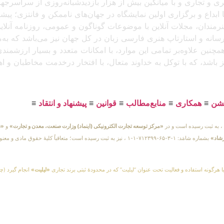
د، که باتجربهٔ برگزاری بیش از ۲۵۰ نمایشگاه هنری و تجاری و با میانگین بیش از هزار بازدید
بداع و برگزاری اولین نمایشگاه در جهان‌های ناممکن و فانتزی؛ پیشرو
 هنرمندان، مجلات آنلاین با موضوعات گوناگون و عمومی، روزنامه آنل
ن رسانه و استارتاپ هنری فارسی زبان در کل جهان نیز می‌باشد که ب
مچنین علاوه‌بر تمامی این موارد، با امکانات متعدد و بسیار ارزشمن
یز باشد، که با توکل به خداوند متعال، با افتخار درخدمت مخاطبان و 
یشن
≡
همکاری
≡
منابع‌مطالب
≡
قوانین
≡
پیشنهاد و انتقاد
≡
«مرکز توسعه تجارت الکترونیکی (اینماد) وزارت صنعت، معدن و تجارت»
و
«س
رشاد»
بشماره شامَد: ۱-۳-۶۵-۷۱۲۳۹۹-۱-۱ ، نیز به ثبت رسیده است؛ متعاقباً 
یا هرگونه استفاده و فعالیت تحت عنوان “لیلیت” که در محدودهٔ ثبتی برند تجاری
«لیلیت»
انجام گیرد (چه