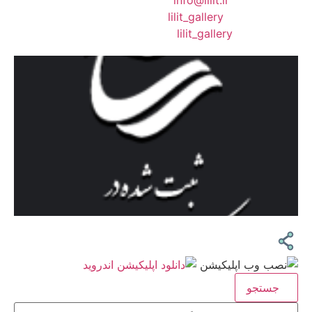
❖ رایـانـامـه :
info@lilit.ir
❖ تــلــگــرام :
lilit_gallery
❖اینستاگرام:
lilit_gallery
جستجو