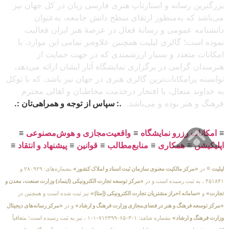
بزرگترین رسانه و استارتاپ هنری فارسی زبان در کل جهان نیز
می‌باشد که به‌منظور ارتقای سطح دانش جامعه، به‌عنوان
دانشنامه عمومی و رسانهٔ فعال در عرصهٔ هنر ایران فعالیت
نموده است؛ گالری لیلیت همچنین علاوه‌بر تمامی این موارد، با
امکانات متعدد و بسیار ارزشمندی که در جهت حمایت از
هنرمندان گرامی در برگزاری نمایشگاه آثار ایشان ارائه می‌دهد،
توانسته پرامکانات‌ترین گالری هنری در جهان نیز باشد، که با توکل
به خداوند متعال، با افتخار درخدمت مخاطبان و اهالی محترم
فرهنگ و هنر بوده و می‌باشد.
.: سپاس از توجه و همراهی‌تان :.
≡
امکانات رزرو نمایشگاه
≡
واقعیت‌مجازی و هوش‌مصنوعی
≡
اپلیکیشن
≡
همکاری
≡
منابع‌مطالب
≡
قوانین
≡
پیشنهاد و انتقاد
≡
لیلیت
® در
«مرکز مالکیت معنوی سازمان ثبت اسناد و املاک کشور»
بشماره‌های: ۲۸۰۹۲۹ و
۴۵۱۸۴۱ ، به ثبت رسیده است و در
«مرکز توسعه تجارت الکترونیکی (اینماد) وزارت صنعت، معدن و
تجارت»
و
«سامانه احراز مشتریان تجارت الکترونیکی (اِمتا)»
نیز ثبت شده است و همچنین در
«مرکز توسعه فرهنگ و هنر در فضای‌مجازی وزارت فرهنگ و ارشاد»
و در
«مرکز رسانه‌های دیجیتال
وزارت فرهنگ و ارشاد»
بشماره شامَد: ۱-۳-۶۵-۷۱۲۳۹۹-۱-۱ ، نیز به ثبت رسیده است؛ متعاقباً