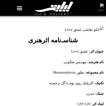
روزنامه هنر
درباره/تماس
مراکز و مشاغل
گالری و نمایشگاه
بیوگرافی هنرمندان
تابلو نقاشی عشق Love
شناسـ‌نامه اثرهنری
عنوان اثر:
عشق Love
نام هنرمند:
مهدیس ملکوتی
نام مجموعه:
تطور Metamorphosis
تکنیک:
اکریلیک روی بوم با گل برجسته
سبک:
مدرن
ابعاد اثر:
120×120