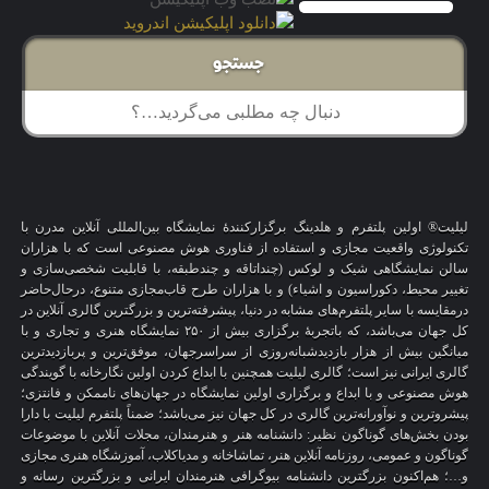
جستجو
لیلیت® اولین پلتفرم و هلدینگ برگزارکنندهٔ نمایشگاه بین‌المللی آنلاین مدرن با
تکنولوژی واقعیت مجازی و استفاده از فناوری هوش مصنوعی است که با هزاران
سالن نمایشگاهی شیک و لوکس (چنداتاقه و چندطبقه، با قابلیت شخصی‌سازی و
تغییر محیط، دکوراسیون و اشیاء) و با هزاران طرح قاب‌مجازی متنوع، درحال‌حاضر
درمقایسه با سایر پلتفرم‌های مشابه در دنیا، پیشرفته‌ترین و بزرگترین گالری آنلاین در
کل جهان می‌باشد، که باتجربهٔ برگزاری بیش از ۲۵۰ نمایشگاه هنری و تجاری و با
میانگین بیش از هزار بازدیدشبانه‌روزی از سراسرجهان، موفق‌ترین و پربازدیدترین
گالری ایرانی نیز است؛ گالری لیلیت همچنین با ابداع کردن اولین نگارخانه با گویندگی
هوش مصنوعی و با ابداع و برگزاری اولین نمایشگاه در جهان‌های ناممکن و فانتزی؛
پیشروترین و نوآورانه‌ترین گالری در کل جهان نیز می‌باشد؛ ضمناً پلتفرم لیلیت با دارا
بودن بخش‌های گوناگون نظیر: دانشنامه هنر و هنرمندان، مجلات آنلاین با موضوعات
گوناگون و عمومی، روزنامه آنلاین هنر، تماشاخانه و مدیاکلاب، آموزشگاه هنری مجازی
و…؛ هم‌اکنون بزرگترین دانشنامه بیوگرافی هنرمندان ایرانی و بزرگترین رسانه و