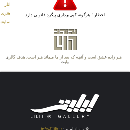
اخطار ! هرگونه کپی‌برداری پیگرد قانونی دارد
هنر زاده عشق است و آنچه که بعد از ما میماند هنر است. هدف گالری
لیلیت کمک به ا
❖ رایـانـامـه :
info@lilit.ir