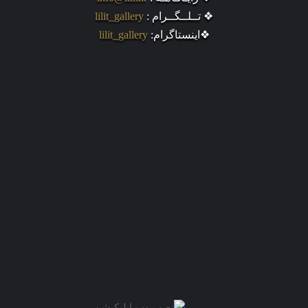
❖ تــلــگــرام :
lilit_gallery
❖اینستاگرام:
lilit_gallery