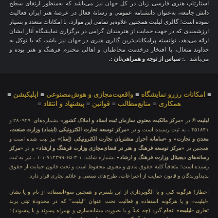
استارتاپ هنری فارسی زبان در کل جهان نیز می‌باشد که به‌منظور ارتقای سطح
دانش جامعه، به‌عنوان دانشنامه عمومی و رسانهٔ فعال در عرصهٔ هنر ایران فعالیت
نموده است؛ گالری لیلیت همچنین علاوه‌بر تمامی این موارد، با امکانات متعدد و بسیار
ارزشمندی که در جهت حمایت از هنرمندان گرامی در برگزاری نمایشگاه آثار ایشان
ارائه می‌دهد، توانسته پرامکانات‌ترین گالری هنری در جهان نیز باشد، که با توکل به
خداوند متعال، با افتخار درخدمت مخاطبان و اهالی محترم فرهنگ و هنر بوده و
می‌باشد.
.: سپاس از توجه و همراهی‌تان :.
≡
امکانات رزرو نمایشگاه
≡
واقعیت‌مجازی و هوش‌مصنوعی
≡
اپلیکیشن
≡
همکاری
≡
منابع‌مطالب
≡
قوانین
≡
پیشنهاد و انتقاد
≡
لیلیت
® در
«مرکز مالکیت معنوی سازمان ثبت اسناد و املاک کشور»
بشماره‌های: ۲۸۰۹۲۹ و
۴۵۱۸۴۱ ، به ثبت رسیده است و در
«مرکز توسعه تجارت الکترونیکی (اینماد) وزارت صنعت،
معدن و تجارت»
و
«سامانه احراز مشتریان تجارت الکترونیکی (اِمتا)»
نیز ثبت شده است و
همچنین در
«مرکز توسعه فرهنگ و هنر در فضای‌مجازی وزارت فرهنگ و ارشاد»
و در
«مرکز
رسانه‌های دیجیتال وزارت فرهنگ و ارشاد»
بشماره شامَد: ۱-۳-۶۵-۷۱۲۳۹۹-۱-۱ ، نیز به ثبت
رسیده است؛ متعاقباً کلیهٔ حقوق مادی و معنوی محفوظ است و تحت قانون حمایت از حقوق
پدیدآورندگان و قانون حمایت از اختراعات، طرح‌های صنعتی و علائم تجاری قرار دارد.
اخطار! هرگونه کپی و یا الگوبرداری از این پلتفرم و همچنین سوءاستفاده از نام و یا نشان
«لیلیت» و یا هرگونه استفاده و فعالیت تحت عنوان “لیلیت” که در محدودهٔ ثبتی برند
تجاری
«لیلیت»
انجام گیرد (چه عیناً و یا بصورت مشابه‌سازی و بهمراه پسوند و یا پیشوند) ؛