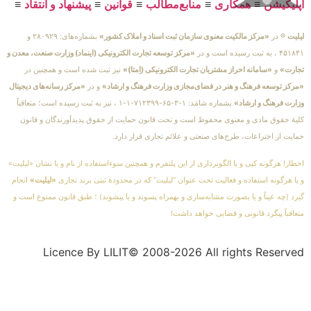
اپلیکیشن
≡
همکاری
≡
منابع‌مطالب
≡
قوانین
≡
پیشنهاد و انتقاد
≡
لیلیت
® در
«مرکز مالکیت معنوی سازمان ثبت اسناد و املاک کشور»
بشماره‌های: ۲۸۰۹۲۹ و
۴۵۱۸۴۱ ، به ثبت رسیده است و در
«مرکز توسعه تجارت الکترونیکی (اینماد) وزارت صنعت، معدن و
تجارت»
و
«سامانه احراز مشتریان تجارت الکترونیکی (اِمتا)»
نیز ثبت شده است و همچنین در
«مرکز توسعه فرهنگ و هنر در فضای‌مجازی وزارت فرهنگ و ارشاد»
و در
«مرکز رسانه‌های دیجیتال
وزارت فرهنگ و ارشاد»
بشماره شامَد: ۱-۳-۶۵-۷۱۲۳۹۹-۱-۱ ، نیز به ثبت رسیده است؛ متعاقباً
کلیهٔ حقوق مادی و معنوی محفوظ است و تحت قانون حمایت از حقوق پدیدآورندگان و قانون
حمایت از اختراعات، طرح‌های صنعتی و علائم تجاری قرار دارد.
اخطار! هرگونه کپی و یا الگوبرداری از این پلتفرم و همچنین سوءاستفاده از نام و یا نشان «لیلیت»
و یا هرگونه استفاده و فعالیت تحت عنوان “لیلیت” که در محدودهٔ ثبتی برند تجاری
«لیلیت»
انجام
گیرد (چه عیناً و یا بصورت مشابه‌سازی و بهمراه پسوند و یا پیشوند) ؛ طبق قانون ممنوع است و
متعاقباً پیگرد قانونی و قضایی خواهد داشت!
Licence By LILIT© 2008-2026 All rights Reserved