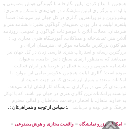
همچنین با ابداع کردن اولین نگارخانه با گویندگی هوش مصنوعی و
با ابداع و برگزاری اولین نمایشگاه در جهان‌های ناممکن و فانتزی؛
پیشروترین و نوآورانه‌ترین گالری در کل جهان نیز می‌باشد؛ ضمناً
پلتفرم لیلیت با دارا بودن بخش‌های گوناگون نظیر: دانشنامه هنر و
هنرمندان، مجلات آنلاین با موضوعات گوناگون و عمومی، روزنامه
آنلاین هنر، تماشاخانه و مدیاکلاب، آموزشگاه هنری مجازی و…؛
هم‌اکنون بزرگترین دانشنامه بیوگرافی هنرمندان ایرانی و
بزرگترین رسانه و استارتاپ هنری فارسی زبان در کل جهان نیز
می‌باشد که به‌منظور ارتقای سطح دانش جامعه، به‌عنوان
دانشنامه عمومی و رسانهٔ فعال در عرصهٔ هنر ایران فعالیت
نموده است؛ گالری لیلیت همچنین علاوه‌بر تمامی این موارد، با
امکانات متعدد و بسیار ارزشمندی که در جهت حمایت از
هنرمندان گرامی در برگزاری نمایشگاه آثار ایشان ارائه می‌دهد،
توانسته پرامکانات‌ترین گالری هنری در جهان نیز باشد، که با توکل
به خداوند متعال، با افتخار درخدمت مخاطبان و اهالی محترم
فرهنگ و هنر بوده و می‌باشد.
.: سپاس از توجه و همراهی‌تان :.
≡
امکانات رزرو نمایشگاه
≡
واقعیت‌مجازی و هوش‌مصنوعی
≡