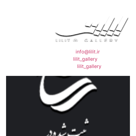
❖ رایـانـامـه :
info@lilit.ir
❖ تــلــگــرام :
lilit_gallery
❖اینستاگرام:
lilit_gallery