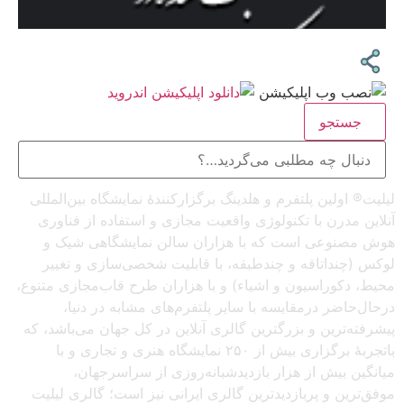
جستجو
لیلیت® اولین پلتفرم و هلدینگ برگزارکنندهٔ نمایشگاه بین‌المللی
آنلاین مدرن با تکنولوژی واقعیت مجازی و استفاده از فناوری
هوش مصنوعی است که با هزاران سالن نمایشگاهی شیک و
لوکس (چنداتاقه و چندطبقه، با قابلیت شخصی‌سازی و تغییر
محیط، دکوراسیون و اشیاء) و با هزاران طرح قاب‌مجازی متنوع،
درحال‌حاضر درمقایسه با سایر پلتفرم‌های مشابه در دنیا،
پیشرفته‌ترین و بزرگترین گالری آنلاین در کل جهان می‌باشد، که
باتجربهٔ برگزاری بیش از ۲۵۰ نمایشگاه هنری و تجاری و با
میانگین بیش از هزار بازدیدشبانه‌روزی از سراسرجهان،
موفق‌ترین و پربازدیدترین گالری ایرانی نیز است؛ گالری لیلیت