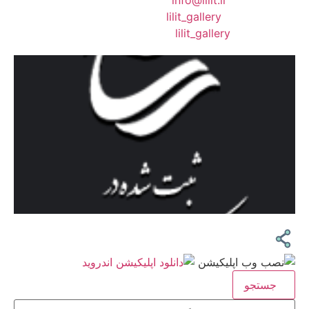
❖ رایـانـامـه :
info@lilit.ir
❖ تــلــگــرام :
lilit_gallery
❖اینستاگرام:
lilit_gallery
جستجو