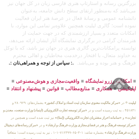
بزرگترین رسانه و استارتاپ هنری فارسی زبان در کل جهان نیز
می‌باشد که به‌منظور ارتقای سطح دانش جامعه، به‌عنوان
دانشنامه عمومی و رسانهٔ فعال در عرصهٔ هنر ایران فعالیت
نموده است؛ گالری لیلیت همچنین علاوه‌بر تمامی این موارد، با
امکانات متعدد و بسیار ارزشمندی که در جهت حمایت از
هنرمندان گرامی در برگزاری نمایشگاه آثار ایشان ارائه می‌دهد،
توانسته پرامکانات‌ترین گالری هنری در جهان نیز باشد، که با توکل
به خداوند متعال، با افتخار درخدمت مخاطبان و اهالی محترم
فرهنگ و هنر بوده و می‌باشد.
.: سپاس از توجه و همراهی‌تان :.
≡
امکانات رزرو نمایشگاه
≡
واقعیت‌مجازی و هوش‌مصنوعی
≡
اپلیکیشن
≡
همکاری
≡
منابع‌مطالب
≡
قوانین
≡
پیشنهاد و انتقاد
≡
لیلیت
® در
«مرکز مالکیت معنوی سازمان ثبت اسناد و املاک کشور»
بشماره‌های: ۲۸۰۹۲۹ و
۴۵۱۸۴۱ ، به ثبت رسیده است و در
«مرکز توسعه تجارت الکترونیکی (اینماد) وزارت صنعت، معدن و
تجارت»
و
«سامانه احراز مشتریان تجارت الکترونیکی (اِمتا)»
نیز ثبت شده است و همچنین در
«مرکز توسعه فرهنگ و هنر در فضای‌مجازی وزارت فرهنگ و ارشاد»
و در
«مرکز رسانه‌های دیجیتال
وزارت فرهنگ و ارشاد»
بشماره شامَد: ۱-۳-۶۵-۷۱۲۳۹۹-۱-۱ ، نیز به ثبت رسیده است؛ متعاقباً