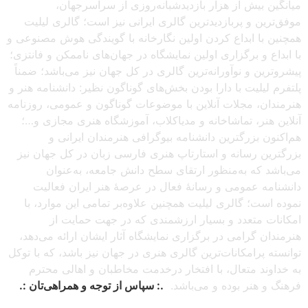
میانگین بیش از هزار بازدیدشبانه‌روزی از سراسرجهان،
موفق‌ترین و پربازدیدترین گالری ایرانی نیز است؛ گالری لیلیت
همچنین با ابداع کردن اولین نگارخانه با گویندگی هوش مصنوعی و
با ابداع و برگزاری اولین نمایشگاه در جهان‌های ناممکن و فانتزی؛
پیشروترین و نوآورانه‌ترین گالری در کل جهان نیز می‌باشد؛ ضمناً
پلتفرم لیلیت با دارا بودن بخش‌های گوناگون نظیر: دانشنامه هنر و
هنرمندان، مجلات آنلاین با موضوعات گوناگون و عمومی، روزنامه
آنلاین هنر، تماشاخانه و مدیاکلاب، آموزشگاه هنری مجازی و…؛
هم‌اکنون بزرگترین دانشنامه بیوگرافی هنرمندان ایرانی و
بزرگترین رسانه و استارتاپ هنری فارسی زبان در کل جهان نیز
می‌باشد که به‌منظور ارتقای سطح دانش جامعه، به‌عنوان
دانشنامه عمومی و رسانهٔ فعال در عرصهٔ هنر ایران فعالیت
نموده است؛ گالری لیلیت همچنین علاوه‌بر تمامی این موارد، با
امکانات متعدد و بسیار ارزشمندی که در جهت حمایت از
هنرمندان گرامی در برگزاری نمایشگاه آثار ایشان ارائه می‌دهد،
توانسته پرامکانات‌ترین گالری هنری در جهان نیز باشد، که با توکل
به خداوند متعال، با افتخار درخدمت مخاطبان و اهالی محترم
فرهنگ و هنر بوده و می‌باشد.
.: سپاس از توجه و همراهی‌تان :.