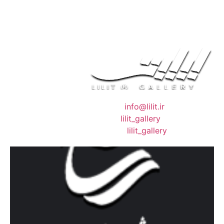
❖ رایـانـامـه :
info@lilit.ir
❖ تــلــگــرام :
lilit_gallery
❖اینستاگرام:
lilit_gallery