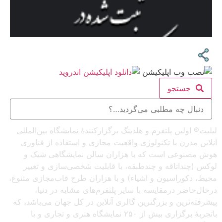
جستجو
لیلیت® اولین پلتفرم و هلدینگ برگزارکنندهٔ نمایشگاه بین‌المللی
آنلاین مدرن با تکنولوژی واقعیت مجازی و استفاده از فناوری
هوش مصنوعی است که با هزاران سالن نمایشگاهی شیک و
لوکس (چنداتاقه و چندطبقه، با قابلیت شخصی‌سازی و تغییر
محیط، دکوراسیون و اشیاء) و با هزاران طرح قاب‌مجازی متنوع،
درحال‌حاضر درمقایسه با سایر پلتفرم‌های مشابه در دنیا،
پیشرفته‌ترین و بزرگترین گالری آنلاین در کل جهان می‌باشد، که
باتجربهٔ برگزاری بیش از ۲۵۰ نمایشگاه هنری و تجاری و با