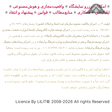
≡
امکانات رزرو نمایشگاه
≡
واقعیت‌مجازی و هوش‌مصنوعی
≡
اپلیکیشن
≡
همکاری
≡
منابع‌مطالب
≡
قوانین
≡
پیشنهاد و انتقاد
≡
لیلیت
® در
«مرکز مالکیت معنوی سازمان ثبت اسناد و املاک کشور»
بشماره‌های: ۲۸۰۹۲۹ و
۴۵۱۸۴۱ ، به ثبت رسیده است و در
«مرکز توسعه تجارت الکترونیکی (اینماد) وزارت صنعت، معدن و
تجارت»
و
«سامانه احراز مشتریان تجارت الکترونیکی (اِمتا)»
نیز ثبت شده است و همچنین در
«مرکز توسعه فرهنگ و هنر در فضای‌مجازی وزارت فرهنگ و ارشاد»
و در
«مرکز رسانه‌های دیجیتال
وزارت فرهنگ و ارشاد»
بشماره شامَد: ۱-۳-۶۵-۷۱۲۳۹۹-۱-۱ ، نیز به ثبت رسیده است؛ متعاقباً
کلیهٔ حقوق مادی و معنوی محفوظ است و تحت قانون حمایت از حقوق پدیدآورندگان و قانون
حمایت از اختراعات، طرح‌های صنعتی و علائم تجاری قرار دارد.
اخطار! هرگونه کپی و یا الگوبرداری از این پلتفرم و همچنین سوءاستفاده از نام و یا نشان «لیلیت»
و یا هرگونه استفاده و فعالیت تحت عنوان “لیلیت” که در محدودهٔ ثبتی برند تجاری
«لیلیت»
انجام
گیرد (چه عیناً و یا بصورت مشابه‌سازی و بهمراه پسوند و یا پیشوند) ؛ طبق قانون ممنوع است و
متعاقباً پیگرد قانونی و قضایی خواهد داشت!
Licence By LILIT© 2008-2026 All rights Reserved